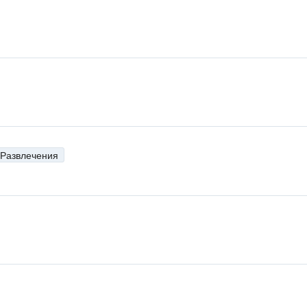
н
н
Развлечения
н
н