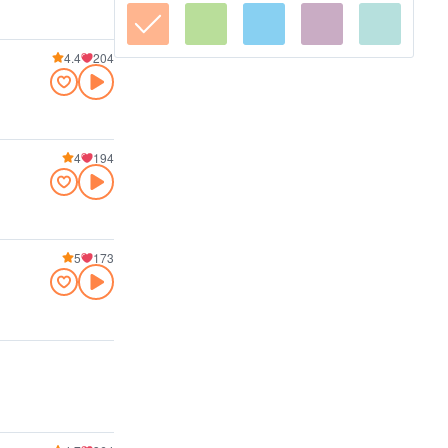
4.4
204
4
194
5
173