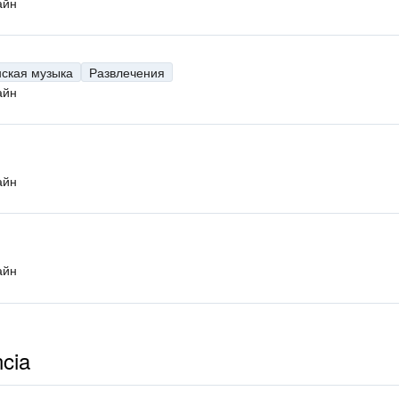
айн
нская музыка
Развлечения
айн
айн
айн
cia