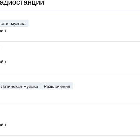
радиостанции
нская музыка
айн
M
айн
Латинская музыка
Развлечения
айн