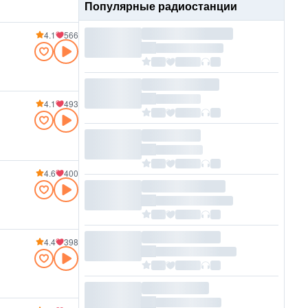
Популярные радиостанции
4.1
566
4.1
493
4.6
400
4.4
398