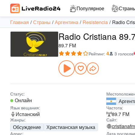
Популярное
Стран
Главная
Страны
Аргентина
Resistencia
Radio Cris
Radio Cristiana 89
89.7 FM
4
Рейтинг
:
3 голосов
Статус:
Местоположен
Онлайн
Аргент
Язык вещания:
Частота:
Испанский
89.7 FM
Жанры:
Сайт:
cristianaf
Обсуждение
Христианская музыка
Адрес:
Дата последн