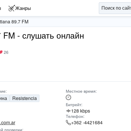
ы
Жанры
tiana 89.7 FM
.7 FM - слушать онлайн
26
ие:
Местное время:
ина
Resistencia
Битрейт:
128 kbps
Телефон:
m.com.ar
+362 -4421684
ей проверки: