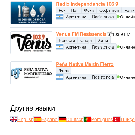
Radio Independencia 106.9
Рок
Поп
Фолк
Софт-поп
Регги
Аргентина
Resistencia
Онлай
Venus FM Resistencia
103.9 FM
Новости
Спорт
Хиты
Аргентина
Resistencia
Онлай
Peña Nativa Martin Fierro
Фолк
Аргентина
Resistencia
Онлай
Другие языки
English
Español
Deutsch
Português
Türkçe