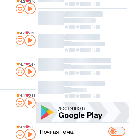
4.2
370
4.2
250
4.7
247
4.1
241
ДОСТУПНО В
Google Play
4.3
215
Ночная тема: