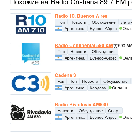
Похожие на Radio Cristiana 89.7 FM 
Radio 10, Buenos Aires
Поп
Новости
Обсуждение
Лати
Аргентина
Буэнос-Айрес
Онл
Radio Continental 590 AM
590 A
Поп
Новости
Обсуждение
Аргентина
Буэнос-Айрес
Онл
Cadena 3
Рок
Поп
Новости
Обсуждение
Аргентина
Кордова
Онлайн
Radio Rivadavia AM630
Новости
Обсуждение
Спорт
Аргентина
Буэнос-Айрес
Онл