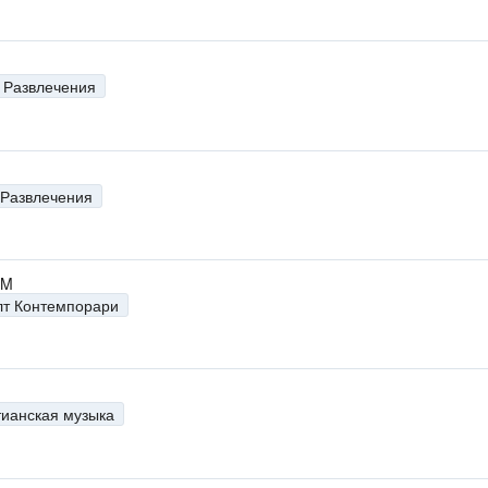
н
Развлечения
н
Развлечения
н
FM
лт Контемпорари
н
тианская музыка
н