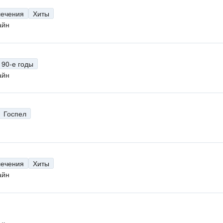
лечения
Хиты
айн
90-е годы
айн
Госпел
лечения
Хиты
айн