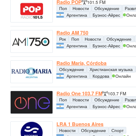
Radio POP
101.5 FM
Поп
Новости
Обсуждение
Разв
Аргентина
Буэнос-Айрес
Онл
Radio AM 750
Рок
Поп
Новости
Обсуждение
Аргентина
Буэнос-Айрес
Онл
Radio María, Córdoba
Обсуждение
Христианская музыка
Аргентина
Кордова
Онлайн
Radio One 103.7 FM
103.7 FM
Поп
Новости
Обсуждение
Разв
Аргентина
Буэнос-Айрес
Онл
LRA 1 Buenos Aires
Новости
Обсуждение
Спорт