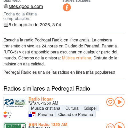
Sitio web:
Redes sociales:
sites.google.com
Fecha de la última
comprobación:
8 de agosto de 2026, 3:04
Escucha la radio Pedregal Radio en línea gratis. La emisora
transmite en vivo las 24 horas
en Ciudad de Panamá, Panamá
(UTC-5)
y está disponible para escuchar en cualquier parte del
mundo.
Géneros de la emisora:
Música cristiana
.
Disfruta de la
música
en alta calidad
.
Pedregal Radio es una de las radios en línea más populares
0
Radios similares a Pedregal Radio
Radio Hogar
670-1250 AM
Música cristiana
Cultura
Góspel
3.6
Panamá
Ciudad de Panamá
17
BBN Radio 1350 AM