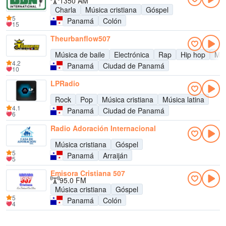
1350 AM
Charla
Música cristiana
Góspel
5
Panamá
Colón
15
Theurbanflow507
Música de baile
Electrónica
Rap
Hip hop
Mús
4.2
Panamá
Ciudad de Panamá
10
LPRadio
Rock
Pop
Música cristiana
Música latina
4.1
Panamá
Ciudad de Panamá
6
Radio Adoración Internacional
Música cristiana
Góspel
5
Panamá
Arraiján
5
Emisora Cristiana 507
95.0 FM
Música cristiana
Góspel
5
Panamá
Colón
4