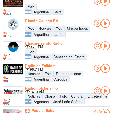
Folk
4.7
Argentina
Salta
371
Rincón Gaucho FM
Pop
Noticias
Folk
Música latina
4.6
Argentina
Lanús
107
Chacarereando Radio
96.1 FM
Folk
4.5
Argentina
Santiago del Estero
107
Radio de Folklore
96.7 FM
Noticias
Folk
Entretenimiento
4.5
Argentina
Córdoba
88
Radio Folclorisimo
1410 AM
Noticias
Charla
Folk
Cultura
Entretenimiento
4.6
Argentina
José León Suárez
59
FM Popular Salta