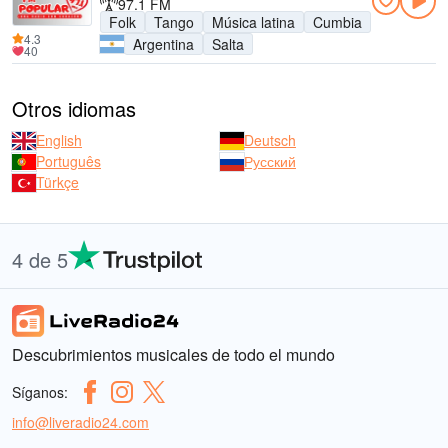
97.1 FM
Folk
Tango
Música latina
Cumbia
4.3
Argentina
Salta
40
Otros idiomas
English
Deutsch
Português
Русский
Türkçe
4 de 5
Descubrimientos musicales de todo el mundo
Síganos:
info@liveradio24.com