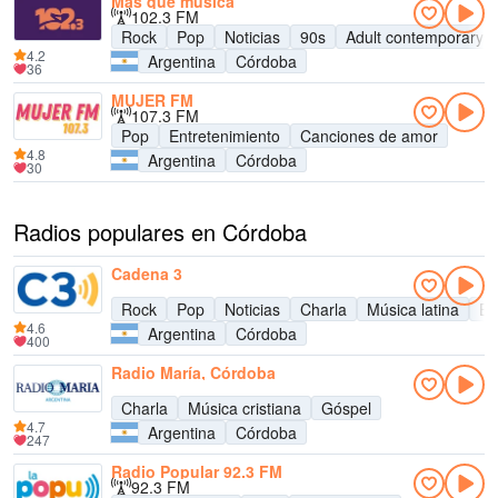
Más que música
102.3 FM
Rock
Pop
Noticias
90s
Adult contemporary
4.2
Argentina
Córdoba
36
MUJER FM
107.3 FM
Pop
Entretenimiento
Canciones de amor
4.8
Argentina
Córdoba
30
Radios populares en Córdoba
Cadena 3
Rock
Pop
Noticias
Charla
Música latina
En
4.6
Argentina
Córdoba
400
Radio María, Córdoba
Charla
Música cristiana
Góspel
4.7
Argentina
Córdoba
247
Radio Popular 92.3 FM
92.3 FM