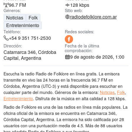
96.7 FM
128 kbps
Géneros:
Sitio web:
radiodefolklore.com.ar
Noticias
Folk
Entretenimiento
Teléfono:
Redes sociales:
+54 9 351 751-2530
Dirección:
Fecha de la última
comprobación:
Catamarca 346, Córdoba
9 de agosto de 2026, 1:00
Capital, Argentina
Escucha la radio Radio de Folklore en línea gratis. La emisora
transmite en vivo las 24 horas
en la frecuencia 96.7 FM
en
Córdoba, Argentina
(UTC-3)
y está disponible para escuchar en
cualquier parte del mundo.
Géneros de la emisora:
Noticias
,
Folk
,
Entretenimiento
.
Disfruta de la música
en alta calidad
a 128 kbps.
Radio de Folklore es una de las radios en línea más populares
. La
oficina oficial de la emisora se encuentra en Catamarca 346,
Córdoba Capital, Argentina
. La emisora ha sido calificada por 28
usuarios con una puntuación media de 4.5. Más de 88 usuarios
han añadido Radio de Folklore a sus favoritos.