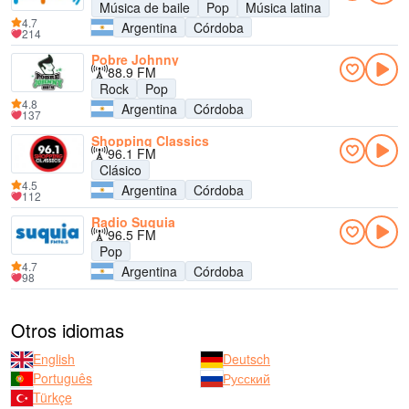
Música de baile
Pop
Música latina
4.7
Argentina
Córdoba
214
Pobre Johnny
88.9 FM
Rock
Pop
4.8
Argentina
Córdoba
137
Shopping Classics
96.1 FM
Clásico
4.5
Argentina
Córdoba
112
Radio Suquia
96.5 FM
Pop
4.7
Argentina
Córdoba
98
Otros idiomas
English
Deutsch
Português
Русский
Türkçe