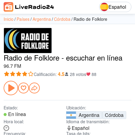
Español
Inicio
Países
Argentina
Córdoba
Radio de Folklore
Radio de Folklore - escuchar en línea
96.7 FM
4.5
Calificación
:
28 votos
88
Estado:
Ubicación:
En línea
Argentina
Córdoba
Hora local:
Idioma de transmisión:
Español
Frecuencia:
Tasa de bits: