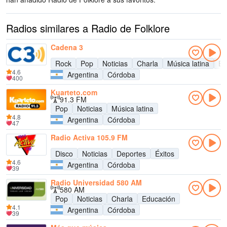
Radios similares a Radio de Folklore
Cadena 3
Rock
Pop
Noticias
Charla
Música latina
En
4.6
Argentina
Córdoba
400
Kuarteto.com
91.3 FM
Pop
Noticias
Música latina
4.8
Argentina
Córdoba
47
Radio Activa 105.9 FM
Disco
Noticias
Deportes
Éxitos
4.6
Argentina
Córdoba
39
Radio Universidad 580 AM
580 AM
Pop
Noticias
Charla
Educación
4.1
Argentina
Córdoba
39