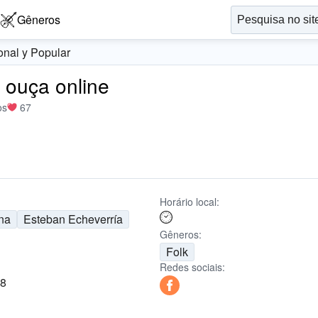
Gêneros
onal y Popular
- ouça online
os
67
Horário local:
na
Esteban Echeverría
Gêneros:
Folk
Redes sociais:
88