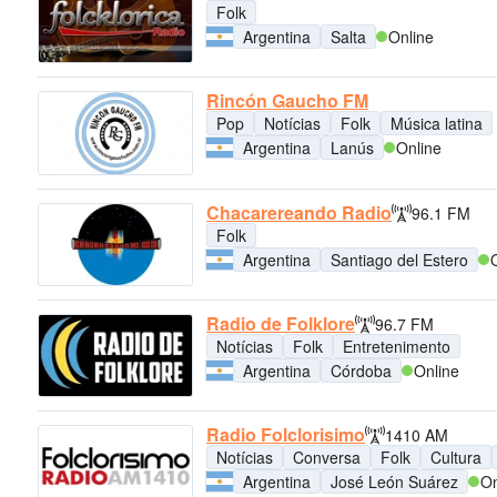
Folk
Argentina
Salta
Online
Rincón Gaucho FM
Pop
Notícias
Folk
Música latina
Argentina
Lanús
Online
Chacarereando Radio
96.1 FM
Folk
Argentina
Santiago del Estero
Radio de Folklore
96.7 FM
Notícias
Folk
Entretenimento
Argentina
Córdoba
Online
Radio Folclorisimo
1410 AM
Notícias
Conversa
Folk
Cultura
Argentina
José León Suárez
On