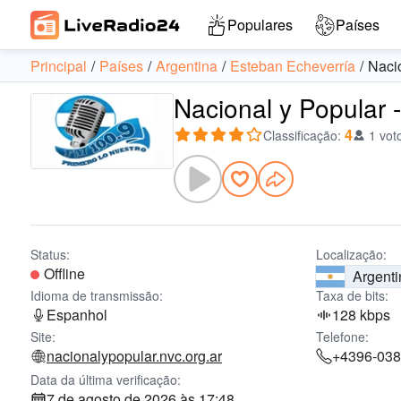
Populares
Países
Principal
Países
Argentina
Esteban Echeverría
Naci
Nacional y Popular 
4
Classificação
:
1 vot
Status:
Localização:
Offline
Argenti
Idioma de transmissão:
Taxa de bits:
Espanhol
128 kbps
Site:
Telefone:
nacionalypopular.nvc.org.ar
+4396-03
Data da última verificação:
7 de agosto de 2026 às 17:48