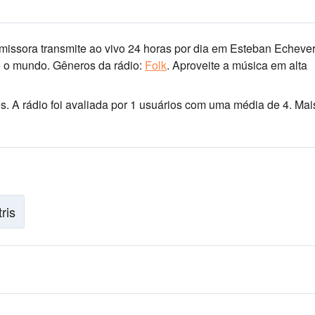
missora transmite ao vivo 24 horas por dia
em Esteban Echeverr
o o mundo.
Gêneros da rádio:
Folk
.
Aproveite a música
em alta
es
. A rádio foi avaliada por 1 usuários com uma média de 4. Mai
tris