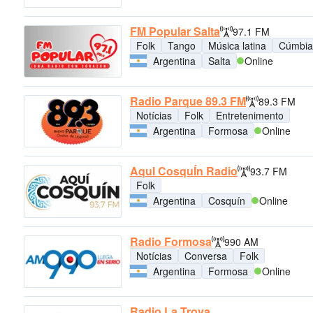
FM Popular Salta
97.1 FM
Folk
Tango
Música latina
Cúmbia
Argentina
Salta
Online
Radio Parque 89.3 FM
89.3 FM
Notícias
Folk
Entretenimento
Argentina
Formosa
Online
AquI CosquÍn Radio
93.7 FM
Folk
Argentina
Cosquín
Online
Radio Formosa
990 AM
Notícias
Conversa
Folk
Argentina
Formosa
Online
Radio La Trova