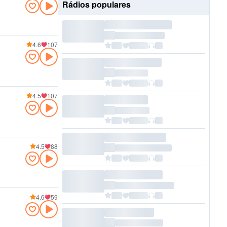
Rádios populares
4.6
107
4.5
107
4.5
88
4.6
59