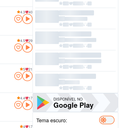
4.3
40
4.5
29
5
21
4.4
17
DISPONÍVEL NO
Google Play
Tema escuro:
4
17