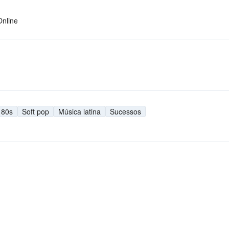
Online
80s
Soft pop
Música latina
Sucessos