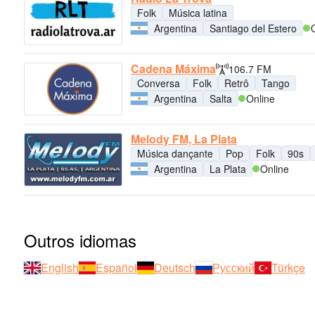
Folk
Música latina
Argentina
Santiago del Estero
Cadena Máxima
106.7 FM
Conversa
Folk
Retrô
Tango
Argentina
Salta
Online
Melody FM, La Plata
Música dançante
Pop
Folk
90s
Argentina
La Plata
Online
Outros idiomas
English
Español
Deutsch
Русский
Türkçe