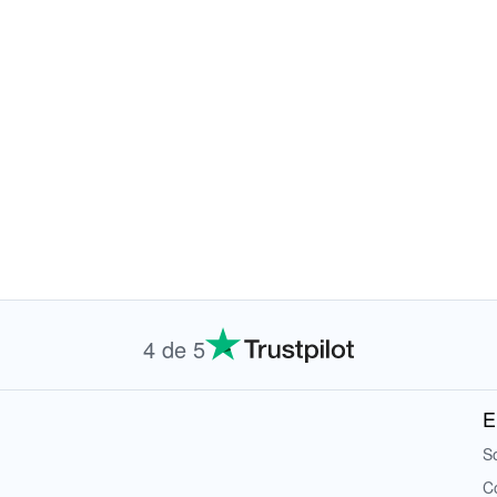
4 de 5
E
S
C