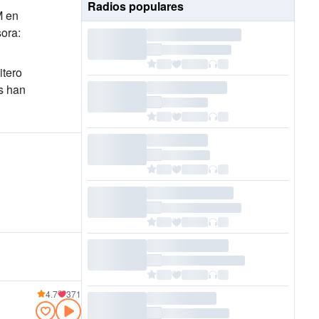
Radios populares
M
en
ora:
itero
s han
4.7
371