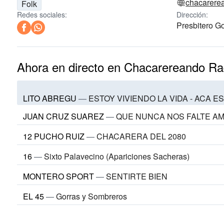
chacarere
Folk
Redes sociales:
Dirección:
Presbitero Go
Ahora en directo en Chacarereando Ra
LITO ABREGU
—
ESTOY VIVIENDO LA VIDA - ACA ES
JUAN CRUZ SUAREZ
—
QUE NUNCA NOS FALTE A
12 PUCHO RUIZ
—
CHACARERA DEL 2080
16
—
Sixto Palavecino (Apariciones Sacheras)
MONTERO SPORT
—
SENTIRTE BIEN
EL 45
—
Gorras y Sombreros