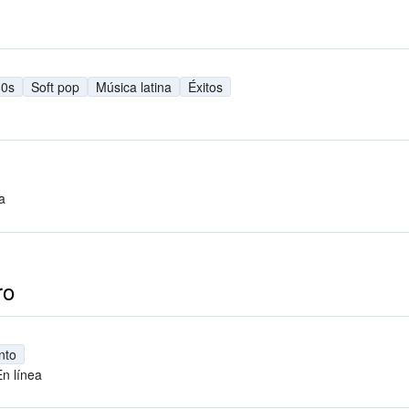
80s
Soft pop
Música latina
Éxitos
a
ro
nto
En línea