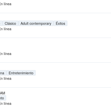
En línea
p
Clásico
Adult contemporary
Éxitos
En línea
En línea
ina
Entretenimiento
En línea
 AM
nto
En línea