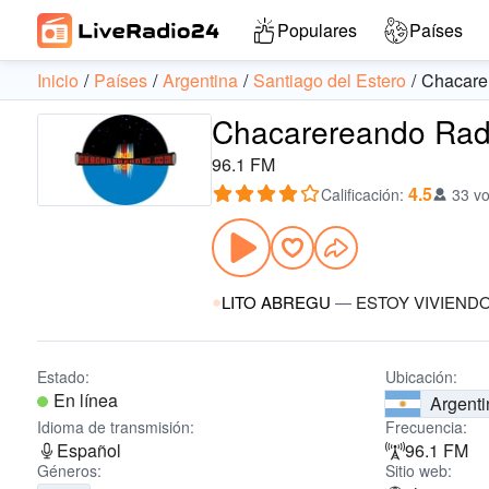
Populares
Países
Inicio
Países
Argentina
Santiago del Estero
Chacare
Chacarereando Radi
96.1 FM
4.5
Calificación
:
33 vo
LITO ABREGU
—
ESTOY VIVIENDO 
Estado:
Ubicación:
En línea
Argenti
Idioma de transmisión:
Frecuencia:
Español
96.1 FM
Géneros:
Sitio web: