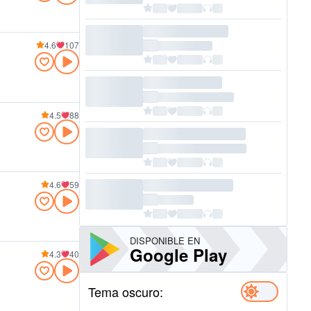
4.6
107
4.5
88
4.6
59
DISPONIBLE EN
Google Play
4.3
40
Tema oscuro: