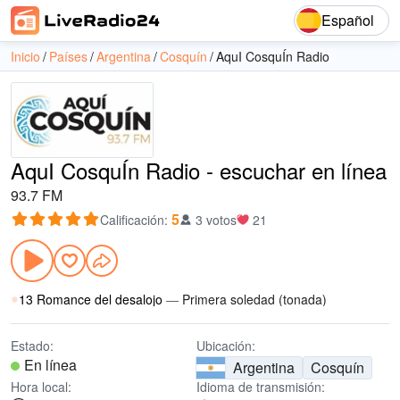
Español
Inicio
Países
Argentina
Cosquín
AquI CosquÍn Radio
AquI CosquÍn Radio - escuchar en línea
93.7 FM
5
Calificación
:
3 votos
21
13 Romance del desalojo
—
Primera soledad (tonada)
Estado:
Ubicación:
En línea
Argentina
Cosquín
Hora local:
Idioma de transmisión: