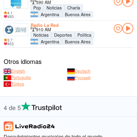
590 AM
Pop
Noticias
Charla
4.1
Argentina
Buenos Aires
493
Radio La Red
910 AM
Noticias
Deportes
Política
3.7
Argentina
Buenos Aires
453
Otros idiomas
English
Deutsch
Português
Русский
Türkçe
4 de 5
Descubrimientos musicales de todo el mundo