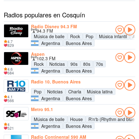
Radios populares en Cosquín
Radio Disney 94.3 FM
94.3 FM
Música de baile
Rock
Pop
Música infantil
Adu
4.7
Argentina
Buenos Aires
829
Aspen
102.3 FM
Rock
Noticias
90s
80s
70s
4.6
Argentina
Buenos Aires
684
Radio 10, Buenos Aires
Pop
Noticias
Charla
Música latina
4.1
Argentina
Buenos Aires
566
Metro 95.1
Música de baile
House
R'n'b (Rhythm and blues)
4
Argentina
Buenos Aires
521
Radio Continental 590 AM