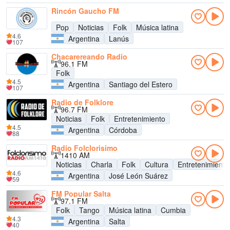
Rincón Gaucho FM
Pop
Noticias
Folk
Música latina
4.6
Argentina
Lanús
107
Chacarereando Radio
96.1 FM
Folk
4.5
Argentina
Santiago del Estero
107
Radio de Folklore
96.7 FM
Noticias
Folk
Entretenimiento
4.5
Argentina
Córdoba
88
Radio Folclorisimo
1410 AM
Noticias
Charla
Folk
Cultura
Entretenimiento
4.6
Argentina
José León Suárez
59
FM Popular Salta
97.1 FM
Folk
Tango
Música latina
Cumbia
4.3
Argentina
Salta
40