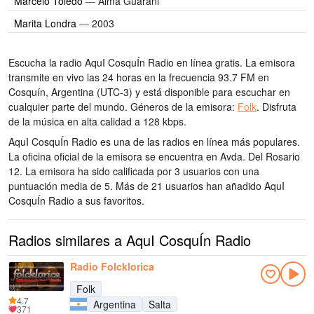
Marcelo Toledo
—
Alma Guarani
Marita Londra
—
2003
Escucha la radio AquI CosquÍn Radio en línea gratis. La emisora
transmite en vivo las 24 horas
en la frecuencia 93.7 FM
en
Cosquín, Argentina
(UTC-3)
y está disponible para escuchar en
cualquier parte del mundo.
Géneros de la emisora:
Folk
.
Disfruta
de la música
en alta calidad
a 128 kbps.
AquI CosquÍn Radio es una de las radios en línea más populares
.
La oficina oficial de la emisora se encuentra en Avda. Del Rosario
12
. La emisora ha sido calificada por 3 usuarios con una
puntuación media de 5. Más de 21 usuarios han añadido AquI
CosquÍn Radio a sus favoritos.
Radios similares a AquI CosquÍn Radio
Radio Folcklorica
Folk
4.7
Argentina
Salta
371