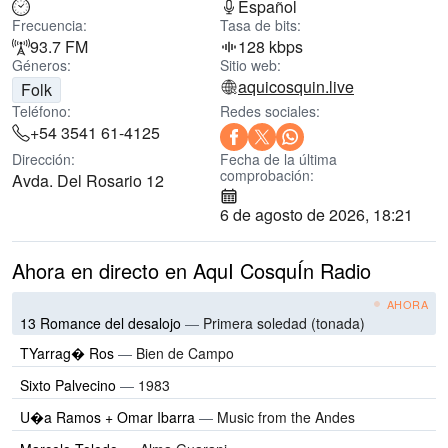
Español
Frecuencia:
Tasa de bits:
93.7 FM
128 kbps
Géneros:
Sitio web:
aquicosquin.live
Folk
Teléfono:
Redes sociales:
+54 3541 61-4125
Dirección:
Fecha de la última
comprobación:
Avda. Del Rosario 12
6 de agosto de 2026, 18:21
Ahora en directo en AquI CosquÍn Radio
AHORA
13 Romance del desalojo
—
Primera soledad (tonada)
TYarrag� Ros
—
Bien de Campo
Sixto Palvecino
—
1983
U�a Ramos + Omar Ibarra
—
Music from the Andes