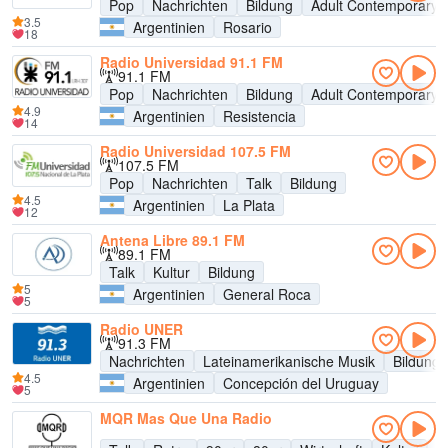
Pop
Nachrichten
Bildung
Adult Contemporary
3.5
Argentinien
Rosario
18
Radio Universidad 91.1 FM
91.1 FM
Pop
Nachrichten
Bildung
Adult Contemporary
4.9
Argentinien
Resistencia
14
Radio Universidad 107.5 FM
107.5 FM
Pop
Nachrichten
Talk
Bildung
4.5
Argentinien
La Plata
12
Antena Libre 89.1 FM
89.1 FM
Talk
Kultur
Bildung
5
Argentinien
General Roca
5
Radio UNER
91.3 FM
Nachrichten
Lateinamerikanische Musik
Bildung
4.5
Argentinien
Concepción del Uruguay
5
MQR Mas Que Una Radio