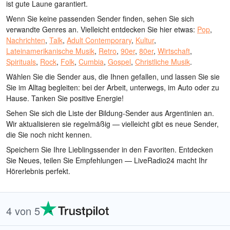
ist gute Laune garantiert.
Wenn Sie keine passenden Sender finden, sehen Sie sich
verwandte Genres an. Vielleicht entdecken Sie hier etwas:
Pop
,
Nachrichten
,
Talk
,
Adult Contemporary
,
Kultur
,
Lateinamerikanische Musik
,
Retro
,
90er
,
80er
,
Wirtschaft
,
Spirituals
,
Rock
,
Folk
,
Cumbia
,
Gospel
,
Christliche Musik
.
Wählen Sie die Sender aus, die Ihnen gefallen, und lassen Sie sie
Sie im Alltag begleiten: bei der Arbeit, unterwegs, im Auto oder zu
Hause. Tanken Sie positive Energie!
Sehen Sie sich die Liste der Bildung-Sender aus Argentinien an.
Wir aktualisieren sie regelmäßig — vielleicht gibt es neue Sender,
die Sie noch nicht kennen.
Speichern Sie Ihre Lieblingssender in den Favoriten. Entdecken
Sie Neues, teilen Sie Empfehlungen — LiveRadio24 macht Ihr
Hörerlebnis perfekt.
4 von 5