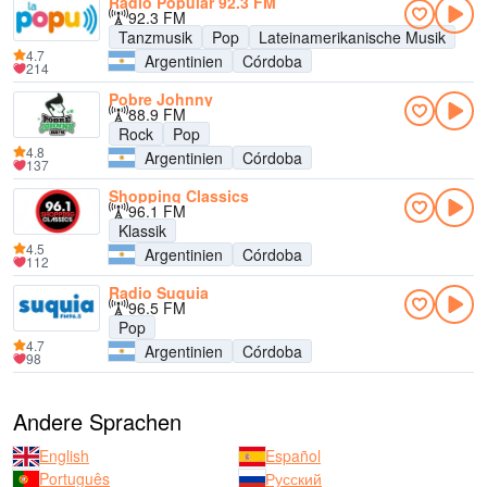
Radio Popular 92.3 FM
92.3 FM
Tanzmusik
Pop
Lateinamerikanische Musik
4.7
Argentinien
Córdoba
214
Pobre Johnny
88.9 FM
Rock
Pop
4.8
Argentinien
Córdoba
137
Shopping Classics
96.1 FM
Klassik
4.5
Argentinien
Córdoba
112
Radio Suquia
96.5 FM
Pop
4.7
Argentinien
Córdoba
98
Andere Sprachen
English
Español
Português
Русский