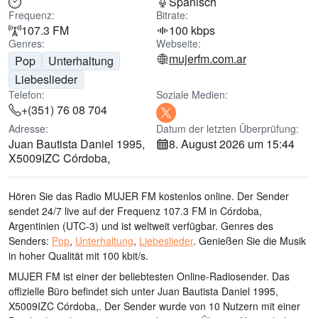
Spanisch
Frequenz:
Bitrate:
107.3 FM
100 kbps
Genres:
Webseite:
mujerfm.com.ar
Pop
Unterhaltung
Liebeslieder
Telefon:
Soziale Medien:
+(351) 76 08 704
Adresse:
Datum der letzten Überprüfung:
Juan Bautista Daniel 1995,
8. August 2026 um 15:44
X5009IZC Córdoba,
Hören Sie das Radio MUJER FM kostenlos online. Der Sender
sendet 24/7 live
auf der Frequenz 107.3 FM
in Córdoba,
Argentinien
(UTC-3)
und ist weltweit verfügbar.
Genres des
Senders:
Pop
,
Unterhaltung
,
Liebeslieder
.
Genießen Sie die Musik
in hoher Qualität
mit 100 kbit/s.
MUJER FM ist einer der beliebtesten Online-Radiosender
. Das
offizielle Büro befindet sich unter Juan Bautista Daniel 1995,
X5009IZC Córdoba,
. Der Sender wurde von 10 Nutzern mit einer