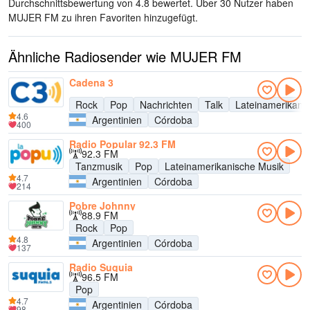
Durchschnittsbewertung von 4.8 bewertet. Über 30 Nutzer haben
MUJER FM zu ihren Favoriten hinzugefügt.
Ähnliche Radiosender wie MUJER FM
Cadena 3
Rock
Pop
Nachrichten
Talk
Lateinamerikani
4.6
Argentinien
Córdoba
400
Radio Popular 92.3 FM
92.3 FM
Tanzmusik
Pop
Lateinamerikanische Musik
4.7
Argentinien
Córdoba
214
Pobre Johnny
88.9 FM
Rock
Pop
4.8
Argentinien
Córdoba
137
Radio Suquia
96.5 FM
Pop
4.7
Argentinien
Córdoba
98