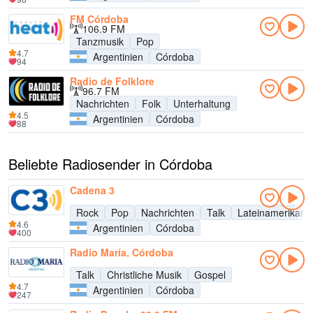
FM Córdoba
106.9 FM
Tanzmusik
Pop
4.7
Argentinien
Córdoba
94
Radio de Folklore
96.7 FM
Nachrichten
Folk
Unterhaltung
4.5
Argentinien
Córdoba
88
Beliebte Radiosender in Córdoba
Cadena 3
Rock
Pop
Nachrichten
Talk
Lateinamerikani
4.6
Argentinien
Córdoba
400
Radio María, Córdoba
Talk
Christliche Musik
Gospel
4.7
Argentinien
Córdoba
247