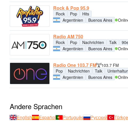
Rock & Pop 95.9
Rock
Pop
Hits
Argentinien
Buenos Aires
Onlin
Radio AM 750
Rock
Pop
Nachrichten
Talk
90e
Argentinien
Buenos Aires
Onlin
Radio One 103.7 FM
103.7 FM
Pop
Nachrichten
Talk
Unterhaltu
Argentinien
Buenos Aires
Onlin
Andere Sprachen
English
Español
Português
Русский
Türkçe