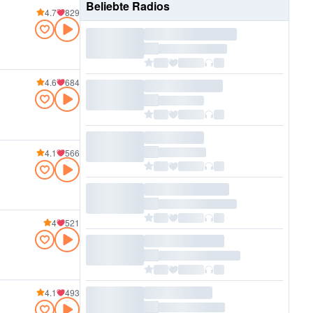
Beliebte Radios
4.7
829
4.6
684
4.1
566
4
521
4.1
493