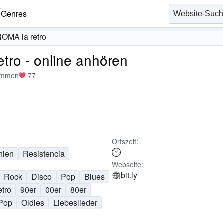
Genres
OMA la retro
ro - online anhören
immen
77
Ortszeit:
nien
Resistencia
Webseite:
bit.ly
Rock
Disco
Pop
Blues
tro
90er
00er
80er
 Pop
Oldies
Liebeslieder