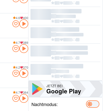
4.6
400
4.7
389
4.2
370
JETZT BEI
Google Play
4.7
364
Nachtmodus: