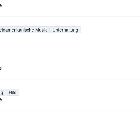
e
einamerikanische Musik
Unterhaltung
e
ng
Hits
e