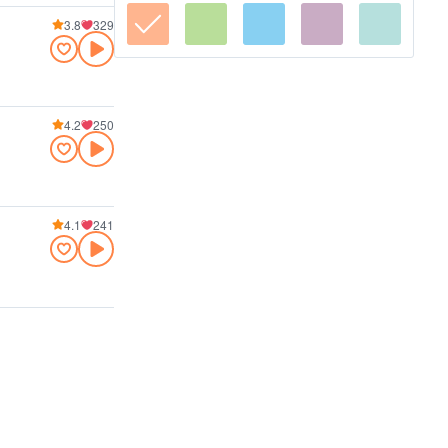
3.8
329
4.2
250
4.1
241