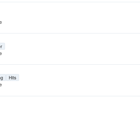
e
r
e
ng
Hits
e