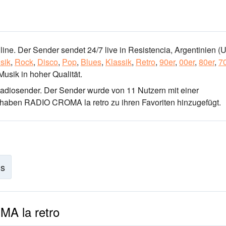
ne. Der Sender sendet 24/7 live
in Resistencia, Argentinien
(U
sik
,
Rock
,
Disco
,
Pop
,
Blues
,
Klassik
,
Retro
,
90er
,
00er
,
80er
,
7
Musik
in hoher Qualität
.
Radiosender
. Der Sender wurde von 11 Nutzern mit einer
 haben RADIO CROMA la retro zu ihren Favoriten hinzugefügt.
is
A la retro