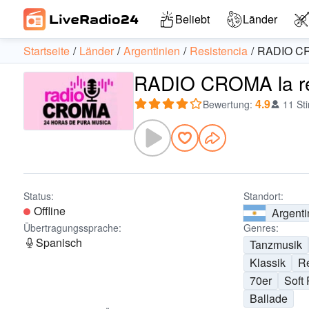
Beliebt
Länder
Startseite
Länder
Argentinien
Resistencia
RADIO CR
RADIO CROMA la ret
4.9
Bewertung
:
11 St
Status:
Standort:
Offline
Argenti
Übertragungssprache:
Genres:
Spanisch
Tanzmusik
Klassik
Re
70er
Soft
Ballade