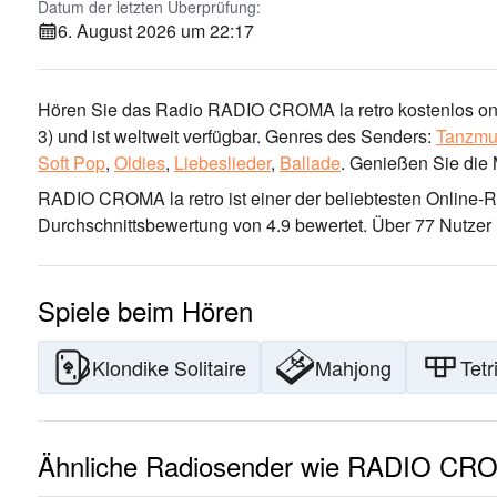
Datum der letzten Überprüfung:
6. August 2026 um 22:17
Hören Sie das Radio RADIO CROMA la retro kostenlos onli
3)
und ist weltweit verfügbar.
Genres des Senders:
Tanzmu
Soft Pop
,
Oldies
,
Liebeslieder
,
Ballade
.
Genießen Sie die 
RADIO CROMA la retro ist einer der beliebtesten Online-
Durchschnittsbewertung von 4.9 bewertet. Über 77 Nutzer
Spiele beim Hören
Klondike Solitaire
Mahjong
Tetr
Ähnliche Radiosender wie RADIO CROM