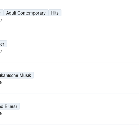
r
Adult Contemporary
Hits
e
er
e
ikanische Musik
e
nd Blues)
e
M