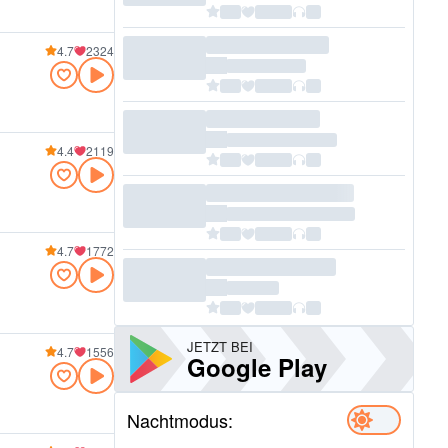
4.7
2324
4.4
2119
4.7
1772
JETZT BEI
4.7
1556
Google Play
Nachtmodus: