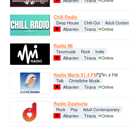
Albanien
Tirana
Online
Chill Radio
Deep House
Chill-Out
Adult Conte
Albanien
Tirana
Online
Radio Mi
Tanzmusik
Rock
Indie
Albanien
Tirana
Online
Radio Maria 91.4 FM
91.4 FM
Talk
Christliche Musik
Albanien
Tirana
Online
Radio Dashuria
Rock
Pop
Adult Contemporary
Albanien
Tirana
Online