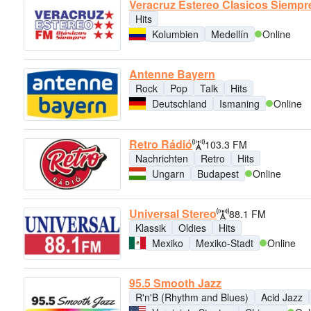
Veracruz Estereo Clasicos Siempr
Hits
Kolumbien
Medellín
Online
Antenne Bayern
Rock
Pop
Talk
Hits
Deutschland
Ismaning
Online
Retro Rádió
103.3 FM
Nachrichten
Retro
Hits
Ungarn
Budapest
Online
Universal Stereo
88.1 FM
Klassik
Oldies
Hits
Mexiko
Mexiko-Stadt
Online
95.5 Smooth Jazz
R'n'B (Rhythm and Blues)
Acid Jazz