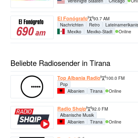
Vereinigte Staaten
Chicago
Onl
El Fonógrafo
93.7 AM
Nachrichten
Retro
Lateinamerikani
Mexiko
Mexiko-Stadt
Online
Beliebte Radiosender in Tirana
Top Albania Radio
100.0 FM
Pop
Albanien
Tirana
Online
Radio Shqip
92.0 FM
Albanische Musik
Albanien
Tirana
Online