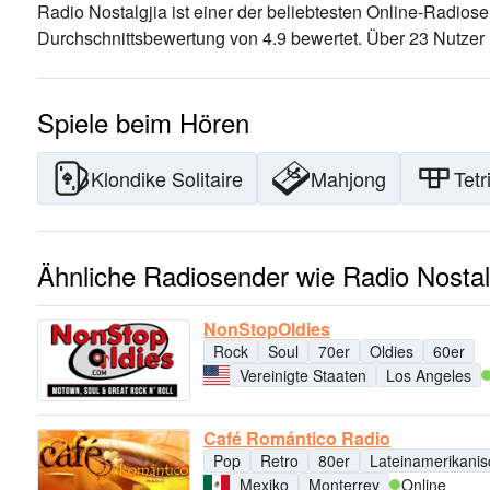
Radio Nostalgjia ist einer der beliebtesten Online-Radios
Durchschnittsbewertung von 4.9 bewertet. Über 23 Nutzer 
Spiele beim Hören
Klondike Solitaire
Mahjong
Tetr
Ähnliche Radiosender wie Radio Nostal
NonStopOldies
Rock
Soul
70er
Oldies
60er
Vereinigte Staaten
Los Angeles
Café Romántico Radio
Pop
Retro
80er
Lateinamerikani
Mexiko
Monterrey
Online