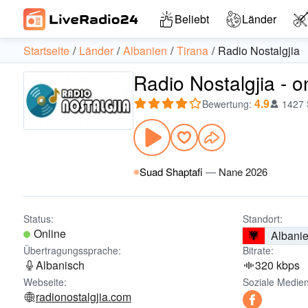
Beliebt
Länder
Startseite
Länder
Albanien
Tirana
Radio Nostalgjia
Radio Nostalgjia - 
4.9
Bewertung
:
1427
Suad Shaptafi
—
Nane 2026
Status:
Standort:
Online
Albani
Übertragungssprache:
Bitrate:
Albanisch
320 kbps
Webseite:
Soziale Medien
radionostalgjia.com