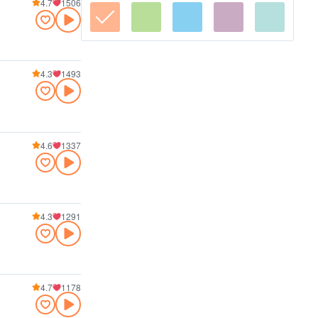
4.7
1506
4.3
1493
4.6
1337
4.3
1291
4.7
1178