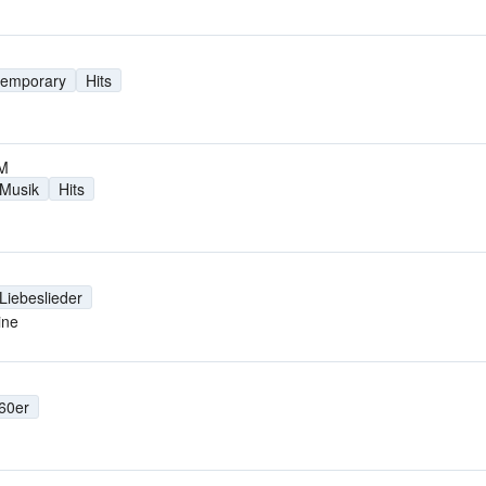
temporary
Hits
FM
 Musik
Hits
Liebeslieder
ine
60er