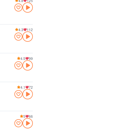
4.8
125
4.3
112
4.5
99
4.1
72
5
66