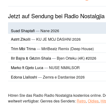
Jetzt auf Sendung bei Radio Nostalgjia
Suad Shaptafi
—
Nane 2026
Astrit Zikolli
—
KU JE MOJ DASHNI 2026
Trim Mbi Trima
—
MiriBeatz Remix (Deep House)
Ilir Bajra & Gëzim Shala
—
Bjen Orteku (4K) #2026
Marko ft Gjeto Luca
—
NUSE NMALSOR
Edona Llalloshi
—
Zemra e Dardanise 2026
Hören Sie das Radio Radio Nostalgjia kostenlos online. D
weltweit verfügbar.
Genres des Senders:
Retro
,
Oldies
,
Hit