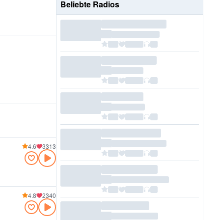
Beliebte Radios
4.6
3313
4.8
2340