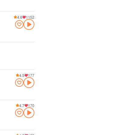
4.6
1152
4.5
177
4.7
170