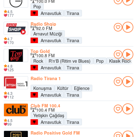
100.0 FM
Pop
4.5
Arnavutluk
Tirana
177
Radio Shqip
92.0 FM
Arnavut Müziği
4.7
Arnavutluk
Tirana
170
Top Gold
100.8 FM
Rock
R'n'B (Ritim ve Blues)
Pop
Klasik Rock
4.8
Arnavutluk
Tirana
125
Radio Tirana 1
Konuşma
Kültür
Eğlence
4.3
Arnavutluk
Tirana
112
Club FM 100.4
100.4 FM
Yetişkin Çağdaş
4.5
Arnavutluk
Tirana
99
Radio Positive Gold FM