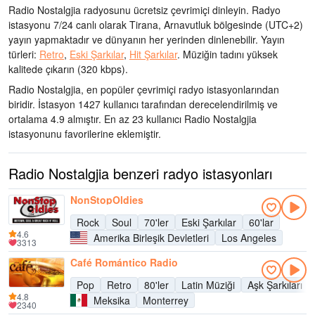
Radio Nostalgjia radyosunu ücretsiz çevrimiçi dinleyin. Radyo
istasyonu 7/24 canlı olarak
Tirana, Arnavutluk bölgesinde
(UTC+2)
yayın yapmaktadır ve dünyanın her yerinden dinlenebilir.
Yayın
türleri:
Retro
,
Eski Şarkılar
,
Hit Şarkılar
.
Müziğin tadını
yüksek
kalitede çıkarın
(320 kbps).
Radio Nostalgjia, en popüler çevrimiçi radyo istasyonlarından
biridir
. İstasyon 1427 kullanıcı tarafından derecelendirilmiş ve
ortalama 4.9 almıştır. En az 23 kullanıcı Radio Nostalgjia
istasyonunu favorilerine eklemiştir.
Radio Nostalgjia benzeri radyo istasyonları
NonStopOldies
Rock
Soul
70'ler
Eski Şarkılar
60'lar
4.6
Amerika Birleşik Devletleri
Los Angeles
3313
Café Romántico Radio
Pop
Retro
80'ler
Latin Müziği
Aşk Şarkıları
4.8
Meksika
Monterrey
2340