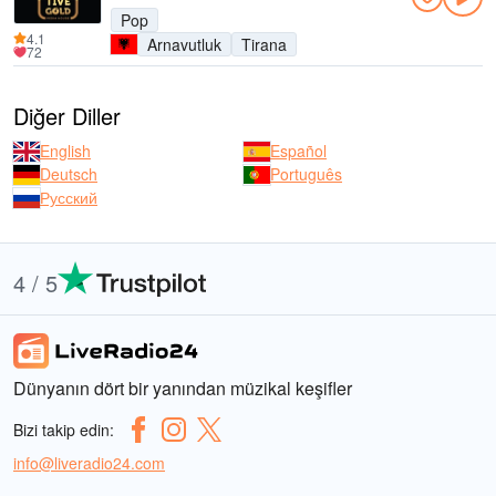
Pop
4.1
Arnavutluk
Tirana
72
Diğer Diller
English
Español
Deutsch
Português
Русский
4 / 5
Dünyanın dört bir yanından müzikal keşifler
Bizi takip edin:
info@liveradio24.com