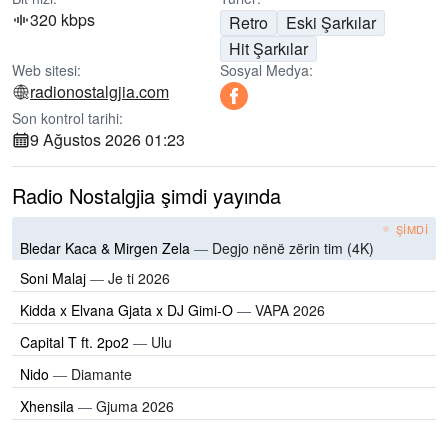
320 kbps
Retro
Eski Şarkılar
Hit Şarkılar
Web sitesi:
Sosyal Medya:
radionostalgjia.com
Son kontrol tarihi:
9 Ağustos 2026 01:23
Radio Nostalgjia şimdi yayında
ŞIMDI
Bledar Kaca & Mirgen Zela
—
Degjo nënë zërin tim (4K)
Soni Malaj
—
Je ti 2026
Kidda x Elvana Gjata x DJ Gimi-O
—
VAPA 2026
Capital T ft. 2po2
—
Ulu
Nido
—
Diamante
Xhensila
—
Gjuma 2026