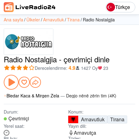
Türkçe
Ana sayfa
Ülkeler
Arnavutluk
Tirana
Radio Nostalgjia
Radio Nostalgjia - çevrimiçi dinle
4.9
Derecelendirme
:
1427 Oy
23
Bledar Kaca & Mirgen Zela
—
Degjo nënë zërin tim (4K)
Durum:
Konum:
Çevrimiçi
Arnavutluk
Tirana
Yerel saat:
Yayın dili:
Arnavutça
Bit hızı:
Türler: