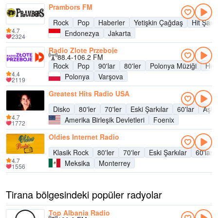
Prambors FM
Rock
Pop
Haberler
Yetişkin Çağdaş
Hit Şarkı
4.7
Endonezya
Jakarta
2324
Radio Zlote Przeboje
88.4-106.2 FM
Rock
Pop
90'lar
80'ler
Polonya Müziği
Hit 
4.4
Polonya
Varşova
2119
Greatest Hits Radio USA
Disko
80'ler
70'ler
Eski Şarkılar
60'lar
Aşk Ş
4.7
Amerika Birleşik Devletleri
Foenix
1772
Oldies Internet Radio
Klasik Rock
80'ler
70'ler
Eski Şarkılar
60'lar
4.7
Meksika
Monterrey
1556
Tirana bölgesindeki popüler radyolar
Top Albania Radio