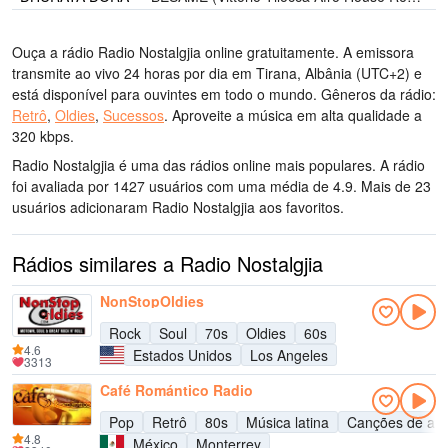
Ouça a rádio Radio Nostalgjia online gratuitamente. A emissora
transmite ao vivo 24 horas por dia
em Tirana, Albânia
(UTC+2)
e
está disponível para ouvintes em todo o mundo.
Gêneros da rádio:
Retrô
,
Oldies
,
Sucessos
.
Aproveite a música
em alta qualidade
a
320 kbps.
Radio Nostalgjia é uma das rádios online mais populares
. A rádio
foi avaliada por 1427 usuários com uma média de 4.9. Mais de 23
usuários adicionaram Radio Nostalgjia aos favoritos.
Rádios similares a Radio Nostalgjia
NonStopOldies
Rock
Soul
70s
Oldies
60s
4.6
Estados Unidos
Los Angeles
3313
Café Romántico Radio
Pop
Retrô
80s
Música latina
Canções de am
4.8
México
Monterrey