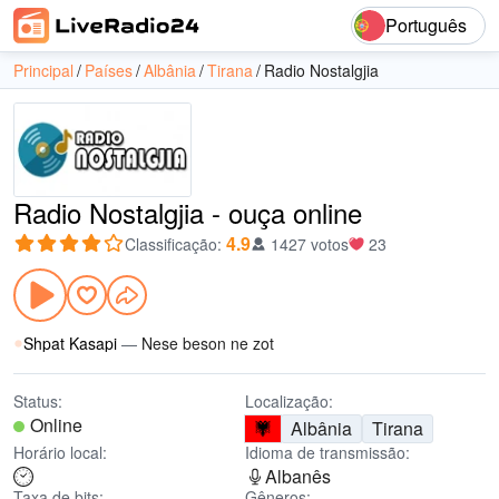
Português
Principal
Países
Albânia
Tirana
Radio Nostalgjia
Radio Nostalgjia - ouça online
4.9
Classificação
:
1427 votos
23
Shpat Kasapi
—
Nese beson ne zot
Status:
Localização:
Online
Albânia
Tirana
Horário local:
Idioma de transmissão:
Albanês
Taxa de bits:
Gêneros: