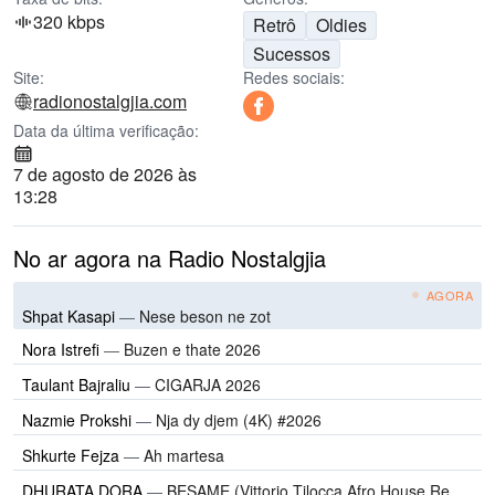
320 kbps
Retrô
Oldies
Sucessos
Site:
Redes sociais:
radionostalgjia.com
Data da última verificação:
7 de agosto de 2026 às
13:28
No ar agora na Radio Nostalgjia
AGORA
Shpat Kasapi
—
Nese beson ne zot
Nora Istrefi
—
Buzen e thate 2026
Taulant Bajraliu
—
CIGARJA 2026
Nazmie Prokshi
—
Nja dy djem (4K) #2026
Shkurte Fejza
—
Ah martesa
DHURATA DORA
—
BESAME (Vittorio Tilocca Afro House Remix)