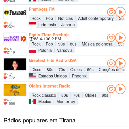
2340
Prambors FM
Rock
Pop
Notícias
Adult contemporary
Suce
4.7
Indonésia
Jacarta
2324
Radio Zlote Przeboje
88.4-106.2 FM
Rock
Pop
90s
80s
Música polonesa
Suces
4.4
Polônia
Varsóvia
2119
Greatest Hits Radio USA
Disco
80s
70s
Oldies
60s
Canções de am
4.7
Estados Unidos
Phoenix
1772
Oldies Internet Radio
Rock clássico
80s
70s
Oldies
60s
4.7
México
Monterrey
1556
Rádios populares em Tirana