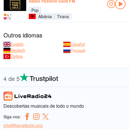
Radio Positive Gold FM
Pop
4.1
Albânia
Tirana
72
Outros idiomas
English
Español
Deutsch
Русский
Türkçe
4 de 5
Descobertas musicais de todo o mundo
Siga-nos:
info@liveradio24.com