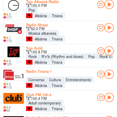
Top Albania Radio
100.0 FM
Pop
4.5
Albânia
Tirana
177
Radio Shqip
92.0 FM
Música albanesa
4.7
Albânia
Tirana
170
Top Gold
100.8 FM
Rock
R'n'b (Rhythm and blues)
Pop
Rock cláss
4.8
Albânia
Tirana
125
Radio Tirana 1
Conversa
Cultura
Entretenimento
4.3
Albânia
Tirana
112
Club FM 100.4
100.4 FM
Adult contemporary
4.5
Albânia
Tirana
99