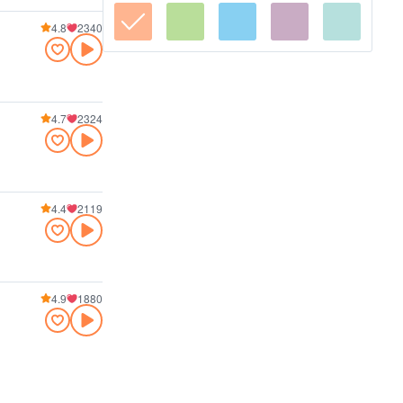
4.8
2340
4.7
2324
4.4
2119
4.9
1880