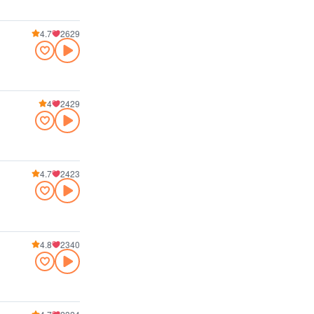
4.7
2629
4
2429
4.7
2423
4.8
2340