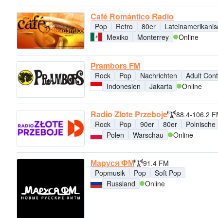
Café Romántico Radio
Pop
Retro
80er
Lateinamerikani
Mexiko
Monterrey
Online
Prambors FM
Rock
Pop
Nachrichten
Adult Con
Indonesien
Jakarta
Online
Radio Zlote Przeboje
88.4-106.2 
Rock
Pop
90er
80er
Polnische
Polen
Warschau
Online
Маруся ФМ
91.4 FM
Popmusik
Pop
Soft Pop
Russland
Online