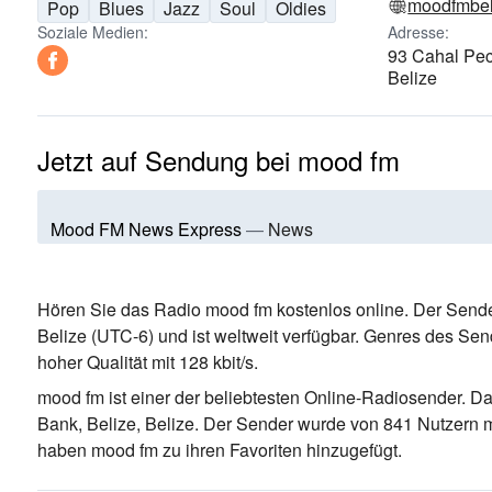
moodfmbel
Pop
Blues
Jazz
Soul
Oldies
Soziale Medien:
Adresse:
93 Cahal Pech
Belize
Jetzt auf Sendung bei mood fm
Mood FM News Express
—
News
Hören Sie das Radio mood fm kostenlos online. Der Sende
Belize
(UTC-6)
und ist weltweit verfügbar.
Genres des Sen
hoher Qualität
mit 128 kbit/s.
mood fm ist einer der beliebtesten Online-Radiosender
. Da
Bank, Belize, Belize
. Der Sender wurde von 841 Nutzern m
haben mood fm zu ihren Favoriten hinzugefügt.