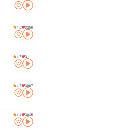
4.5
3256
4.7
3111
4.7
3087
4.4
3045