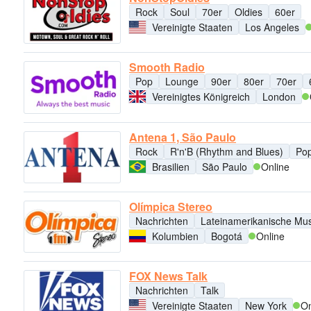
Rock
Soul
70er
Oldies
60er
Vereinigte Staaten
Los Angeles
Smooth Radio
Pop
Lounge
90er
80er
70er
Vereinigtes Königreich
London
Antena 1, São Paulo
Rock
R'n'B (Rhythm and Blues)
Po
Brasilien
São Paulo
Online
Olímpica Stereo
Nachrichten
Lateinamerikanische Mus
Kolumbien
Bogotá
Online
FOX News Talk
Nachrichten
Talk
Vereinigte Staaten
New York
On