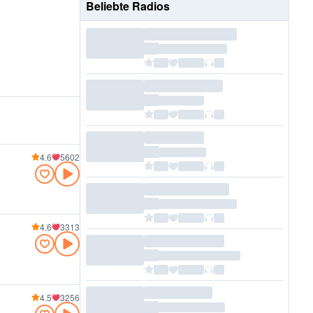
Beliebte Radios
4.6
5602
4.6
3313
4.5
3256