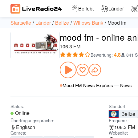
Beliebt
Länder
Startseite
Länder
Belize
Willows Bank
Mood fm
mood fm - online a
106.3 FM
4.8
Bewertung
:
841 
Mood FM News Express
—
News
Status:
Standort:
Online
Belize
Übertragungssprache:
Frequenz:
Englisch
106.3 FM
Genres:
Webseite: