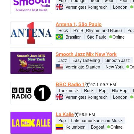
Pop
Lounge
90er
80er
70er
Vereinigtes Königreich
London
Antena 1, São Paulo
Rock
R'n'B (Rhythm and Blues)
Po
Brasilien
São Paulo
Online
Smooth Jazz Mix New York
Jazz
Easy Listening
Smooth Jazz
Vereinigte Staaten
New York
On
BBC Radio 1
97.1-99.7 FM
Tanzmusik
Rock
Pop
Hip-Hop
Vereinigtes Königreich
London
La Kalle
96.9 FM
Pop
Lateinamerikanische Musik
Kolumbien
Bogotá
Online