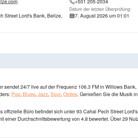
ize.com
+501 205-2034
Datum der letzten Überprüfung:
 Street Lord's Bank, Belize,
7. August 2026 um 01:01
r sendet 24/7 live
auf der Frequenz 106.3 FM
in Willows Bank,
ders:
Pop
,
Blues
,
Jazz
,
Soul
,
Oldies
.
Genießen Sie die Musik
in
s offizielle Büro befindet sich unter 93 Cahal Pech Street Lord's
it einer Durchschnittsbewertung von 4.8 bewertet. Über 29 Nut