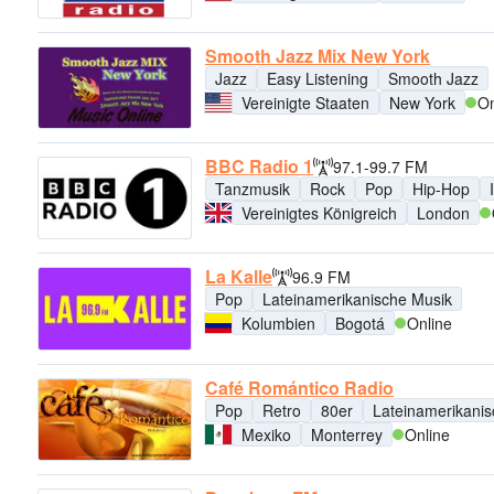
Smooth Jazz Mix New York
Jazz
Easy Listening
Smooth Jazz
Vereinigte Staaten
New York
On
BBC Radio 1
97.1-99.7 FM
Tanzmusik
Rock
Pop
Hip-Hop
Vereinigtes Königreich
London
La Kalle
96.9 FM
Pop
Lateinamerikanische Musik
Kolumbien
Bogotá
Online
Café Romántico Radio
Pop
Retro
80er
Lateinamerikani
Mexiko
Monterrey
Online