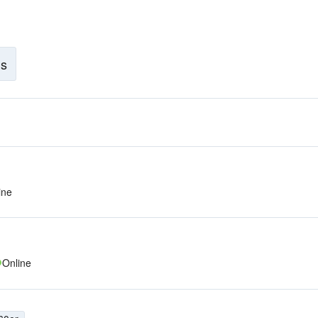
is
ine
Online