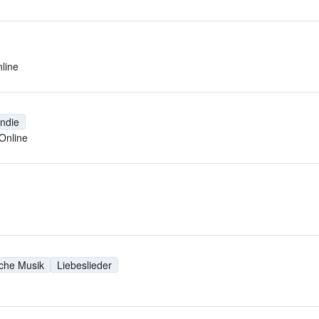
line
Indie
Online
sche Musik
Liebeslieder