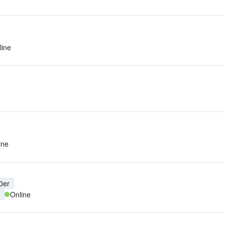
line
ine
0er
Online