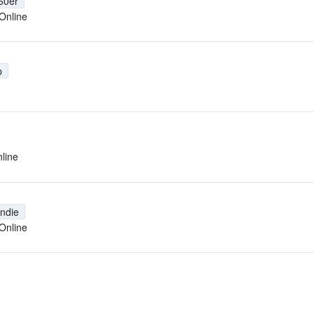
60er
Online
p
line
Indie
Online