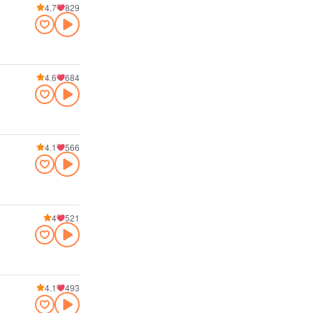
4.7
829
4.6
684
4.1
566
4
521
4.1
493