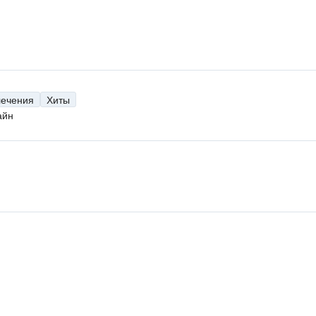
лечения
Хиты
айн
н