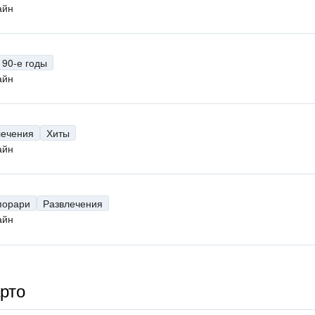
айн
90-е годы
айн
лечения
Хиты
айн
порари
Развлечения
айн
рто