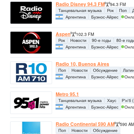
Radio Disney 94.3 FM
94.3 FM
Танцевальная музыка
Рок
Поп
Аргентина
Буэнос-Айрес
Онл
Aspen
102.3 FM
Рок
Новости
90-е годы
80-е год
Аргентина
Буэнос-Айрес
Онл
Radio 10, Buenos Aires
Поп
Новости
Обсуждение
Лати
Аргентина
Буэнос-Айрес
Онл
Metro 95.1
Танцевальная музыка
Хаус
Р'н'б 
Аргентина
Буэнос-Айрес
Онл
Radio Continental 590 AM
590 A
Поп
Новости
Обсуждение