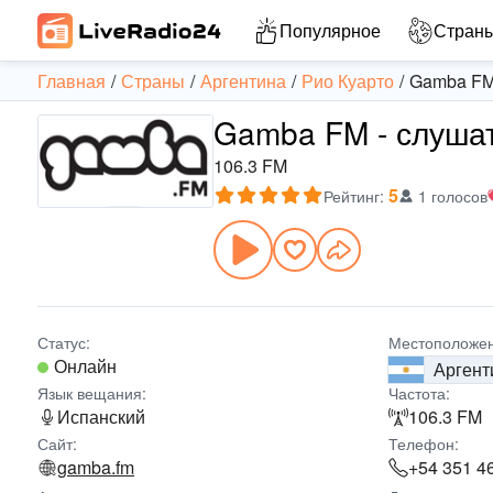
Популярное
Стран
Главная
Страны
Аргентина
Рио Куарто
Gamba F
Gamba FM - слуша
106.3 FM
5
Рейтинг
:
1 голосов
Статус:
Местоположен
Онлайн
Аргент
Язык вещания:
Частота:
Испанский
106.3 FM
Сайт:
Телефон:
gamba.fm
+54 351 4