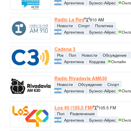
Аргентина
Буэнос-Айрес
Онл
Radio La Red
910 AM
Новости
Спорт
Политика
Аргентина
Буэнос-Айрес
Онл
Cadena 3
Рок
Поп
Новости
Обсуждение
Аргентина
Кордова
Онлайн
Radio Rivadavia AM630
Новости
Обсуждение
Спорт
Аргентина
Буэнос-Айрес
Онл
Los 40 (105.5 FM)
105.5 FM
Поп
Развлечения
Аргентина
Буэнос-Айрес
Онл