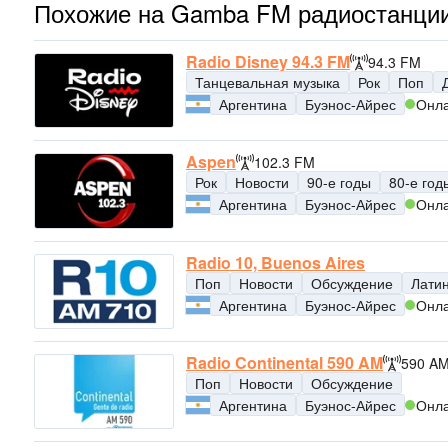
Похожие на Gamba FM радиостанци
Radio Disney 94.3 FM
94.3 FM
Танцевальная музыка
Рок
Поп
Аргентина
Буэнос-Айрес
Онл
Aspen
102.3 FM
Рок
Новости
90-е годы
80-е год
Аргентина
Буэнос-Айрес
Онл
Radio 10, Buenos Aires
Поп
Новости
Обсуждение
Лати
Аргентина
Буэнос-Айрес
Онл
Radio Continental 590 AM
590 A
Поп
Новости
Обсуждение
Аргентина
Буэнос-Айрес
Онл