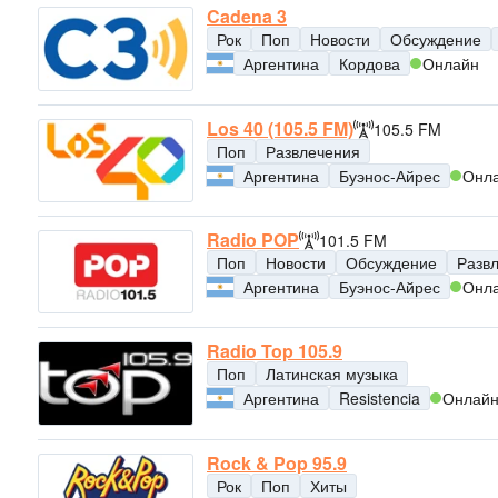
Cadena 3
Рок
Поп
Новости
Обсуждение
Аргентина
Кордова
Онлайн
Los 40 (105.5 FM)
105.5 FM
Поп
Развлечения
Аргентина
Буэнос-Айрес
Онл
Radio POP
101.5 FM
Поп
Новости
Обсуждение
Разв
Аргентина
Буэнос-Айрес
Онл
Radio Top 105.9
Поп
Латинская музыка
Аргентина
Resistencia
Онлай
Rock & Pop 95.9
Рок
Поп
Хиты