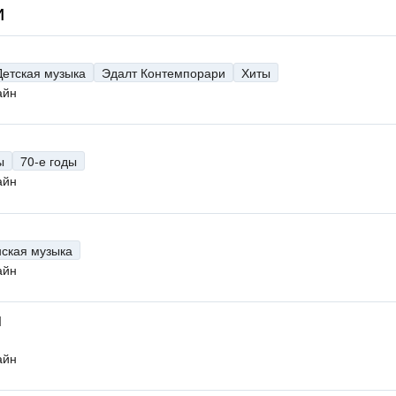
и
Детская музыка
Эдалт Контемпорари
Хиты
айн
ы
70-е годы
айн
нская музыка
айн
M
айн