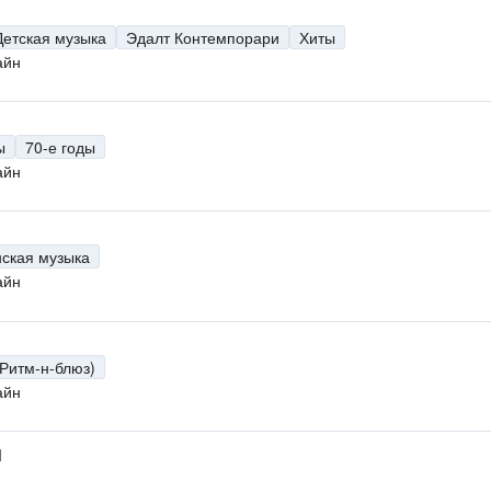
Детская музыка
Эдалт Контемпорари
Хиты
айн
ы
70-е годы
айн
нская музыка
айн
(Ритм-н-блюз)
айн
M