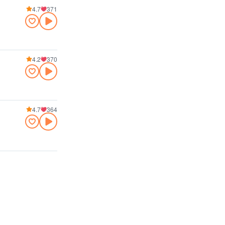
4.7
371
4.2
370
4.7
364