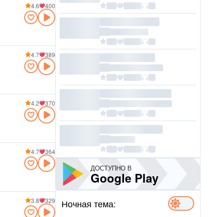
4.6
400
4.7
389
4.2
370
4.7
364
ДОСТУПНО В
Google Play
3.8
329
Ночная тема: