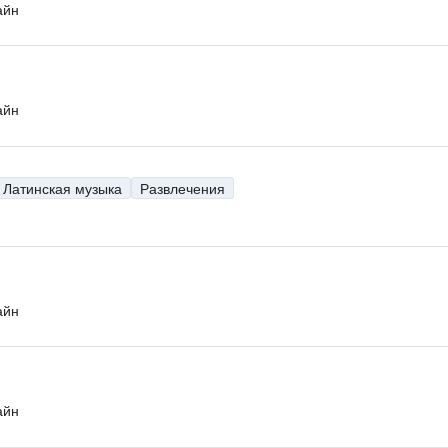
айн
айн
Латинская музыка
Развлечения
айн
айн