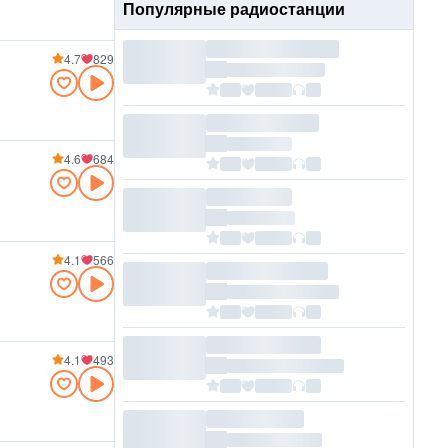
Популярные радиостанции
4.7
829
4.6
684
4.1
566
4.1
493