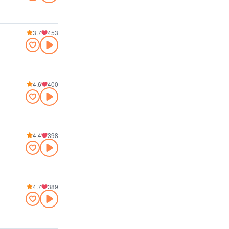
3.7
453
4.6
400
4.4
398
4.7
389