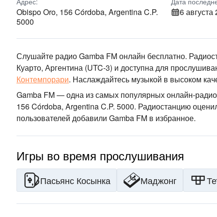
Адрес:
Дата последн
Obispo Oro, 156 Córdoba, Argentina C.P.
6 августа 
5000
Слушайте радио Gamba FM онлайн бесплатно. Радиост
Куарто, Аргентина
(UTC-3)
и доступна для прослушиван
Контемпорари
.
Наслаждайтесь музыкой
в высоком кач
Gamba FM — одна из самых популярных онлайн-радио
156 Córdoba, Argentina C.P. 5000
. Радиостанцию оценил
пользователей добавили Gamba FM в избранное.
Игры во время прослушивания
Пасьянс Косынка
Маджонг
Те