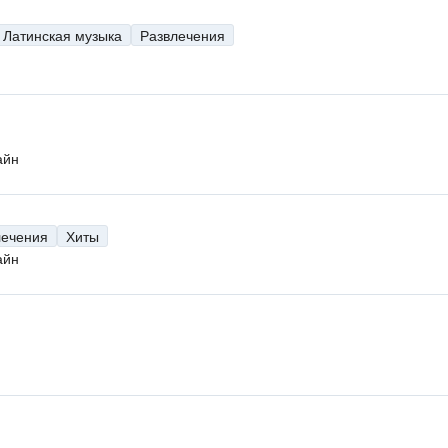
Латинская музыка
Развлечения
айн
лечения
Хиты
айн
н