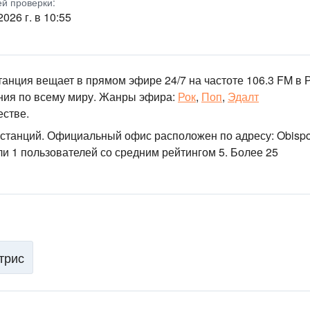
ей проверки:
2026 г. в 10:55
анция вещает в прямом эфире 24/7
на частоте 106.3 FM
в 
ия по всему миру.
Жанры эфира:
Рок
,
Поп
,
Эдалт
естве
.
станций
. Официальный офис расположен по адресу: Obispo
и 1 пользователей со средним рейтингом 5. Более 25
трис