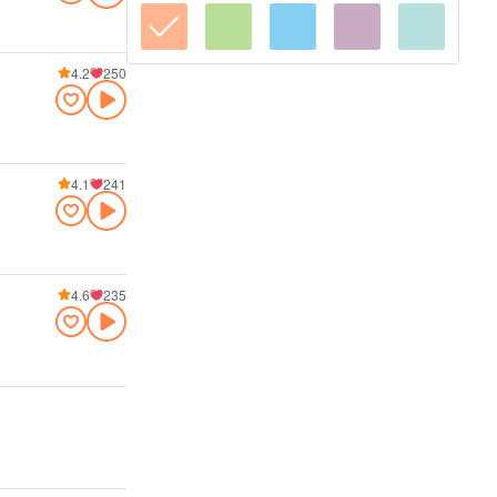
4.2
250
4.1
241
4.6
235