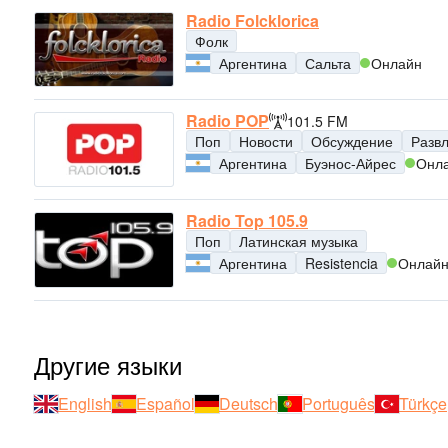
Radio Folcklorica
Фолк
Аргентина
Сальта
Онлайн
Radio POP
101.5 FM
Поп
Новости
Обсуждение
Разв
Аргентина
Буэнос-Айрес
Онл
Radio Top 105.9
Поп
Латинская музыка
Аргентина
Resistencia
Онлай
Другие языки
English
Español
Deutsch
Português
Türkçe