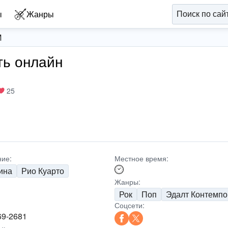
ы
Жанры
M
ть онлайн
25
ие:
Местное время:
ина
Рио Куарто
Жанры:
Рок
Поп
Эдалт Контемпо
Соцсети:
69-2681