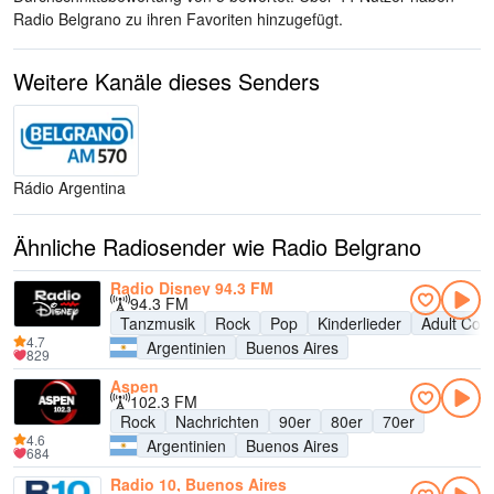
Radio Belgrano zu ihren Favoriten hinzugefügt.
Weitere Kanäle dieses Senders
Rádio Argentina
Ähnliche Radiosender wie Radio Belgrano
Radio Disney 94.3 FM
94.3 FM
Tanzmusik
Rock
Pop
Kinderlieder
Adult Con
4.7
Argentinien
Buenos Aires
829
Aspen
102.3 FM
Rock
Nachrichten
90er
80er
70er
4.6
Argentinien
Buenos Aires
684
Radio 10, Buenos Aires