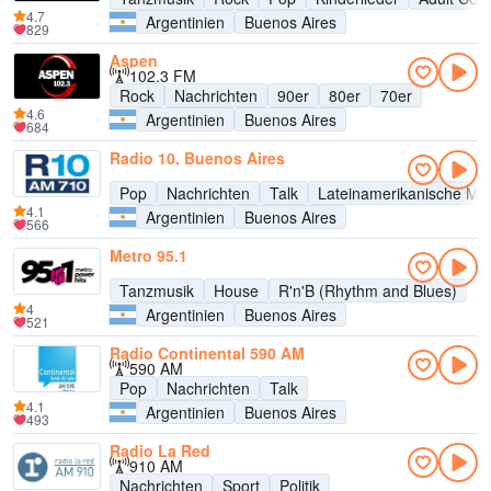
4.7
Argentinien
Buenos Aires
829
Aspen
102.3 FM
Rock
Nachrichten
90er
80er
70er
4.6
Argentinien
Buenos Aires
684
Radio 10, Buenos Aires
Pop
Nachrichten
Talk
Lateinamerikanische Mu
4.1
Argentinien
Buenos Aires
566
Metro 95.1
Tanzmusik
House
R'n'B (Rhythm and Blues)
4
Argentinien
Buenos Aires
521
Radio Continental 590 AM
590 AM
Pop
Nachrichten
Talk
4.1
Argentinien
Buenos Aires
493
Radio La Red
910 AM
Nachrichten
Sport
Politik