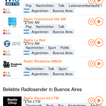
Pop
Nachrichten
Talk
Lateinamerikanische Mu
4.1
Argentinien
Buenos Aires
566
Radio Continental 590 AM
590 AM
Pop
Nachrichten
Talk
4.1
Argentinien
Buenos Aires
493
Radio La Red
910 AM
Nachrichten
Sport
Politik
3.7
Argentinien
Buenos Aires
453
Radio Rivadavia AM630
Nachrichten
Talk
Sport
4.4
Argentinien
Buenos Aires
398
Beliebte Radiosender in Buenos Aires
Radio Disney 94.3 FM
94.3 FM
Tanzmusik
Rock
Pop
Kinderlieder
Adult Con