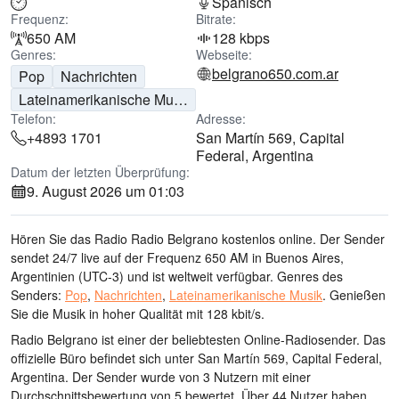
Spanisch
Frequenz:
Bitrate:
650 AM
128 kbps
Genres:
Webseite:
belgrano650.com.ar
Pop
Nachrichten
Lateinamerikanische Musik
Telefon:
Adresse:
+4893 1701
San Martín 569, Capital
Federal, Argentina
Datum der letzten Überprüfung:
9. August 2026 um 01:03
Hören Sie das Radio Radio Belgrano kostenlos online. Der Sender
sendet 24/7 live
auf der Frequenz 650 AM
in Buenos Aires,
Argentinien
(UTC-3)
und ist weltweit verfügbar.
Genres des
Senders:
Pop
,
Nachrichten
,
Lateinamerikanische Musik
.
Genießen
Sie die Musik
in hoher Qualität
mit 128 kbit/s.
Radio Belgrano ist einer der beliebtesten Online-Radiosender
. Das
offizielle Büro befindet sich unter San Martín 569, Capital Federal,
Argentina
. Der Sender wurde von 3 Nutzern mit einer
Durchschnittsbewertung von 5 bewertet. Über 44 Nutzer haben