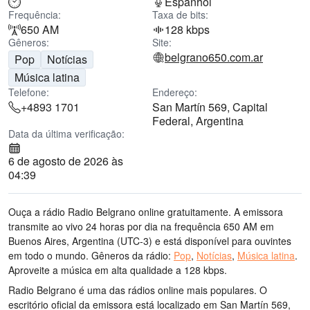
Espanhol
Frequência:
Taxa de bits:
650 AM
128 kbps
Gêneros:
Site:
belgrano650.com.ar
Pop
Notícias
Música latina
Telefone:
Endereço:
+4893 1701
San Martín 569, Capital
Federal, Argentina
Data da última verificação:
6 de agosto de 2026 às
04:39
Ouça a rádio Radio Belgrano online gratuitamente. A emissora
transmite ao vivo 24 horas por dia
na frequência 650 AM
em
Buenos Aires, Argentina
(UTC-3)
e está disponível para ouvintes
em todo o mundo.
Gêneros da rádio:
Pop
,
Notícias
,
Música latina
.
Aproveite a música
em alta qualidade
a 128 kbps.
Radio Belgrano é uma das rádios online mais populares
. O
escritório oficial da emissora está localizado em San Martín 569,