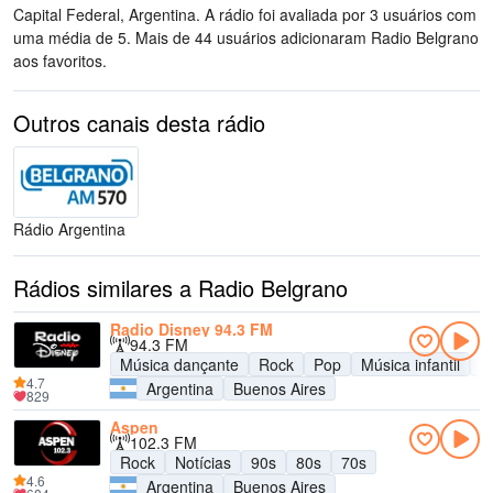
Capital Federal, Argentina
. A rádio foi avaliada por 3 usuários com
uma média de 5. Mais de 44 usuários adicionaram Radio Belgrano
aos favoritos.
Outros canais desta rádio
Rádio Argentina
Rádios similares a Radio Belgrano
Radio Disney 94.3 FM
94.3 FM
Música dançante
Rock
Pop
Música infantil
A
4.7
Argentina
Buenos Aires
829
Aspen
102.3 FM
Rock
Notícias
90s
80s
70s
4.6
Argentina
Buenos Aires