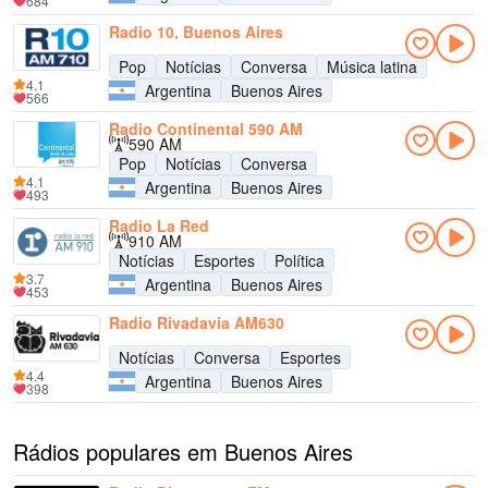
684
Radio 10, Buenos Aires
Pop
Notícias
Conversa
Música latina
4.1
Argentina
Buenos Aires
566
Radio Continental 590 AM
590 AM
Pop
Notícias
Conversa
4.1
Argentina
Buenos Aires
493
Radio La Red
910 AM
Notícias
Esportes
Política
3.7
Argentina
Buenos Aires
453
Radio Rivadavia AM630
Notícias
Conversa
Esportes
4.4
Argentina
Buenos Aires
398
Rádios populares em Buenos Aires