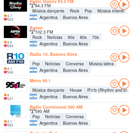
Radio Disney 94.3 FM
94.3 FM
Música dançante
Rock
Pop
Música infantil
A
4.7
Argentina
Buenos Aires
829
Aspen
102.3 FM
Rock
Notícias
90s
80s
70s
4.6
Argentina
Buenos Aires
684
Radio 10, Buenos Aires
Pop
Notícias
Conversa
Música latina
4.1
Argentina
Buenos Aires
566
Metro 95.1
Música dançante
House
R'n'b (Rhythm and blue
4
Argentina
Buenos Aires
521
Radio Continental 590 AM
590 AM
Pop
Notícias
Conversa
4.1
Argentina
Buenos Aires
493