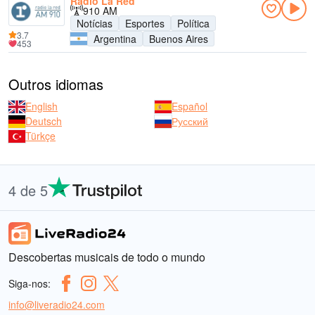
Radio La Red
910 AM
Notícias
Esportes
Política
3.7
Argentina
Buenos Aires
453
Outros idiomas
English
Español
Deutsch
Русский
Türkçe
4 de 5
Descobertas musicais de todo o mundo
Siga-nos:
info@liveradio24.com