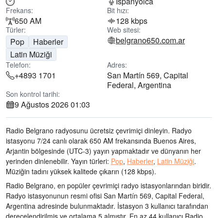
İspanyolca
Frekans:
Bit hızı:
650 AM
128 kbps
Türler:
Web sitesi:
belgrano650.com.ar
Pop
Haberler
Latin Müziği
Telefon:
Adres:
+4893 1701
San Martín 569, Capital
Federal, Argentina
Son kontrol tarihi:
9 Ağustos 2026 01:03
Radio Belgrano radyosunu ücretsiz çevrimiçi dinleyin. Radyo
istasyonu 7/24 canlı olarak
650 AM frekansında
Buenos Aires,
Arjantin bölgesinde
(UTC-3)
yayın yapmaktadır ve dünyanın her
yerinden dinlenebilir.
Yayın türleri:
Pop
,
Haberler
,
Latin Müziği
.
Müziğin tadını
yüksek kalitede çıkarın
(128 kbps).
Radio Belgrano, en popüler çevrimiçi radyo istasyonlarından biridir
.
Radyo istasyonunun resmi ofisi San Martín 569, Capital Federal,
Argentina adresinde bulunmaktadır
. İstasyon 3 kullanıcı tarafından
derecelendirilmiş ve ortalama 5 almıştır. En az 44 kullanıcı Radio