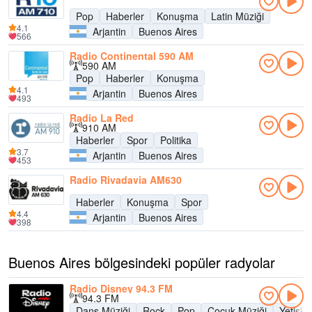
Pop
Haberler
Konuşma
Latin Müziği
4.1
Arjantin
Buenos Aires
566
Radio Continental 590 AM
590 AM
Pop
Haberler
Konuşma
4.1
Arjantin
Buenos Aires
493
Radio La Red
910 AM
Haberler
Spor
Politika
3.7
Arjantin
Buenos Aires
453
Radio Rivadavia AM630
Haberler
Konuşma
Spor
4.4
Arjantin
Buenos Aires
398
Buenos Aires bölgesindeki popüler radyolar
Radio Disney 94.3 FM
94.3 FM
Dans Müziği
Rock
Pop
Çocuk Müziği
Yetişk