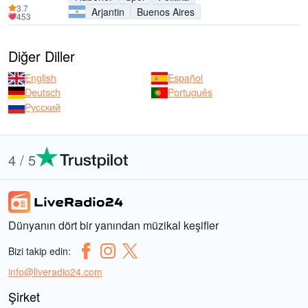
3.7
Arjantin
Buenos Aires
453
Diğer Diller
English
Español
Deutsch
Português
Русский
4 / 5
Dünyanın dört bir yanından müzikal keşifler
Bizi takip edin:
info@liveradio24.com
Şirket