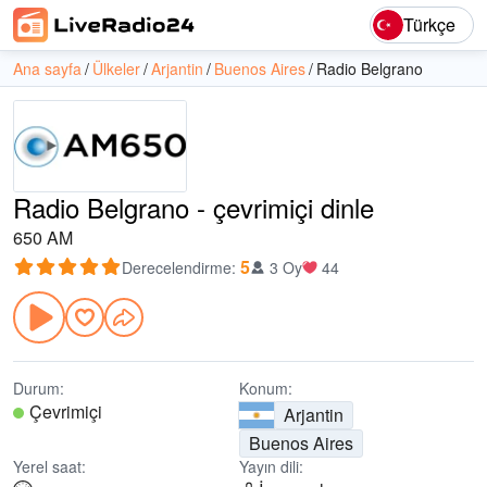
Türkçe
Ana sayfa
Ülkeler
Arjantin
Buenos Aires
Radio Belgrano
Radio Belgrano - çevrimiçi dinle
650 AM
5
Derecelendirme
:
3 Oy
44
Durum:
Konum:
Çevrimiçi
Arjantin
Buenos Aires
Yerel saat:
Yayın dili: