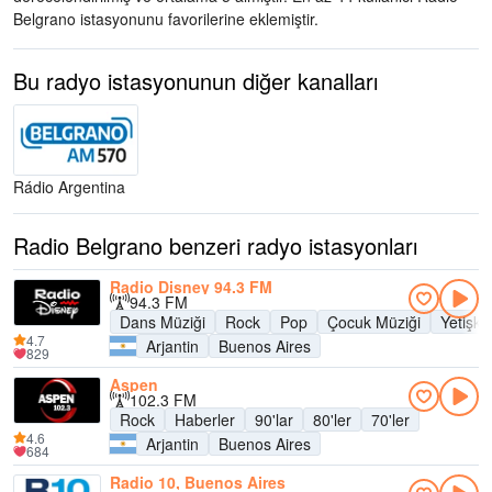
Belgrano istasyonunu favorilerine eklemiştir.
Bu radyo istasyonunun diğer kanalları
Rádio Argentina
Radio Belgrano benzeri radyo istasyonları
Radio Disney 94.3 FM
94.3 FM
Dans Müziği
Rock
Pop
Çocuk Müziği
Yetişk
4.7
Arjantin
Buenos Aires
829
Aspen
102.3 FM
Rock
Haberler
90'lar
80'ler
70'ler
4.6
Arjantin
Buenos Aires
684
Radio 10, Buenos Aires