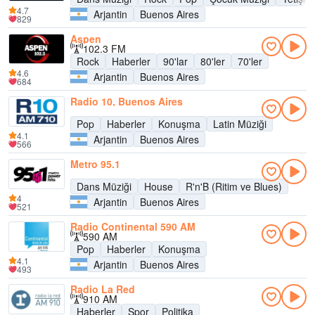
4.7
Arjantin
Buenos Aires
829
Aspen
102.3 FM
Rock
Haberler
90'lar
80'ler
70'ler
4.6
Arjantin
Buenos Aires
684
Radio 10, Buenos Aires
Pop
Haberler
Konuşma
Latin Müziği
4.1
Arjantin
Buenos Aires
566
Metro 95.1
Dans Müziği
House
R'n'B (Ritim ve Blues)
4
Arjantin
Buenos Aires
521
Radio Continental 590 AM
590 AM
Pop
Haberler
Konuşma
4.1
Arjantin
Buenos Aires
493
Radio La Red
910 AM
Haberler
Spor
Politika