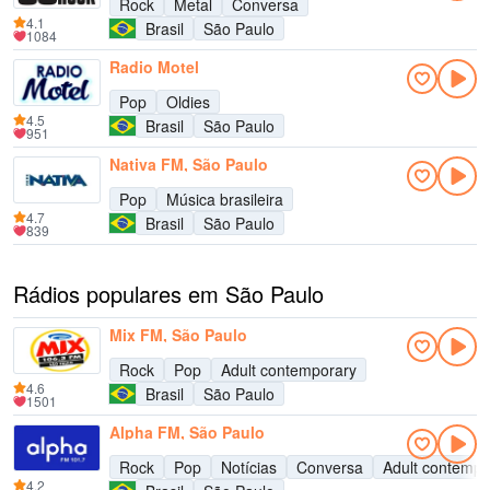
Rock
Metal
Conversa
4.1
Brasil
São Paulo
1084
Radio Motel
Pop
Oldies
4.5
Brasil
São Paulo
951
Nativa FM, São Paulo
Pop
Música brasileira
4.7
Brasil
São Paulo
839
Rádios populares em São Paulo
Mix FM, São Paulo
Rock
Pop
Adult contemporary
4.6
Brasil
São Paulo
1501
Alpha FM, São Paulo
Rock
Pop
Notícias
Conversa
Adult contempo
4.2