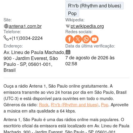
R'n'b (Rhythm and blues)
Pop
Site:
Wikipedia:
antena1.com.br
pt.wikipedia.org
Telefone:
Redes sociais:
+(11)3034-2224
Endereço:
Data da última verificação:
Av. Lineu de Paula Machado,
7 de agosto de 2026 às
900 - Jardim Everest, São
02:58
Paulo - SP, 05601-001,
Brasil
Ouça a rádio Antena 1, São Paulo online gratuitamente. A
emissora transmite ao vivo 24 horas por dia
em São Paulo, Brasil
(UTC-3)
e está disponível para ouvintes em todo o mundo.
Gêneros da rádio:
Rock
,
R'n'b (Rhythm and blues)
,
Pop
.
Aproveite
a música
em alta qualidade
a 64 kbps.
Antena 1, São Paulo é uma das rádios online mais populares
. O
escritório oficial da emissora está localizado em Av. Lineu de Paula
Machado, 900 - Jardim Everest, São Paulo - SP, 05601-001,