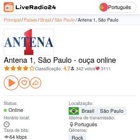
Português
Principal
Países
Brasil
São Paulo
Antena 1, São Paulo
Antena 1, São Paulo - ouça online
4.7
Classificação
:
342 votos
3111
Status:
Localização:
Online
Brasil
São Paulo
Horário local:
Idioma de transmissão:
Português
Taxa de bits:
Gêneros:
64 kbps
Rock