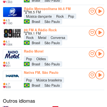
Brasil
São Paulo
1363
Rádio Metropolitana 98.5 FM
98.5 FM
Música dançante
Rock
Pop
4.5
Brasil
São Paulo
1190
89 FM A Rádio Rock
89.1 FM
Rock
Metal
Conversa
4.1
Brasil
São Paulo
1084
Radio Motel
Pop
Oldies
4.5
Brasil
São Paulo
951
Nativa FM, São Paulo
Pop
Música brasileira
4.7
Brasil
São Paulo
839
Outros idiomas