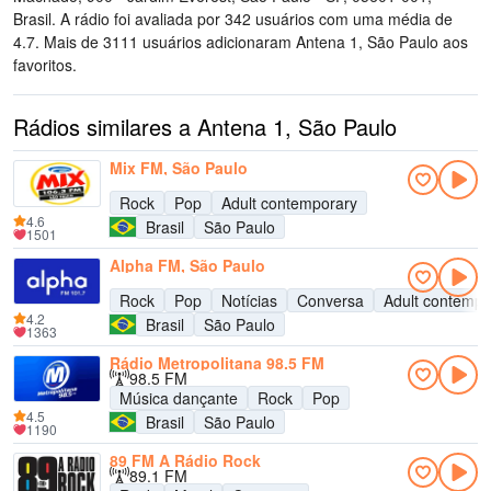
Brasil
. A rádio foi avaliada por 342 usuários com uma média de
4.7. Mais de 3111 usuários adicionaram Antena 1, São Paulo aos
favoritos.
Rádios similares a Antena 1, São Paulo
Mix FM, São Paulo
Rock
Pop
Adult contemporary
4.6
Brasil
São Paulo
1501
Alpha FM, São Paulo
Rock
Pop
Notícias
Conversa
Adult contempo
4.2
Brasil
São Paulo
1363
Rádio Metropolitana 98.5 FM
98.5 FM
Música dançante
Rock
Pop
4.5
Brasil
São Paulo
1190
89 FM A Rádio Rock
89.1 FM