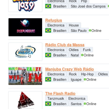
Electronica
Rock
Pop
Brasilien
São José dos Campos
Refugius
Electronica
House
Brasilien
São Paulo
Online
Rádio Club da Massa
Electronica
Oldies
Funk
Brasilien
Natal
Online
Manjuba Crazy Web Rádio
Electronica
Rock
Hip-Hop
Oldies
Brasilien
Iguape
Online
The Flash Radio
Tanzmusik
Electronica
Brasilien
Santos
Online