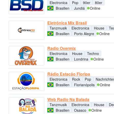
Electronica
Pop
90er
80er
Brasilien
Jundiá
Online
Eletrônica Mix Brasil
Tanzmusik
Electronica
House
Te
Brasilien
Porto Alegre
Online
Radio Overmix
Electronica
House
Techno
Brasilien
Londrina
Online
Rádio Estação Floripa
Electronica
Rock
Pop
Nachrichte
Brasilien
Florianópolis
Online
Web Radio Na Balada
Tanzmusik
Electronica
House
De
Brasilien
Osasco
Online