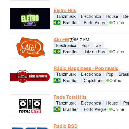
Eletro Hits
Tanzmusik
Electronica
House
De
Brasilien
Porto Alegre
Online
Alô FM
96.7 FM
Electronica
Pop
Talk
Brasilien
Juiz de Fora
Online
Rádio Happiness - Pop music
Tanzmusik
Electronica
Pop
Brasi
Brasilien
Capistrano
Online
Rede Total Hits
Tanzmusik
Electronica
House
Po
Brasilien
Porto Alegre
Online
Radio BSD