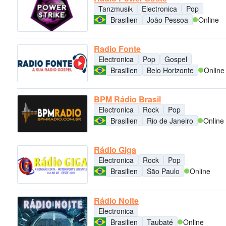
Tanzmusik
Electronica
Pop
Brasilien
João Pessoa
Online
Radio Fonte
Electronica
Pop
Gospel
Brasilien
Belo Horizonte
Online
BPM Rádio Brasil
Electronica
Rock
Pop
Brasilien
Rio de Janeiro
Online
Rádio Giga
Electronica
Rock
Pop
Brasilien
São Paulo
Online
Rádio Noite
Electronica
Brasilien
Taubaté
Online