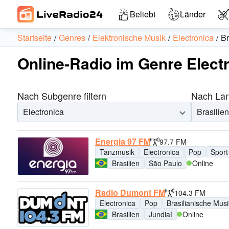
Beliebt
Länder
Startseite
Genres
Elektronische Musik
Electronica
Br
Online-Radio im Genre Electr
Nach Subgenre filtern
Nach Land
Electronica
Brasilien
Energia 97 FM
97.7 FM
Tanzmusik
Electronica
Pop
Sport
Brasilien
São Paulo
Online
Radio Dumont FM
104.3 FM
Electronica
Pop
Brasilianische Musi
Brasilien
Jundiaí
Online