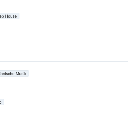
ep House
lianische Musik
p