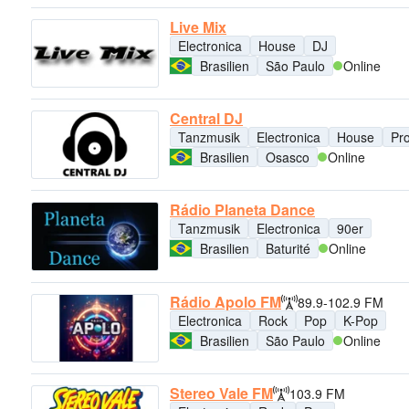
Live Mix
Electronica
House
DJ
Brasilien
São Paulo
Online
Central DJ
Tanzmusik
Electronica
House
Pr
Brasilien
Osasco
Online
Rádio Planeta Dance
Tanzmusik
Electronica
90er
Brasilien
Baturité
Online
Rádio Apolo FM
89.9-102.9 FM
Electronica
Rock
Pop
K-Pop
Brasilien
São Paulo
Online
Stereo Vale FM
103.9 FM