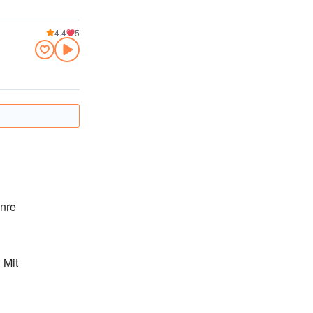
4.4
5
enre
 Mit