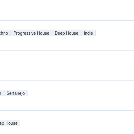
chno
Progressive House
Deep House
Indie
n
Sertanejo
ep House