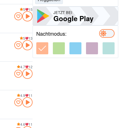
5
15
JETZT BEI
Google Play
Nachtmodus:
5
13
4.7
12
4.9
11
4.6
11