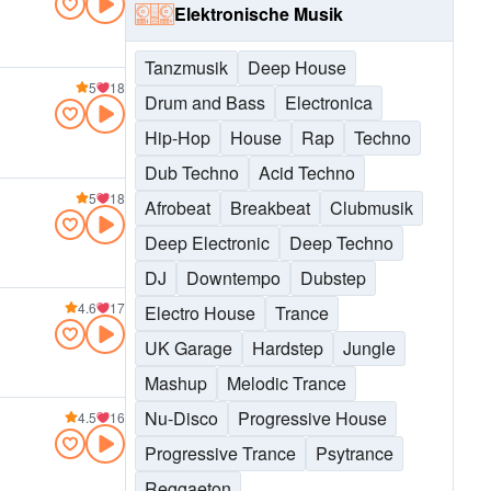
Elektronische Musik
Tanzmusik
Deep House
5
18
Drum and Bass
Electronica
Hip-Hop
House
Rap
Techno
Dub Techno
Acid Techno
5
18
Afrobeat
Breakbeat
Clubmusik
Deep Electronic
Deep Techno
DJ
Downtempo
Dubstep
4.6
17
Electro House
Trance
UK Garage
Hardstep
Jungle
Mashup
Melodic Trance
Nu-Disco
Progressive House
4.5
16
Progressive Trance
Psytrance
Reggaeton