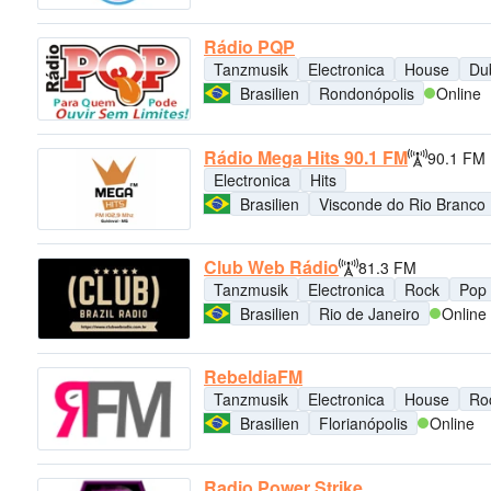
Rádio PQP
Tanzmusik
Electronica
House
Du
Brasilien
Rondonópolis
Online
Rádio Mega Hits 90.1 FM
90.1 FM
Electronica
Hits
Brasilien
Visconde do Rio Branco
Club Web Rádio
81.3 FM
Tanzmusik
Electronica
Rock
Pop
Brasilien
Rio de Janeiro
Online
RebeldiaFM
Tanzmusik
Electronica
House
Ro
Brasilien
Florianópolis
Online
Radio Power Strike