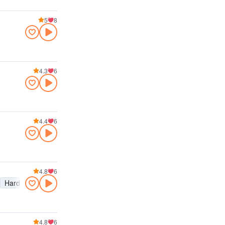
5
8
4.3
6
4.4
6
4.8
6
Hard Rock
Rock 'n' Roll
Jazz
Folk
Klassik
Rap
Hip-Hop
4.8
6