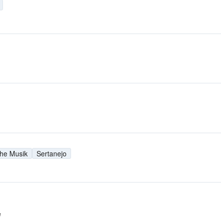
che Musik
Sertanejo
e