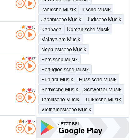
Iranische Musik
Irische Musik
Japanische Musik
Jüdische Musik
5
95
Kannada
Koreanische Musik
Malayalam-Musik
Nepalesische Musik
Persische Musik
5
87
Portugiesische Musik
Punjabi-Musik
Russische Musik
Serbische Musik
Schweizer Musik
5
83
Tamilische Musik
Türkische Musik
Vietnamesische Musik
4.8
78
JETZT BEI
Google Play