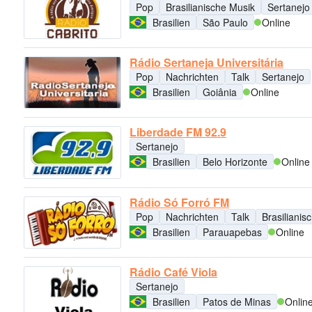
Pop
Brasilianische Musik
Sertanejo
Brasilien
São Paulo
Online
Rádio Sertaneja Universitária
Pop
Nachrichten
Talk
Sertanejo
Brasilien
Goiânia
Online
Liberdade FM 92.9
Sertanejo
Brasilien
Belo Horizonte
Online
Rádio Só Forró FM
Pop
Nachrichten
Talk
Brasilianis
Brasilien
Parauapebas
Online
Rádio Café Viola
Sertanejo
Brasilien
Patos de Minas
Onlin