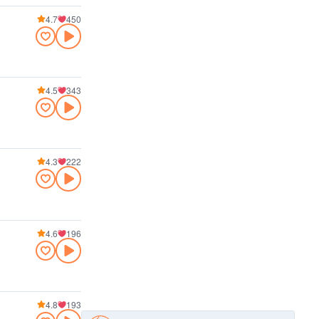
4.7
450
4.5
343
4.3
222
4.6
196
4.8
193