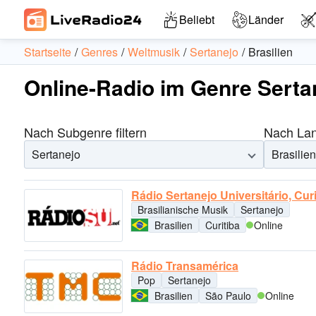
Beliebt
Länder
Startseite
Genres
Weltmusik
Sertanejo
Brasilien
Online-Radio im Genre Sertan
Nach Subgenre filtern
Nach Land
Sertanejo
Brasilien
Rádio Sertanejo Universitário, Curi
Brasilianische Musik
Sertanejo
Brasilien
Curitiba
Online
Rádio Transamérica
Pop
Sertanejo
Brasilien
São Paulo
Online