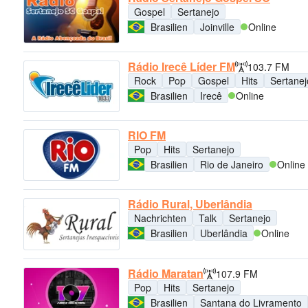
Gospel
Sertanejo
Brasilien
Joinville
Online
Rádio Irecê Líder FM
103.7 FM
Rock
Pop
Gospel
Hits
Sertanej
Brasilien
Irecê
Online
RIO FM
Pop
Hits
Sertanejo
Brasilien
Rio de Janeiro
Online
Rádio Rural, Uberlândia
Nachrichten
Talk
Sertanejo
Brasilien
Uberlândia
Online
Rádio Maratan
107.9 FM
Pop
Hits
Sertanejo
Brasilien
Santana do Livramento