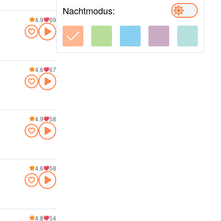
Nachtmodus:
4.9
69
4.6
67
4.9
58
4.6
58
4.8
54