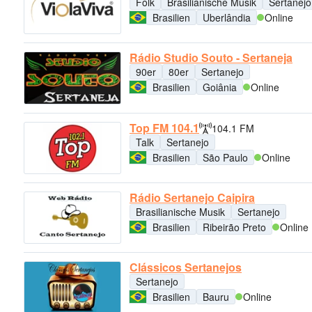
Folk
Brasilianische Musik
Sertanejo
Brasilien
Uberlândia
Online
Rádio Studio Souto - Sertaneja
90er
80er
Sertanejo
Brasilien
Goiânia
Online
Top FM 104.1
104.1 FM
Talk
Sertanejo
Brasilien
São Paulo
Online
Rádio Sertanejo Caipira
Brasilianische Musik
Sertanejo
Brasilien
Ribeirão Preto
Online
Clássicos Sertanejos
Sertanejo
Brasilien
Bauru
Online