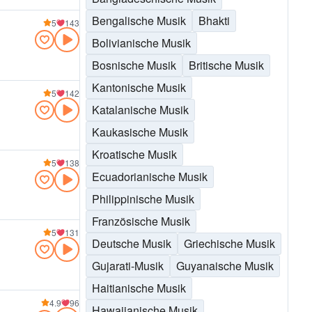
Bengalische Musik
Bhakti
5
143
Bolivianische Musik
Bosnische Musik
Britische Musik
Kantonische Musik
5
142
Katalanische Musik
Kaukasische Musik
Kroatische Musik
5
138
Ecuadorianische Musik
Philippinische Musik
Französische Musik
5
131
Deutsche Musik
Griechische Musik
Gujarati-Musik
Guyanaische Musik
Haitianische Musik
4.9
96
Hawaiianische Musik