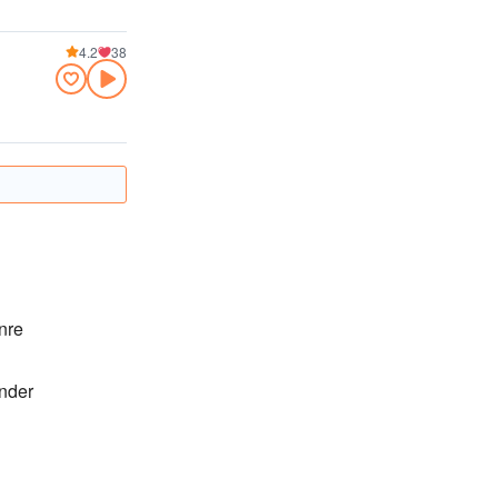
4.2
38
nre
ender