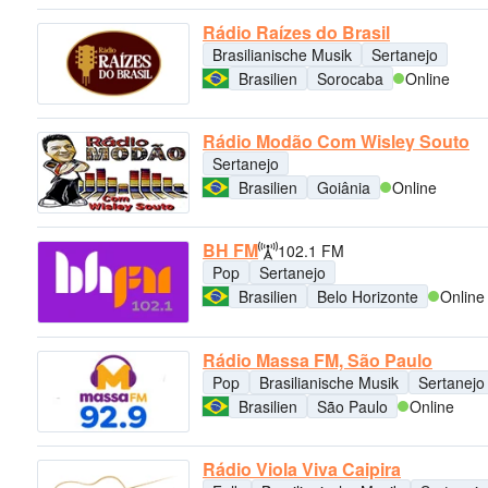
Rádio Raízes do Brasil
Brasilianische Musik
Sertanejo
Brasilien
Sorocaba
Online
Rádio Modão Com Wisley Souto
Sertanejo
Brasilien
Goiânia
Online
BH FM
102.1 FM
Pop
Sertanejo
Brasilien
Belo Horizonte
Online
Rádio Massa FM, São Paulo
Pop
Brasilianische Musik
Sertanejo
Brasilien
São Paulo
Online
Rádio Viola Viva Caipira