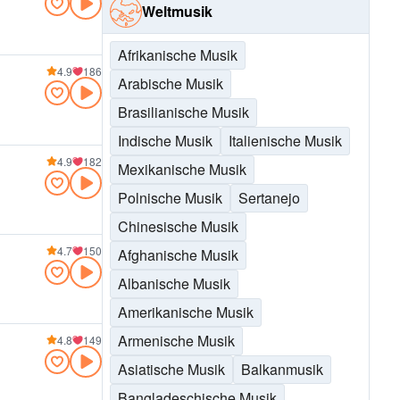
Weltmusik
Afrikanische Musik
4.9
186
Arabische Musik
Brasilianische Musik
Indische Musik
Italienische Musik
4.9
182
Mexikanische Musik
Polnische Musik
Sertanejo
Chinesische Musik
4.7
150
Afghanische Musik
Albanische Musik
Amerikanische Musik
Armenische Musik
4.8
149
Asiatische Musik
Balkanmusik
Bangladeschische Musik