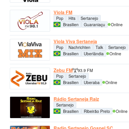
Viola FM
Pop
Hits
Sertanejo
Brasilien
Guaraniaçu
Online
Viola Viva Sertaneja
Pop
Nachrichten
Talk
Sertanejo
Brasilien
Uberlândia
Online
Zebu FM
93.9 FM
Pop
Sertanejo
Brasilien
Uberaba
Online
Rádio Sertaneja Raiz
Sertanejo
Brasilien
Ribeirão Preto
Online
Radio Sertanejo Gospel SC