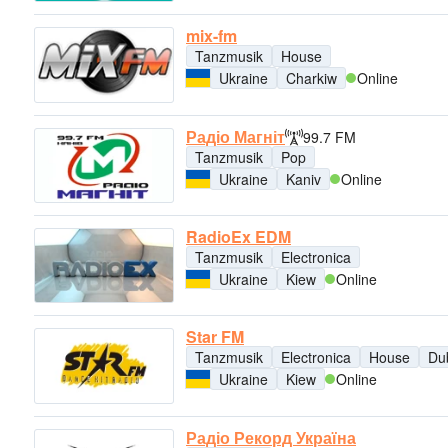
mix-fm
Tanzmusik
House
Ukraine
Charkiw
Online
Радіо Магніт
99.7 FM
Tanzmusik
Pop
Ukraine
Kaniv
Online
RadioEx EDM
Tanzmusik
Electronica
Ukraine
Kiew
Online
Star FM
Tanzmusik
Electronica
House
Du
Ukraine
Kiew
Online
Радіо Рекорд Україна