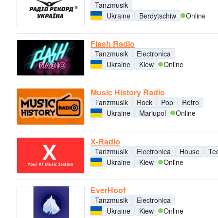
Tanzmusik
Ukraine
Berdytschiw
Online
Flash Radio
Tanzmusik
Electronica
Ukraine
Kiew
Online
Music History Radio
Tanzmusik
Rock
Pop
Retro
Ukraine
Mariupol
Online
Х-Radio
Tanzmusik
Electronica
House
Te
Ukraine
Kiew
Online
EverHoof
Tanzmusik
Electronica
Ukraine
Kiew
Online