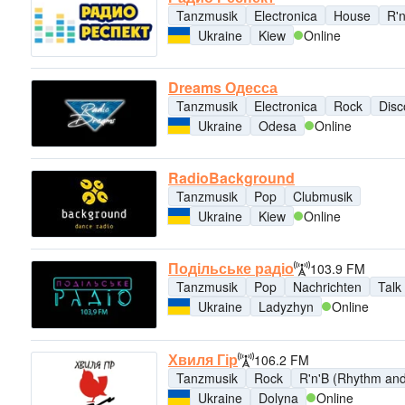
Tanzmusik
Electronica
House
R'
Ukraine
Kiew
Online
Dreams Одесса
Tanzmusik
Electronica
Rock
Disc
Ukraine
Odesa
Online
RadioBackground
Tanzmusik
Pop
Clubmusik
Ukraine
Kiew
Online
Подільське радіо
103.9 FM
Tanzmusik
Pop
Nachrichten
Talk
Ukraine
Ladyzhyn
Online
Хвиля Гір
106.2 FM
Tanzmusik
Rock
R'n'B (Rhythm and
Ukraine
Dolyna
Online