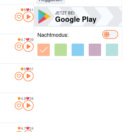
5
41
JETZT BEI
Google Play
Nachtmodus:
4.7
39
5
37
4.9
28
4.7
24