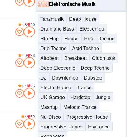
Elektronische Musik
Tanzmusik
Deep House
4.8
90
Drum and Bass
Electronica
Hip-Hop
House
Rap
Techno
Dub Techno
Acid Techno
4.9
83
Afrobeat
Breakbeat
Clubmusik
Deep Electronic
Deep Techno
DJ
Downtempo
Dubstep
4.1
65
Electro House
Trance
UK Garage
Hardstep
Jungle
Mashup
Melodic Trance
Nu-Disco
Progressive House
4
52
Progressive Trance
Psytrance
Reggaeton