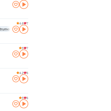
4.6
7
strumental
Hits
5
7
4.2
6
5
6