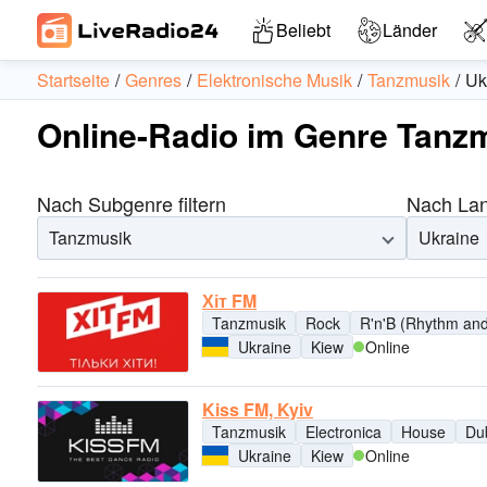
Beliebt
Länder
Startseite
Genres
Elektronische Musik
Tanzmusik
Uk
Online-Radio im Genre Tanzm
Nach Subgenre filtern
Nach Land
Tanzmusik
Ukraine
Хіт FM
Tanzmusik
Rock
R'n'B (Rhythm and
Ukraine
Kiew
Online
Kiss FM, Kyiv
Tanzmusik
Electronica
House
Du
Ukraine
Kiew
Online