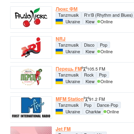
Люкс ФМ
Tanzmusik
R'n'B (Rhythm and Blues)
Ukraine
Kiew
Online
NRJ
Tanzmusik
Disco
Pop
Ukraine
Kiew
Online
Перець FM
105.5 FM
Tanzmusik
Rock
Pop
Ukraine
Kiew
Online
MFM Station
91.2 FM
Tanzmusik
Pop
Dance-Pop
Ukraine
Charkiw
Online
Jet FM