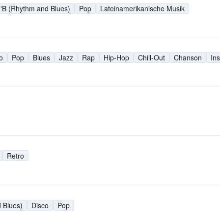
n'B (Rhythm and Blues)
Pop
Lateinamerikanische Musik
o
Pop
Blues
Jazz
Rap
Hip-Hop
Chill-Out
Chanson
In
Retro
 Blues)
Disco
Pop