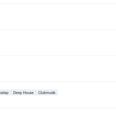
bstep
Deep House
Clubmusik