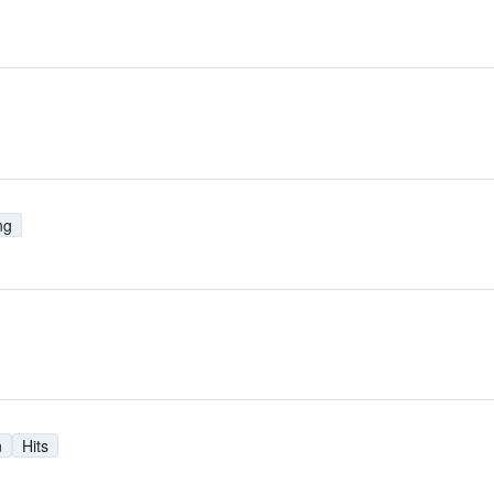
ng
n
Hits