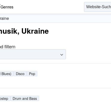
Genres
raine
usik, Ukraine
 filtern
 Blues)
Disco
Pop
bstep
Drum and Bass