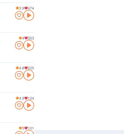
3.9
474
4
353
4.8
225
4.9
124
5
101