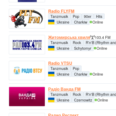
Radio FLYFM
Tanzmusik
Pop
90er
Hits
Ukraine
Charkiw
Online
Житомирська хвиля
103.4 FM
Tanzmusik
Rock
R'n'B (Rhythm and
Ukraine
Schytomyr
Online
Radio VTSU
Tanzmusik
Pop
Ukraine
Charkiw
Online
Радіо Ванда FM
Tanzmusik
Rock
R'n'B (Rhythm and
Ukraine
Czernowitz
Online
Радио Респект