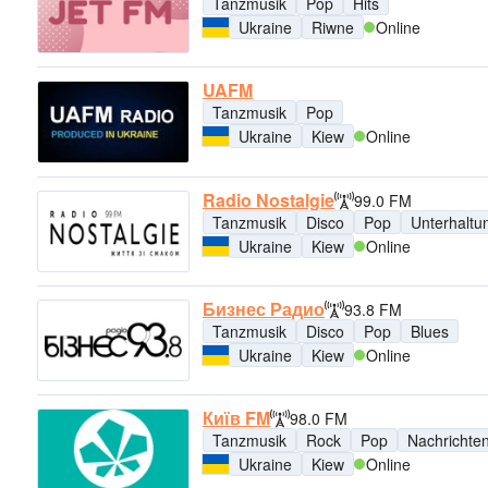
Tanzmusik
Pop
Hits
Ukraine
Riwne
Online
UAFM
Tanzmusik
Pop
Ukraine
Kiew
Online
Radio Nostalgie
99.0 FM
Tanzmusik
Disco
Pop
Unterhaltu
Ukraine
Kiew
Online
Бизнес Радио
93.8 FM
Tanzmusik
Disco
Pop
Blues
Ukraine
Kiew
Online
Київ FM
98.0 FM
Tanzmusik
Rock
Pop
Nachrichte
Ukraine
Kiew
Online