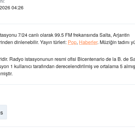
hi:
 2026 04:26
tasyonu 7/24 canlı olarak
99.5 FM frekansında
Salta, Arjantin
nden dinlenebilir.
Yayın türleri:
Pop
,
Haberler
.
Müziğin tadını
yü
idir
. Radyo istasyonunun resmi ofisi Bicentenario de la B. de Sa
asyon 1 kullanıcı tarafından derecelendirilmiş ve ortalama 5 almışt
iştir.
is