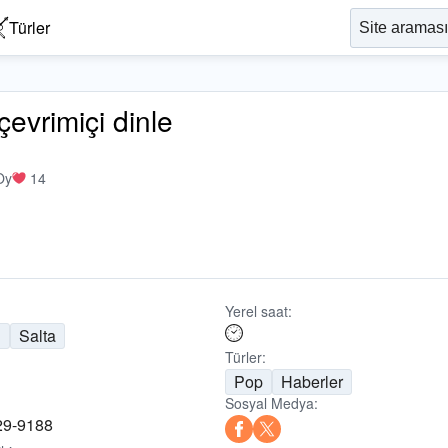
Türler
evrimiçi dinle
Oy
14
Yerel saat:
n
Salta
Türler:
Pop
Haberler
Sosyal Medya:
29-9188