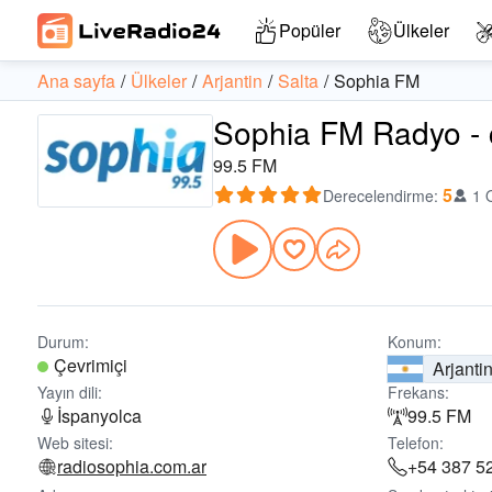
Popüler
Ülkeler
Ana sayfa
Ülkeler
Arjantin
Salta
Sophia FM
Sophia FM Radyo - ç
99.5 FM
5
Derecelendirme
:
1 
Durum:
Konum:
Çevrimiçi
Arjanti
Yayın dili:
Frekans:
İspanyolca
99.5 FM
Web sitesi:
Telefon:
radiosophia.com.ar
+54 387 5