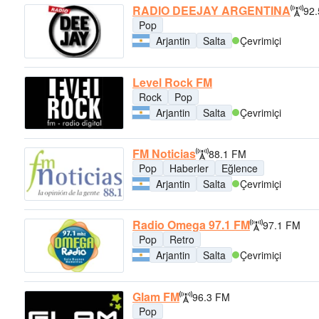
RADIO DEEJAY ARGENTINA
92
Pop
Arjantin
Salta
Çevrimiçi
Level Rock FM
Rock
Pop
Arjantin
Salta
Çevrimiçi
FM Noticias
88.1 FM
Pop
Haberler
Eğlence
Arjantin
Salta
Çevrimiçi
Radio Omega 97.1 FM
97.1 FM
Pop
Retro
Arjantin
Salta
Çevrimiçi
Glam FM
96.3 FM
Pop