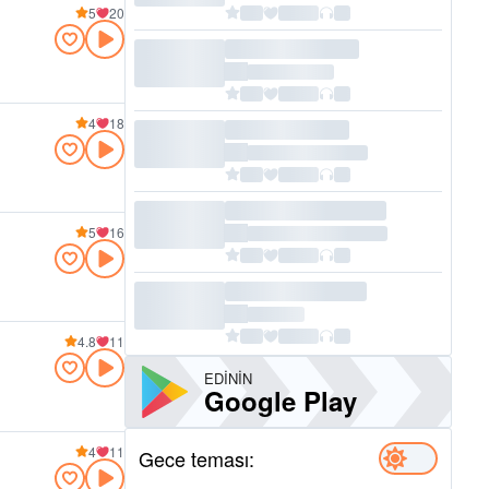
5
20
4
18
5
16
4.8
11
EDININ
Google Play
4
11
Gece teması: