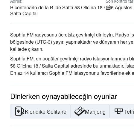
Adres:
Son kontrol tari
Bicentenario de la B. de Salta 58 Oficina 18 /
6 Ağustos
Salta Capital
Sophia FM radyosunu ücretsiz çevrimiçi dinleyin. Radyo is
bölgesinde
(UTC-3)
yayın yapmaktadır ve dünyanın her yeri
kalitede çıkarın
.
Sophia FM, en popüler çevrimiçi radyo istasyonlarından bir
58 Oficina 18 / Salta Capital adresinde bulunmaktadır
. İst
En az 14 kullanıcı Sophia FM istasyonunu favorilerine eklem
Dinlerken oynayabileceğin oyunlar
Klondike Solitaire
Mahjong
Tetr