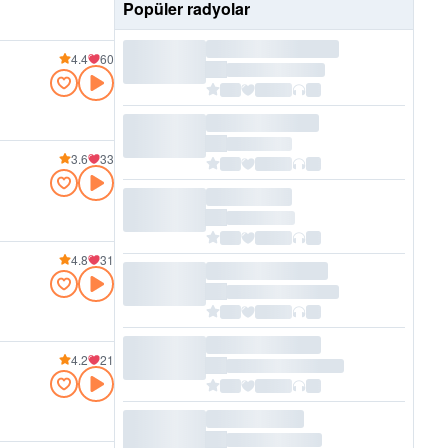
Popüler radyolar
4.4
60
3.6
33
4.8
31
4.2
21