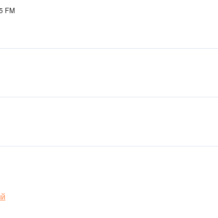
.5 FM
ий