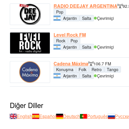
RADIO DEEJAY ARGENTINA
92
Pop
Arjantin
Salta
Çevrimiçi
Level Rock FM
Rock
Pop
Arjantin
Salta
Çevrimiçi
Cadena Máxima
106.7 FM
Konuşma
Folk
Retro
Tango
Arjantin
Salta
Çevrimiçi
Diğer Diller
English
Español
Deutsch
Português
Русск