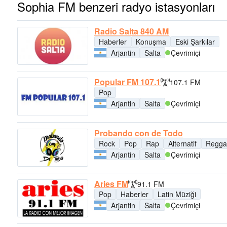
Sophia FM benzeri radyo istasyonları
Radio Salta 840 AM
Haberler
Konuşma
Eski Şarkılar
Arjantin
Salta
Çevrimiçi
Popular FM 107.1
107.1 FM
Pop
Arjantin
Salta
Çevrimiçi
Probando con de Todo
Rock
Pop
Rap
Alternatif
Regga
Arjantin
Salta
Çevrimiçi
Aries FM
91.1 FM
Pop
Haberler
Latin Müziği
Arjantin
Salta
Çevrimiçi