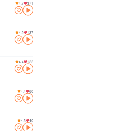
4.7
371
4.9
137
4.4
122
4.4
60
4.3
40