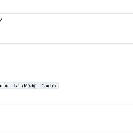
FM
eton
Latin Müziği
Cumbia