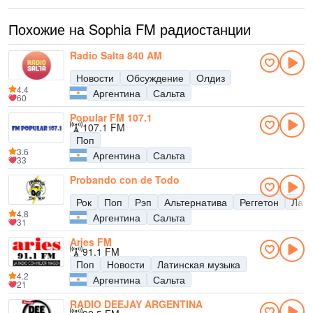
Похожие на Sophia FM радиостанции
Radio Salta 840 AM
Новости
Обсуждение
Олдиз
4.4
Аргентина
Сальта
60
Popular FM 107.1
107.1 FM
Поп
3.6
Аргентина
Сальта
33
Probando con de Todo
Рок
Поп
Рэп
Альтернатива
Реггетон
Лати
4.8
Аргентина
Сальта
31
Aries FM
91.1 FM
Поп
Новости
Латинская музыка
4.2
Аргентина
Сальта
21
RADIO DEEJAY ARGENTINA