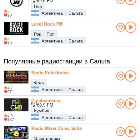
92.5 FM
Поп
5
Аргентина
Сальта
20
Level Rock FM
Рок
Поп
4
Аргентина
Сальта
18
Популярные радиостанции в Сальта
Radio Folcklorica
Фолк
4.7
Аргентина
Сальта
371
Cumbiambera
88.9 FM
Кумбия
4.9
Аргентина
Сальта
137
Radio Mixer Zone, Salta
Электроника