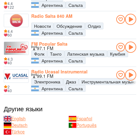
4.4
Аргентина
Сальта
122
Radio Salta 840 AM
Новости
Обсуждение
Олдиз
4.4
Аргентина
Сальта
60
FM Popular Salta
97.1 FM
Фолк
Танго
Латинская музыка
Кумбия
4.3
Аргентина
Сальта
40
Radio Ucasal Instrumental
99.1 FM
Электроника
Джаз
Инструментальная музыка
2
Аргентина
Сальта
40
Другие языки
English
Español
Deutsch
Português
Türkçe