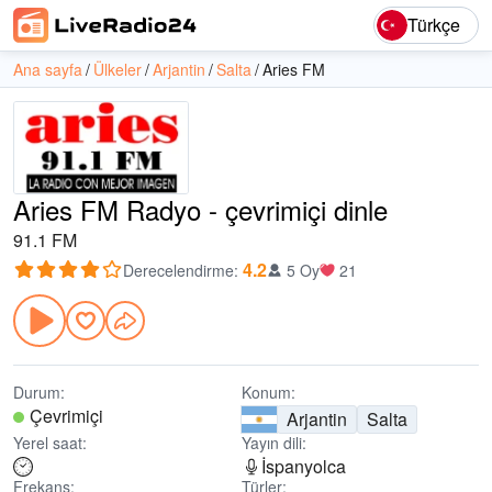
Türkçe
Ana sayfa
Ülkeler
Arjantin
Salta
Aries FM
Aries FM Radyo - çevrimiçi dinle
91.1 FM
4.2
Derecelendirme
:
5 Oy
21
Durum:
Konum:
Çevrimiçi
Arjantin
Salta
Yerel saat:
Yayın dili:
İspanyolca
Frekans:
Türler: