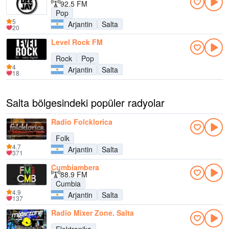
92.5 FM
Pop
5
Arjantin
Salta
20
Level Rock FM
Rock
Pop
4
Arjantin
Salta
18
Salta bölgesindeki popüler radyolar
Radio Folcklorica
Folk
4.7
Arjantin
Salta
371
Cumbiambera
88.9 FM
Cumbia
4.9
Arjantin
Salta
137
Radio Mixer Zone, Salta