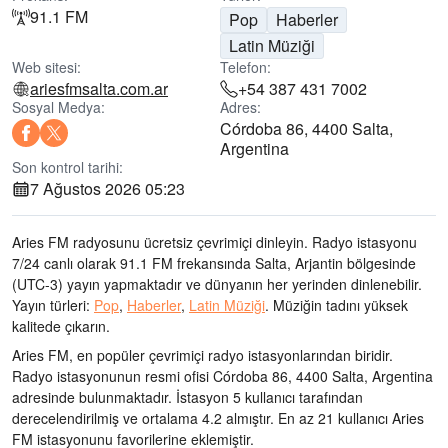
91.1 FM
Pop
Haberler
Latin Müziği
Web sitesi:
Telefon:
ariesfmsalta.com.ar
+54 387 431 7002
Sosyal Medya:
Adres:
Córdoba 86, 4400 Salta,
Argentina
Son kontrol tarihi:
7 Ağustos 2026 05:23
Aries FM radyosunu ücretsiz çevrimiçi dinleyin. Radyo istasyonu
7/24 canlı olarak
91.1 FM frekansında
Salta, Arjantin bölgesinde
(UTC-3)
yayın yapmaktadır ve dünyanın her yerinden dinlenebilir.
Yayın türleri:
Pop
,
Haberler
,
Latin Müziği
.
Müziğin tadını
yüksek
kalitede çıkarın
.
Aries FM, en popüler çevrimiçi radyo istasyonlarından biridir
.
Radyo istasyonunun resmi ofisi Córdoba 86, 4400 Salta, Argentina
adresinde bulunmaktadır
. İstasyon 5 kullanıcı tarafından
derecelendirilmiş ve ortalama 4.2 almıştır. En az 21 kullanıcı Aries
FM istasyonunu favorilerine eklemiştir.