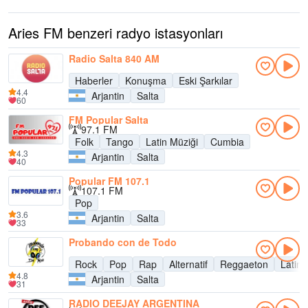
Aries FM benzeri radyo istasyonları
Radio Salta 840 AM
Haberler
Konuşma
Eski Şarkılar
4.4
Arjantin
Salta
60
FM Popular Salta
97.1 FM
Folk
Tango
Latin Müziği
Cumbia
4.3
Arjantin
Salta
40
Popular FM 107.1
107.1 FM
Pop
3.6
Arjantin
Salta
33
Probando con de Todo
Rock
Pop
Rap
Alternatif
Reggaeton
Latin 
4.8
Arjantin
Salta
31
RADIO DEEJAY ARGENTINA