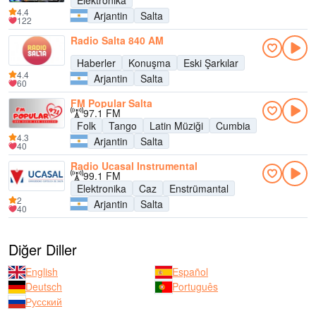
Elektronika
4.4
Arjantin
Salta
122
Radio Salta 840 AM
Haberler
Konuşma
Eski Şarkılar
4.4
Arjantin
Salta
60
FM Popular Salta
97.1 FM
Folk
Tango
Latin Müziği
Cumbia
4.3
Arjantin
Salta
40
Radio Ucasal Instrumental
99.1 FM
Elektronika
Caz
Enstrümantal
2
Arjantin
Salta
40
Diğer Diller
English
Español
Deutsch
Português
Русский