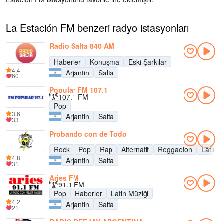
La Estación FM benzeri radyo istasyonları
Radio Salta 840 AM
Haberler
Konuşma
Eski Şarkılar
4.4
Arjantin
Salta
60
Popular FM 107.1
107.1 FM
Pop
3.6
Arjantin
Salta
33
Probando con de Todo
Rock
Pop
Rap
Alternatif
Reggaeton
Latin 
4.8
Arjantin
Salta
31
Aries FM
91.1 FM
Pop
Haberler
Latin Müziği
4.2
Arjantin
Salta
21