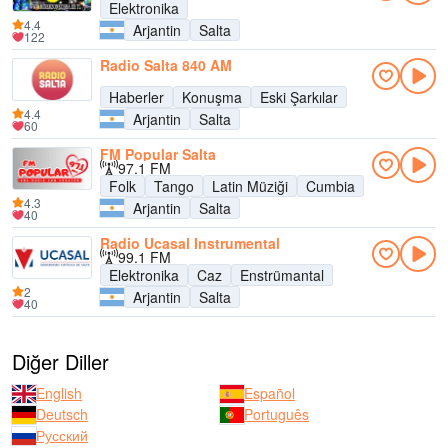
Elektronika
4.4
Arjantin
Salta
122
Radio Salta 840 AM
Haberler
Konuşma
Eski Şarkılar
4.4
Arjantin
Salta
60
FM Popular Salta
97.1 FM
Folk
Tango
Latin Müziği
Cumbia
4.3
Arjantin
Salta
40
Radio Ucasal Instrumental
99.1 FM
Elektronika
Caz
Enstrümantal
2
Arjantin
Salta
40
Diğer Diller
English
Español
Deutsch
Português
Русский