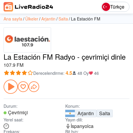
Türkçe
Ana sayfa
Ülkeler
Arjantin
Salta
La Estación FM
La Estación FM Radyo - çevrimiçi dinle
107.9 FM
4.5
Derecelendirme
:
48 Oy
46
Durum:
Konum:
Çevrimiçi
Arjantin
Salta
Yerel saat:
Yayın dili:
İspanyolca
Frekans:
Bit hızı: