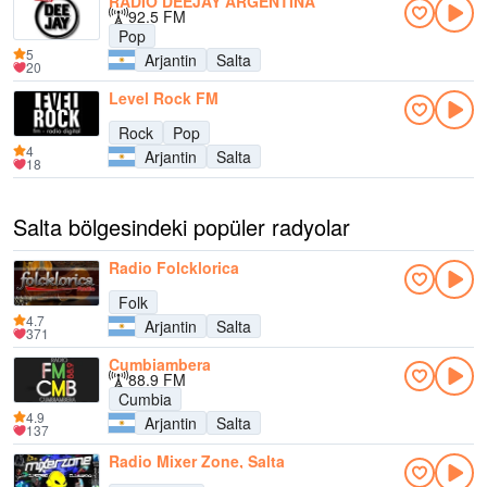
RADIO DEEJAY ARGENTINA
92.5 FM
Pop
5
Arjantin
Salta
20
Level Rock FM
Rock
Pop
4
Arjantin
Salta
18
Salta bölgesindeki popüler radyolar
Radio Folcklorica
Folk
4.7
Arjantin
Salta
371
Cumbiambera
88.9 FM
Cumbia
4.9
Arjantin
Salta
137
Radio Mixer Zone, Salta