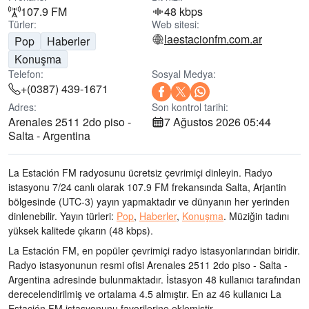
107.9 FM
48 kbps
Türler:
Web sitesi:
laestacionfm.com.ar
Pop
Haberler
Konuşma
Telefon:
Sosyal Medya:
+(0387) 439-1671
Adres:
Son kontrol tarihi:
Arenales 2511 2do piso -
7 Ağustos 2026 05:44
Salta - Argentina
La Estación FM radyosunu ücretsiz çevrimiçi dinleyin. Radyo
istasyonu 7/24 canlı olarak
107.9 FM frekansında
Salta, Arjantin
bölgesinde
(UTC-3)
yayın yapmaktadır ve dünyanın her yerinden
dinlenebilir.
Yayın türleri:
Pop
,
Haberler
,
Konuşma
.
Müziğin tadını
yüksek kalitede çıkarın
(48 kbps).
La Estación FM, en popüler çevrimiçi radyo istasyonlarından biridir
.
Radyo istasyonunun resmi ofisi Arenales 2511 2do piso - Salta -
Argentina adresinde bulunmaktadır
. İstasyon 48 kullanıcı tarafından
derecelendirilmiş ve ortalama 4.5 almıştır. En az 46 kullanıcı La
Estación FM istasyonunu favorilerine eklemiştir.