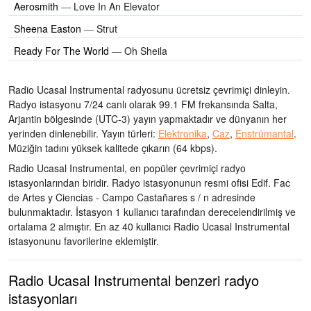
Aerosmith
—
Love In An Elevator
Sheena Easton
—
Strut
Ready For The World
—
Oh Sheila
Radio Ucasal Instrumental radyosunu ücretsiz çevrimiçi dinleyin.
Radyo istasyonu 7/24 canlı olarak
99.1 FM frekansında
Salta,
Arjantin bölgesinde
(UTC-3)
yayın yapmaktadır ve dünyanın her
yerinden dinlenebilir.
Yayın türleri:
Elektronika
,
Caz
,
Enstrümantal
.
Müziğin tadını
yüksek kalitede çıkarın
(64 kbps).
Radio Ucasal Instrumental, en popüler çevrimiçi radyo
istasyonlarından biridir
. Radyo istasyonunun resmi ofisi Edif. Fac
de Artes y Ciencias - Campo Castañares s / n adresinde
bulunmaktadır
. İstasyon 1 kullanıcı tarafından derecelendirilmiş ve
ortalama 2 almıştır. En az 40 kullanıcı Radio Ucasal Instrumental
istasyonunu favorilerine eklemiştir.
Radio Ucasal Instrumental benzeri radyo
istasyonları