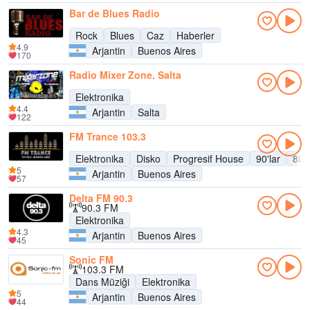
Bar de Blues Radio
Rock
Blues
Caz
Haberler
4.9
Arjantin
Buenos Aires
170
Radio Mixer Zone, Salta
Elektronika
4.4
Arjantin
Salta
122
FM Trance 103.3
Elektronika
Disko
Progresif House
90'lar
80'l
5
Arjantin
Buenos Aires
57
Delta FM 90.3
90.3 FM
Elektronika
4.3
Arjantin
Buenos Aires
45
Sonic FM
103.3 FM
Dans Müziği
Elektronika
5
Arjantin
Buenos Aires
44