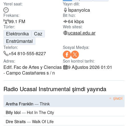
Yerel saat:
Yayın dili:
İspanyolca
Frekans:
Bit hızı:
99.1 FM
64 kbps
Türler:
Web sitesi:
ucasal.edu.ar
Elektronika
Caz
Enstrümantal
Telefon:
Sosyal Medya:
+54 810-555-8227
Adres:
Son kontrol tarihi:
Edif. Fac de Artes y Ciencias
9 Ağustos 2026 01:01
- Campo Castañares s / n
Radio Ucasal Instrumental şimdi yayında
ŞIMDI
Aretha Franklin
—
Think
Billy Idol
—
Hot In The City
Dire Straits
—
Walk Of Life