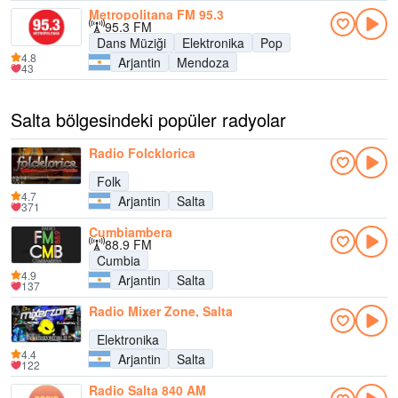
Metropolitana FM 95.3
95.3 FM
Dans Müziği
Elektronika
Pop
4.8
Arjantin
Mendoza
43
Salta bölgesindeki popüler radyolar
Radio Folcklorica
Folk
4.7
Arjantin
Salta
371
Cumbiambera
88.9 FM
Cumbia
4.9
Arjantin
Salta
137
Radio Mixer Zone, Salta
Elektronika
4.4
Arjantin
Salta
122
Radio Salta 840 AM