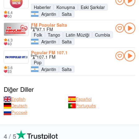
Haberler
Konuşma
Eski Şarkılar
4.4
Arjantin
Salta
60
FM Popular Salta
97.1 FM
Folk
Tango
Latin Müziği
Cumbia
4.3
Arjantin
Salta
40
Popular FM 107.1
107.1 FM
Pop
3.6
Arjantin
Salta
33
Diğer Diller
English
Español
Deutsch
Português
Русский
4 / 5