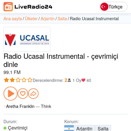
Türkçe
Ana sayfa
Ülkeler
Arjantin
Salta
Radio Ucasal Instrumental
Radio Ucasal Instrumental - çevrimiçi
dinle
99.1 FM
2
Derecelendirme
:
1 Oy
40
Aretha Franklin
—
Think
Durum:
Konum:
Çevrimiçi
Arjantin
Salta