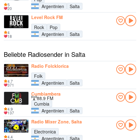
5
Argentinien
Salta
20
Level Rock FM
Rock
Pop
4
Argentinien
Salta
18
Beliebte Radiosender in Salta
Radio Folcklorica
Folk
4.7
Argentinien
Salta
371
Cumbiambera
88.9 FM
Cumbia
4.9
Argentinien
Salta
137
Radio Mixer Zone, Salta
Electronica
4.4
Argentinien
Salta