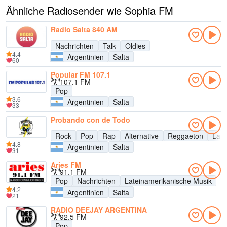
Ähnliche Radiosender wie Sophia FM
Radio Salta 840 AM
Nachrichten
Talk
Oldies
4.4
Argentinien
Salta
60
Popular FM 107.1
107.1 FM
Pop
3.6
Argentinien
Salta
33
Probando con de Todo
Rock
Pop
Rap
Alternative
Reggaeton
Late
4.8
Argentinien
Salta
31
Aries FM
91.1 FM
Pop
Nachrichten
Lateinamerikanische Musik
4.2
Argentinien
Salta
21
RADIO DEEJAY ARGENTINA
92.5 FM
Pop