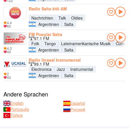
122
Radio Salta 840 AM
Nachrichten
Talk
Oldies
4.4
Argentinien
Salta
60
FM Popular Salta
97.1 FM
Folk
Tango
Lateinamerikanische Musik
Cumbi
4.3
Argentinien
Salta
40
Radio Ucasal Instrumental
99.1 FM
Electronica
Jazz
Instrumental
2
Argentinien
Salta
40
Andere Sprachen
English
Español
Português
Русский
Türkçe