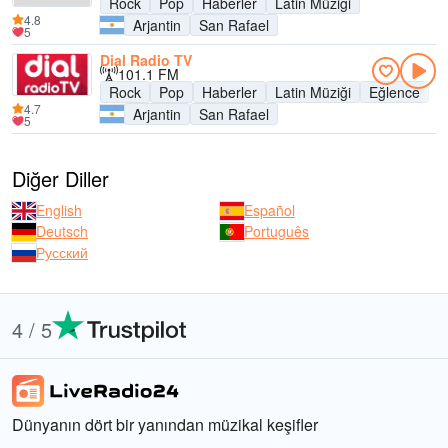
Rock
Pop
Haberler
Latin Müziği
4.8
Arjantin
San Rafael
5
Dial Radio TV
101.1 FM
Rock
Pop
Haberler
Latin Müziği
Eğlence
4.7
Arjantin
San Rafael
5
Diğer Diller
English
Español
Deutsch
Português
Русский
4 / 5
Dünyanın dört bir yanından müzikal keşifler