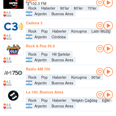
102.3 FM
Rock
Haberler
90'lar
80'ler
70'ler
4.6
Arjantin
Buenos Aires
684
Cadena 3
Rock
Pop
Haberler
Konuşma
Latin Müziği
4.6
Arjantin
Córdoba
400
Rock & Pop 95.9
Rock
Pop
Hit Şarkılar
3.8
Arjantin
Buenos Aires
329
Radio AM 750
Rock
Pop
Haberler
Konuşma
90'lar
4.2
Arjantin
Buenos Aires
250
La 100, Buenos Aires
Rock
Pop
Haberler
Yetişkin Çağdaş
Eğlence
4.6
Arjantin
Buenos Aires
235