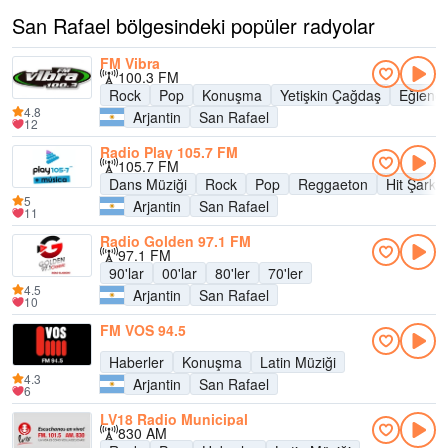
San Rafael bölgesindeki popüler radyolar
FM Vibra
100.3 FM
Rock
Pop
Konuşma
Yetişkin Çağdaş
Eğlenc
4.8
Arjantin
San Rafael
12
Radio Play 105.7 FM
105.7 FM
Dans Müziği
Rock
Pop
Reggaeton
Hit Şarkıl
5
Arjantin
San Rafael
11
Radio Golden 97.1 FM
97.1 FM
90'lar
00'lar
80'ler
70'ler
4.5
Arjantin
San Rafael
10
FM VOS 94.5
Haberler
Konuşma
Latin Müziği
4.3
Arjantin
San Rafael
6
LV18 Radio Municipal
830 AM