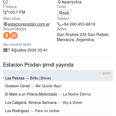
İspanyolca
Frekans:
Türler:
100.7 FM
Rock
Web sitesi:
Telefon:
estacionprodan.com.ar
+54 260 453-6818
Sosyal Medya:
Adres:
San Andres 235 San Rafael,
Mendoza, Argentina
Son kontrol tarihi:
7 Ağustos 2026 03:41
Estacion Prodan şimdi yayında
ŞIMDI
Las Pelotas
—
Brilla (Shine)
Gustavo Cerati
—
Me Quedo Aquí
El Mató a un Policía Motorizado
—
La Noche Eterna
Los Caligaris, Ximena Sarinana
—
Voy a Volver
Los Rodríguez
—
Para no olvidar