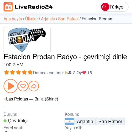
Türkçe
Ana sayfa
Ülkeler
Arjantin
San Rafael
Estacion Prodan
Estacion Prodan Radyo - çevrimiçi dinle
100.7 FM
5
Derecelendirme
:
2 Oy
15
Las Pelotas
—
Brilla (Shine)
Durum:
Konum:
Çevrimiçi
Arjantin
San Rafael
Yerel saat:
Yayın dili: