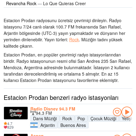
Revancha Rock
—
Lo Que Quieras Creer
Estacion Prodan radyosunu ücretsiz çevrimiçi dinleyin. Radyo
istasyonu 7/24 canlı olarak
100.7 FM frekansında
San Rafael,
Arjantin bölgesinde
(UTC-3)
yayın yapmaktadır ve dünyanın her
yerinden dinlenebilir.
Yayın türleri:
Rock
.
Müziğin tadını
yüksek
kalitede çıkarın
.
Estacion Prodan, en popüler çevrimiçi radyo istasyonlarından
biridir
. Radyo istasyonunun resmi ofisi San Andres 235 San Rafael,
Mendoza, Argentina adresinde bulunmaktadır
. İstasyon 2 kullanıcı
tarafından derecelendirilmiş ve ortalama 5 almıştır. En az 15
kullanıcı Estacion Prodan istasyonunu favorilerine eklemiştir.
Estacion Prodan benzeri radyo istasyonları
Radio Disney 94.3 FM
94.3 FM
Dans Müziği
Rock
Pop
Çocuk Müziği
Yetişk
4.7
Arjantin
Buenos Aires
829
Aspen