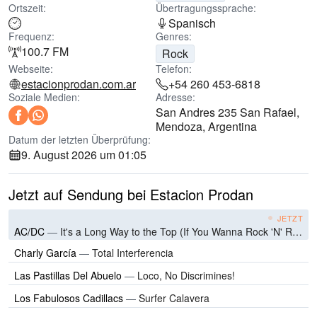
Ortszeit:
Übertragungssprache:
Spanisch
Frequenz:
Genres:
100.7 FM
Rock
Webseite:
Telefon:
estacionprodan.com.ar
+54 260 453-6818
Soziale Medien:
Adresse:
San Andres 235 San Rafael,
Mendoza, Argentina
Datum der letzten Überprüfung:
9. August 2026 um 01:05
Jetzt auf Sendung bei Estacion Prodan
JETZT
AC/DC
—
It's a Long Way to the Top (If You Wanna Rock 'N' Roll)
Charly García
—
Total Interferencia
Las Pastillas Del Abuelo
—
Loco, No Discrimines!
Los Fabulosos Cadillacs
—
Surfer Calavera