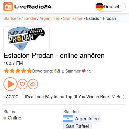
Deutsch
Startseite
Länder
Argentinien
San Rafael
Estacion Prodan
Estacion Prodan - online anhören
100.7 FM
5
Bewertung
:
2 Stimmen
15
AC/DC
—
It's a Long Way to the Top (If You Wanna Rock 'N' Roll)
Status:
Standort:
Online
Argentinien
San Rafael