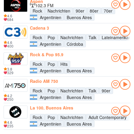
Aspen
102.3 FM
Rock
Nachrichten
90er
80er
70er
4.6
Argentinien
Buenos Aires
684
Cadena 3
Rock
Pop
Nachrichten
Talk
Lateinamerikani
4.6
Argentinien
Córdoba
400
Rock & Pop 95.9
Rock
Pop
Hits
3.8
Argentinien
Buenos Aires
329
Radio AM 750
Rock
Pop
Nachrichten
Talk
90er
4.2
Argentinien
Buenos Aires
250
La 100, Buenos Aires
Rock
Pop
Nachrichten
Adult Contemporary
U
4.6
Argentinien
Buenos Aires
235