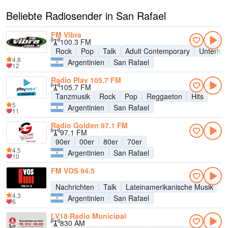
Beliebte Radiosender in San Rafael
FM Vibra
100.3 FM
Rock
Pop
Talk
Adult Contemporary
Unterhal
4.8
Argentinien
San Rafael
12
Radio Play 105.7 FM
105.7 FM
Tanzmusik
Rock
Pop
Reggaeton
Hits
5
Argentinien
San Rafael
11
Radio Golden 97.1 FM
97.1 FM
90er
00er
80er
70er
4.5
Argentinien
San Rafael
10
FM VOS 94.5
Nachrichten
Talk
Lateinamerikanische Musik
4.3
Argentinien
San Rafael
6
LV18 Radio Municipal
830 AM