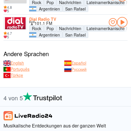
Rock
Pop
Nachrichten
Lateinamerikanische Mu
4.8
Argentinien
San Rafael
5
Dial Radio TV
101.1 FM
Rock
Pop
Nachrichten
Lateinamerikanische Mu
4.7
Argentinien
San Rafael
5
Andere Sprachen
English
Español
Português
Русский
Türkçe
4 von 5
Musikalische Entdeckungen aus der ganzen Welt