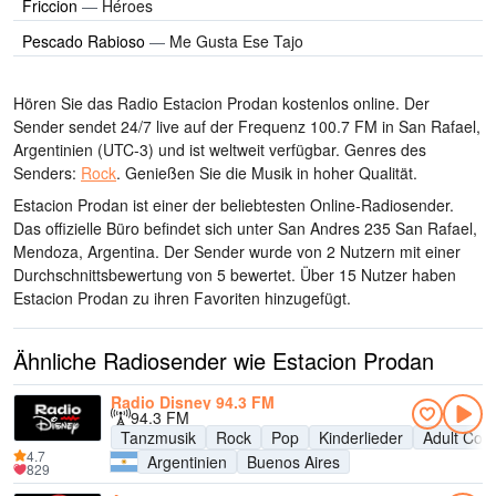
Friccion
—
Héroes
Pescado Rabioso
—
Me Gusta Ese Tajo
Hören Sie das Radio Estacion Prodan kostenlos online. Der
Sender sendet 24/7 live
auf der Frequenz 100.7 FM
in San Rafael,
Argentinien
(UTC-3)
und ist weltweit verfügbar.
Genres des
Senders:
Rock
.
Genießen Sie die Musik
in hoher Qualität
.
Estacion Prodan ist einer der beliebtesten Online-Radiosender
.
Das offizielle Büro befindet sich unter San Andres 235 San Rafael,
Mendoza, Argentina
. Der Sender wurde von 2 Nutzern mit einer
Durchschnittsbewertung von 5 bewertet. Über 15 Nutzer haben
Estacion Prodan zu ihren Favoriten hinzugefügt.
Ähnliche Radiosender wie Estacion Prodan
Radio Disney 94.3 FM
94.3 FM
Tanzmusik
Rock
Pop
Kinderlieder
Adult Con
4.7
Argentinien
Buenos Aires
829