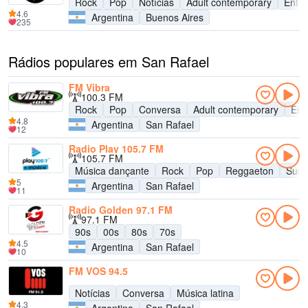
Rock
Pop
Notícias
Adult contemporary
Entre
4.6
Argentina
Buenos Aires
235
Rádios populares em San Rafael
FM Vibra
100.3 FM
Rock
Pop
Conversa
Adult contemporary
Ent
4.8
Argentina
San Rafael
12
Radio Play 105.7 FM
105.7 FM
Música dançante
Rock
Pop
Reggaeton
Suce
5
Argentina
San Rafael
11
Radio Golden 97.1 FM
97.1 FM
90s
00s
80s
70s
4.5
Argentina
San Rafael
10
FM VOS 94.5
Notícias
Conversa
Música latina
4.3