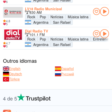
Argentina
San Rafael
6
LV18 Radio Municipal
830 AM
Rock
Pop
Notícias
Música latina
4.8
Argentina
San Rafael
5
Dial Radio TV
101.1 FM
Rock
Pop
Notícias
Música latina
Entretenim
4.7
Argentina
San Rafael
5
Outros idiomas
English
Español
Deutsch
Русский
Türkçe
4 de 5