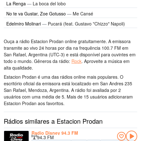
La Renga
—
La boca del lobo
No te va Gustar, Zoe Gotusso
—
Me Cansé
Edelmiro Molinari
—
Pucará (feat. Gustavo "Chizzo" Napoli)
Ouça a rádio Estacion Prodan online gratuitamente. A emissora
transmite ao vivo 24 horas por dia
na frequência 100.7 FM
em
San Rafael, Argentina
(UTC-3)
e está disponível para ouvintes em
todo o mundo.
Gêneros da rádio:
Rock
.
Aproveite a música
em
alta qualidade
.
Estacion Prodan é uma das rádios online mais populares
. O
escritório oficial da emissora está localizado em San Andres 235
San Rafael, Mendoza, Argentina
. A rádio foi avaliada por 2
usuários com uma média de 5. Mais de 15 usuários adicionaram
Estacion Prodan aos favoritos.
Rádios similares a Estacion Prodan
Radio Disney 94.3 FM
94.3 FM