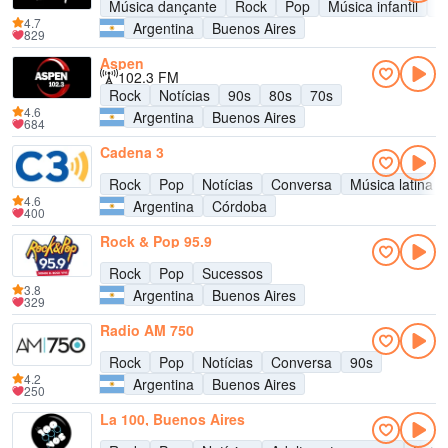
Música dançante
Rock
Pop
Música infantil
A
4.7
Argentina
Buenos Aires
829
Aspen
102.3 FM
Rock
Notícias
90s
80s
70s
4.6
Argentina
Buenos Aires
684
Cadena 3
Rock
Pop
Notícias
Conversa
Música latina
4.6
Argentina
Córdoba
400
Rock & Pop 95.9
Rock
Pop
Sucessos
3.8
Argentina
Buenos Aires
329
Radio AM 750
Rock
Pop
Notícias
Conversa
90s
4.2
Argentina
Buenos Aires
250
La 100, Buenos Aires