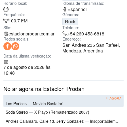
Horário local:
Idioma de transmissão:
Espanhol
Frequência:
Gêneros:
100.7 FM
Rock
Site:
Telefone:
estacionprodan.com.ar
+54 260 453-6818
Redes sociais:
Endereço:
San Andres 235 San Rafael,
Mendoza, Argentina
Data da última verificação:
7 de agosto de 2026 às
12:48
No ar agora na Estacion Prodan
AGORA
Los Pericos
—
Movida Rastafari
Soda Stereo
—
X Playo (Remasterizado 2007)
Andrés Calamaro, Calle 13, Jerry Gonzalez
—
Insoportablemente cruel (feat. Calle 13 & Jerry González)