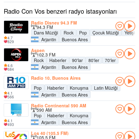
Radio Con Vos benzeri radyo istasyonları
Radio Disney 94.3 FM
94.3 FM
Dans Müziği
Rock
Pop
Çocuk Müziği
Yetişk
4.7
Arjantin
Buenos Aires
829
Aspen
102.3 FM
Rock
Haberler
90'lar
80'ler
70'ler
4.6
Arjantin
Buenos Aires
684
Radio 10, Buenos Aires
Pop
Haberler
Konuşma
Latin Müziği
4.1
Arjantin
Buenos Aires
566
Radio Continental 590 AM
590 AM
Pop
Haberler
Konuşma
4.1
Arjantin
Buenos Aires
493
Los 40 (105.5 FM)
105.5 FM