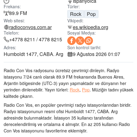
İspanyolca
Frekans:
Türler:
89.9 FM
Rock
Pop
Web sitesi:
Vikipedi:
radioconvos.com.ar
es.wikipedia.org
Telefon:
Sosyal Medya:
+4778 8211 / 4778 8215
Adres:
Son kontrol tarihi:
Humboldt 1477, CABA. Arg
9 Ağustos 2026 01:07
Radio Con Vos radyosunu ücretsiz çevrimiçi dinleyin. Radyo
istasyonu 7/24 canlı olarak
89.9 FM frekansında
Buenos Aires,
Arjantin bölgesinde
(UTC-3)
yayın yapmaktadır ve dünyanın her
yerinden dinlenebilir.
Yayın türleri:
Rock
,
Pop
.
Müziğin tadını
yüksek
kalitede çıkarın
.
Radio Con Vos, en popüler çevrimiçi radyo istasyonlarından biridir
.
Radyo istasyonunun resmi ofisi Humboldt 1477, CABA. Arg
adresinde bulunmaktadır
. İstasyon 35 kullanıcı tarafından
derecelendirilmiş ve ortalama 4 almıştır. En az 205 kullanıcı Radio
Con Vos istasyonunu favorilerine eklemiştir.