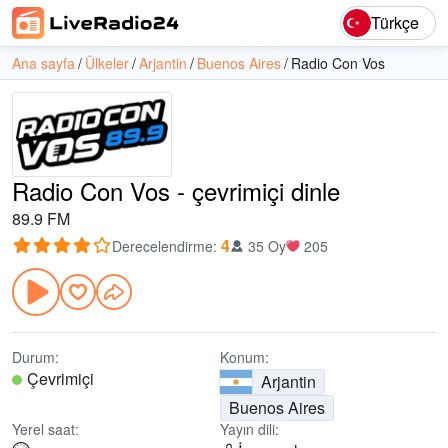
Türkçe
Ana sayfa
Ülkeler
Arjantin
Buenos Aires
Radio Con Vos
Radio Con Vos - çevrimiçi dinle
89.9 FM
4
Derecelendirme
:
35 Oy
205
Durum:
Konum:
Çevrimiçi
Arjantin
Buenos Aires
Yerel saat:
Yayın dili: