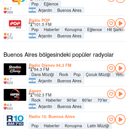
Pop
Eğlence
4.7
Arjantin
Buenos Aires
389
Radio POP
101.5 FM
Pop
Haberler
Konuşma
Eğlence
Hit Şarkılar
4.2
Arjantin
Buenos Aires
370
Buenos Aires bölgesindeki popüler radyolar
Radio Disney 94.3 FM
94.3 FM
Dans Müziği
Rock
Pop
Çocuk Müziği
Yetişk
4.7
Arjantin
Buenos Aires
829
Aspen
102.3 FM
Rock
Haberler
90'lar
80'ler
70'ler
4.6
Arjantin
Buenos Aires
684
Radio 10, Buenos Aires
Pop
Haberler
Konuşma
Latin Müziği