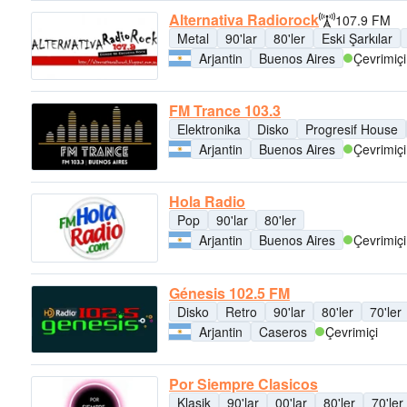
Alternativa Radiorock
107.9 FM
Metal
90'lar
80'ler
Eski Şarkılar
Arjantin
Buenos Aires
Çevrimiçi
FM Trance 103.3
Elektronika
Disko
Progresif House
Arjantin
Buenos Aires
Çevrimiçi
Hola Radio
Pop
90'lar
80'ler
Arjantin
Buenos Aires
Çevrimiçi
Génesis 102.5 FM
Disko
Retro
90'lar
80'ler
70'ler
Arjantin
Caseros
Çevrimiçi
Por Siempre Clasicos
Klasik
90'lar
00'lar
80'ler
70'ler