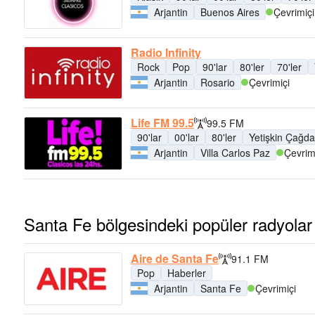
Arjantin
Buenos Aires
Çevrimiçi
Radio Infinity
Rock
Pop
90'lar
80'ler
70'ler
Arjantin
Rosario
Çevrimiçi
Life FM 99.5
99.5 FM
90'lar
00'lar
80'ler
Yetişkin Çağd
Arjantin
Villa Carlos Paz
Çevrim
Santa Fe bölgesindeki popüler radyolar
Aire de Santa Fe
91.1 FM
Pop
Haberler
Arjantin
Santa Fe
Çevrimiçi