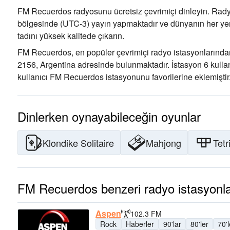
FM Recuerdos radyosunu ücretsiz çevrimiçi dinleyin. Rady
bölgesinde
(UTC-3)
yayın yapmaktadır ve dünyanın her yeri
tadını
yüksek kalitede çıkarın
.
FM Recuerdos, en popüler çevrimiçi radyo istasyonlarından
2156, Argentina adresinde bulunmaktadır
. İstasyon 6 kulla
kullanıcı FM Recuerdos istasyonunu favorilerine eklemiştir
Dinlerken oynayabileceğin oyunlar
Klondike Solitaire
Mahjong
Tetr
FM Recuerdos benzeri radyo istasyonla
Aspen
102.3 FM
Rock
Haberler
90'lar
80'ler
70'l