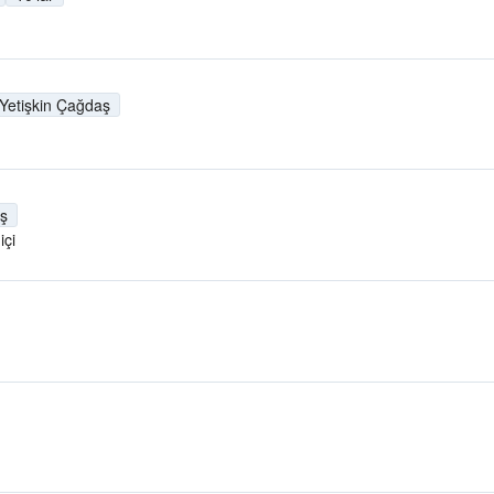
Yetişkin Çağdaş
aş
içi