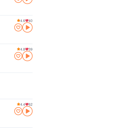
4.6
40
4.8
39
4.4
62