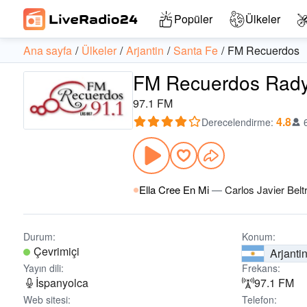
Popüler
Ülkeler
Ana sayfa
Ülkeler
Arjantin
Santa Fe
FM Recuerdos
FM Recuerdos Radyo 
97.1 FM
4.8
Derecelendirme
:
Ella Cree En Mi
—
Carlos Javier Belt
Durum:
Konum:
Çevrimiçi
Arjanti
Yayın dili:
Frekans:
İspanyolca
97.1 FM
Web sitesi:
Telefon: