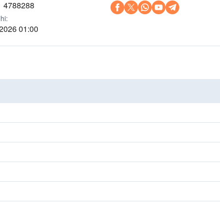
1 4788288
hi:
 2026 01:00