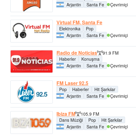
Arjantin
Santa Fe
Çevrimiçi
Virtual FM, Santa Fe
Elektronika
Pop
Arjantin
Santa Fe
Çevrimiçi
Radio de Noticias
91.9 FM
Haberler
Konuşma
Arjantin
Santa Fe
Çevrimiçi
FM Laser 92.5
Pop
Haberler
Hit Şarkılar
Arjantin
Santa Fe
Çevrimiçi
Ibiza FM
105.9 FM
Dans Müziği
Pop
Hit Şarkılar
Arjantin
Santa Fe
Çevrimiçi