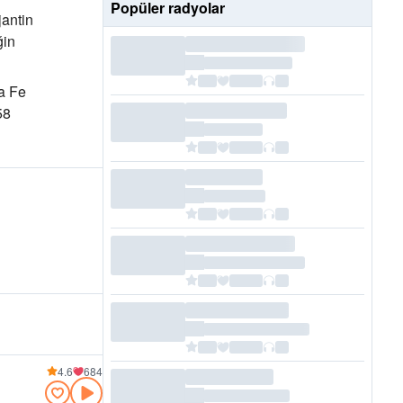
Popüler radyolar
jantin
in
ta Fe
58
4.6
684