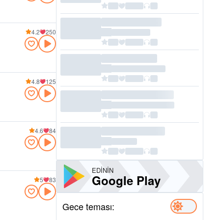
4.2
250
4.8
125
4.6
84
EDININ
Google Play
5
83
Gece teması: