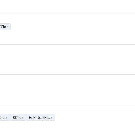
0'lar
0'lar
80'ler
Eski Şarkılar