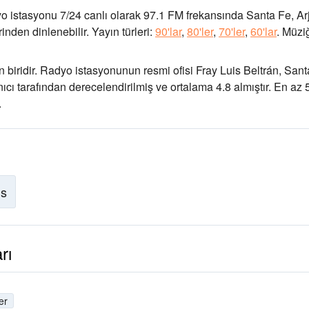
o istasyonu 7/24 canlı olarak
97.1 FM frekansında
Santa Fe, Ar
nden dinlenebilir.
Yayın türleri:
90'lar
,
80'ler
,
70'ler
,
60'lar
.
Müziğ
 biridir
. Radyo istasyonunun resmi ofisi Fray Luis Beltrán, San
nıcı tarafından derecelendirilmiş ve ortalama 4.8 almıştır. En az 
.
is
rı
er