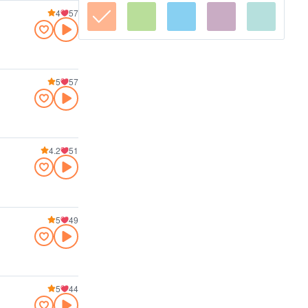
4
57
5
57
4.2
51
5
49
5
44