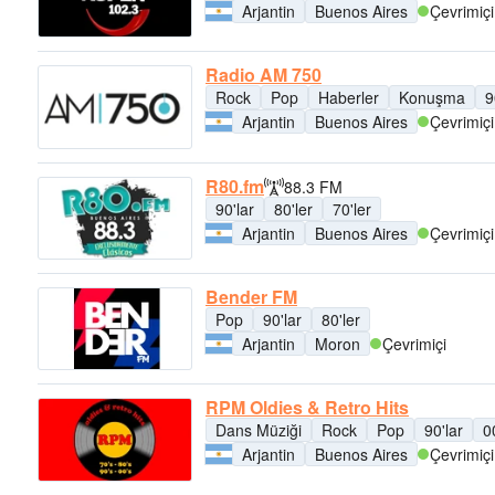
Arjantin
Buenos Aires
Çevrimiçi
Radio AM 750
Rock
Pop
Haberler
Konuşma
9
Arjantin
Buenos Aires
Çevrimiçi
R80.fm
88.3 FM
90'lar
80'ler
70'ler
Arjantin
Buenos Aires
Çevrimiçi
Bender FM
Pop
90'lar
80'ler
Arjantin
Moron
Çevrimiçi
RPM Oldies & Retro Hits
Dans Müziği
Rock
Pop
90'lar
0
Arjantin
Buenos Aires
Çevrimiçi