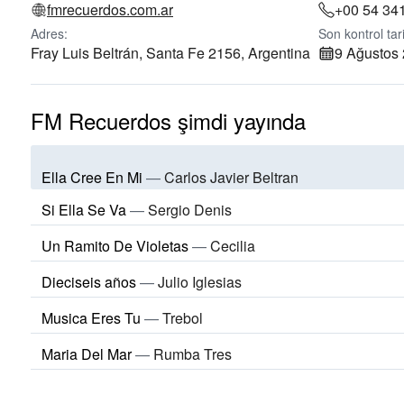
fmrecuerdos.com.ar
+00 54 34
Adres:
Son kontrol tari
Fray Luis Beltrán, Santa Fe 2156, Argentina
9 Ağustos
FM Recuerdos şimdi yayında
Ella Cree En Mi
—
Carlos Javier Beltran
Si Ella Se Va
—
Sergio Denis
Un Ramito De Violetas
—
Cecilia
Dieciseis años
—
Julio Iglesias
Musica Eres Tu
—
Trebol
Maria Del Mar
—
Rumba Tres