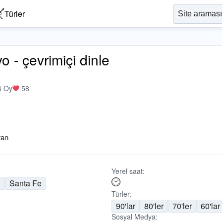
Türler
- çevrimiçi dinle
6 Oy
58
ran
Yerel saat:
n
Santa Fe
Türler:
90'lar
80'ler
70'ler
60'lar
Sosyal Medya: