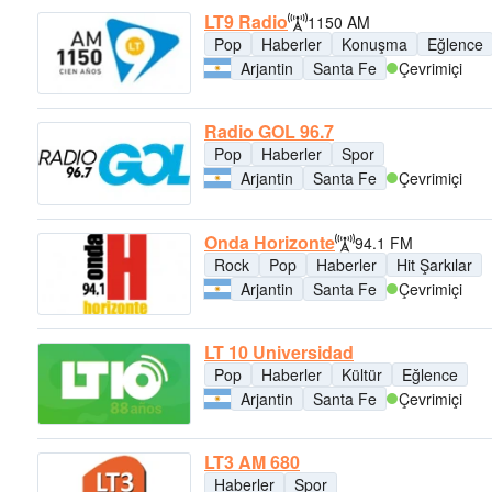
LT9 Radio
1150 AM
Pop
Haberler
Konuşma
Eğlence
Arjantin
Santa Fe
Çevrimiçi
Radio GOL 96.7
Pop
Haberler
Spor
Arjantin
Santa Fe
Çevrimiçi
Onda Horizonte
94.1 FM
Rock
Pop
Haberler
Hit Şarkılar
Arjantin
Santa Fe
Çevrimiçi
LT 10 Universidad
Pop
Haberler
Kültür
Eğlence
Arjantin
Santa Fe
Çevrimiçi
LT3 AM 680
Haberler
Spor