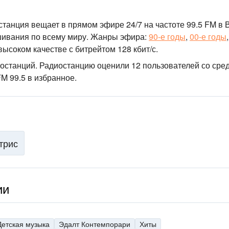
останция вещает в прямом эфире 24/7
на частоте 99.5 FM
в 
ивания по всему миру.
Жанры эфира:
90-е годы
,
00-е годы
высоком качестве
с битрейтом 128 кбит/с.
иостанций
. Радиостанцию оценили 12 пользователей со сре
FM 99.5 в избранное.
трис
ии
Детская музыка
Эдалт Контемпорари
Хиты