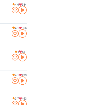
4.6
684
4.1
566
4
521
4.1
493
3.7
453