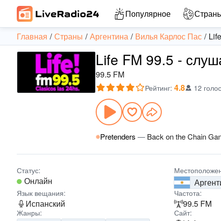
Популярное
Стран
Главная
Страны
Аргентина
Вилья Карлос Пас
Lif
Life FM 99.5 - слу
99.5 FM
4.8
Рейтинг
:
12 голо
Pretenders
—
Back on the Chain Ga
Статус:
Местоположен
Онлайн
Аргент
Язык вещания:
Частота:
Испанский
99.5 FM
Жанры:
Сайт: