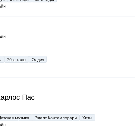
айн
айн
ы
70-е годы
Олдиз
Карлос Пас
Детская музыка
Эдалт Контемпорари
Хиты
айн