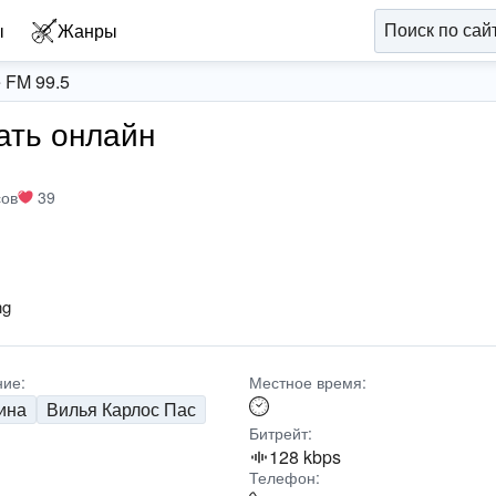
ы
Жанры
e FM 99.5
шать онлайн
сов
39
ng
ие:
Местное время:
ина
Вилья Карлос Пас
Битрейт:
128 kbps
Телефон: