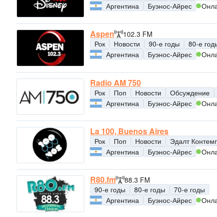
Аргентина
Буэнос-Айрес
Онл
Aspen
102.3 FM
Рок
Новости
90-е годы
80-е год
Аргентина
Буэнос-Айрес
Онл
Radio AM 750
Рок
Поп
Новости
Обсуждение
Аргентина
Буэнос-Айрес
Онл
La 100, Buenos Aires
Рок
Поп
Новости
Эдалт Контем
Аргентина
Буэнос-Айрес
Онл
R80.fm
88.3 FM
90-е годы
80-е годы
70-е годы
Аргентина
Буэнос-Айрес
Онл