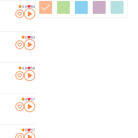
4.6
84
5
83
4.8
58
4
57
5
57