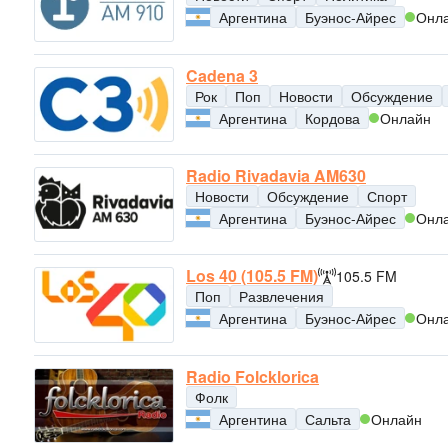
Аргентина
Буэнос-Айрес
Онл
Cadena 3
Рок
Поп
Новости
Обсуждение
Аргентина
Кордова
Онлайн
Radio Rivadavia AM630
Новости
Обсуждение
Спорт
Аргентина
Буэнос-Айрес
Онл
Los 40 (105.5 FM)
105.5 FM
Поп
Развлечения
Аргентина
Буэнос-Айрес
Онл
Radio Folcklorica
Фолк
Аргентина
Сальта
Онлайн