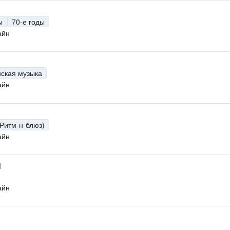
ы
70-е годы
айн
нская музыка
айн
(Ритм-н-блюз)
айн
M
айн