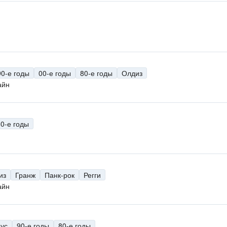
90-е годы
00-е годы
80-е годы
Олдиз
айн
60-е годы
из
Гранж
Панк-рок
Регги
айн
аус
90-е годы
80-е годы