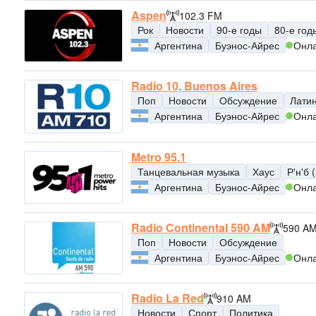
Aspen
102.3 FM
Рок
Новости
90-е годы
80-е год
Аргентина
Буэнос-Айрес
Онл
Radio 10, Buenos Aires
Поп
Новости
Обсуждение
Лати
Аргентина
Буэнос-Айрес
Онл
Metro 95.1
Танцевальная музыка
Хаус
Р'н'б 
Аргентина
Буэнос-Айрес
Онл
Radio Continental 590 AM
590 A
Поп
Новости
Обсуждение
Аргентина
Буэнос-Айрес
Онл
Radio La Red
910 AM
Новости
Спорт
Политика