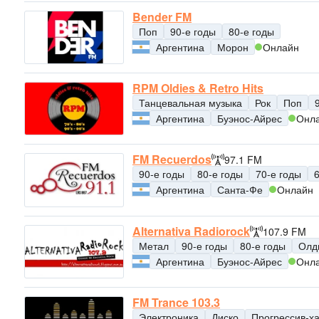
Bender FM
Поп
90-е годы
80-е годы
Аргентина
Морон
Онлайн
RPM Oldies & Retro Hits
Танцевальная музыка
Рок
Поп
Аргентина
Буэнос-Айрес
Онл
FM Recuerdos
97.1 FM
90-е годы
80-е годы
70-е годы
Аргентина
Санта-Фе
Онлайн
Alternativa Radiorock
107.9 FM
Метал
90-е годы
80-е годы
Олд
Аргентина
Буэнос-Айрес
Онл
FM Trance 103.3
Электроника
Диско
Прогрессив-х