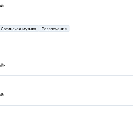
айн
Латинская музыка
Развлечения
айн
айн