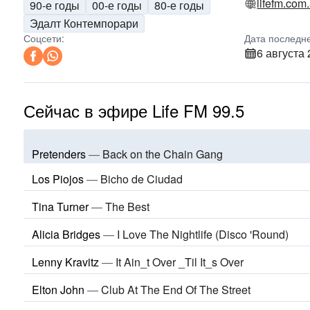
lifefm.com.
90-е годы
00-е годы
80-е годы
Эдалт Контемпорари
Соцсети:
Дата последн
6 августа 
Сейчас в эфире Life FM 99.5
Pretenders
—
Back on the Chain Gang
Los Piojos
—
Bicho de Ciudad
Tina Turner
—
The Best
Alicia Bridges
—
I Love The Nightlife (Disco 'Round)
Lenny Kravitz
—
It Ain_t Over _Til It_s Over
Elton John
—
Club At The End Of The Street