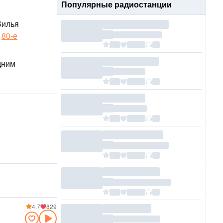
Популярные радиостанции
Вилья
,
80-е
дним
4.7
829