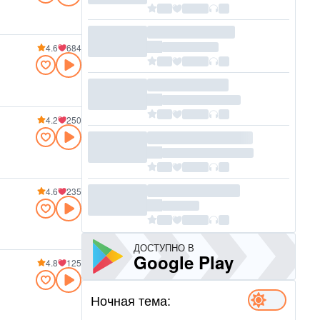
4.6
684
4.2
250
4.6
235
ДОСТУПНО В
Google Play
4.8
125
Ночная тема: