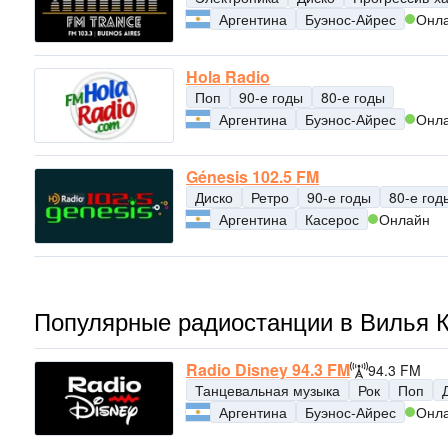
Аргентина
Буэнос-Айрес
Онл
Hola Radio
Поп
90-е годы
80-е годы
Аргентина
Буэнос-Айрес
Онл
Génesis 102.5 FM
Диско
Ретро
90-е годы
80-е год
Аргентина
Касерос
Онлайн
Популярные радиостанции в Вилья 
Radio Disney 94.3 FM
94.3 FM
Танцевальная музыка
Рок
Поп
Аргентина
Буэнос-Айрес
Онл