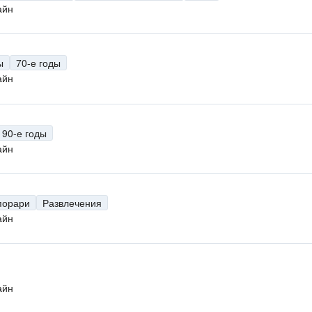
айн
ы
70-е годы
айн
90-е годы
айн
порари
Развлечения
айн
айн