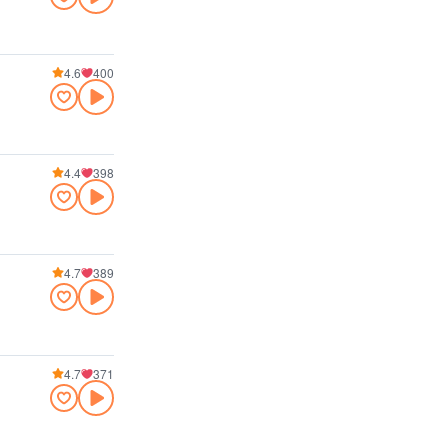
4.6
400
4.4
398
4.7
389
4.7
371