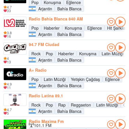
Pop
Konuşma
Eğlence
4.7
Arjantin
Bahía Blanca
33
Radio Bahía Blanca 840 AM
Pop
Haberler
Konuşma
Eğlence
Hit Şarkılar
3.8
Arjantin
Bahía Blanca
16
94.7 FM Ciudad
Rock
Pop
Haberler
Konuşma
Latin Müziği
4
Arjantin
Bahía Blanca
13
A+ Radio
Pop
Latin Müziği
Yetişkin Çağdaş
Eğlence
4.9
Arjantin
Bahía Blanca
11
Radio Latina 89.1
Rock
Pop
Rap
Reggaeton
Latin Müziği
Cu
4.7
Arjantin
Bahía Blanca
5
Radio Maxima Fm
101.1 FM