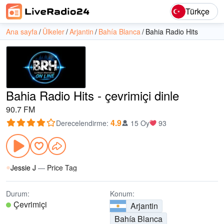
Türkçe
Ana sayfa
Ülkeler
Arjantin
Bahía Blanca
Bahia Radio Hits
Bahia Radio Hits - çevrimiçi dinle
90.7 FM
4.9
Derecelendirme
:
15 Oy
93
Jessie J
—
Price Tag
Durum:
Konum:
Çevrimiçi
Arjantin
Bahía Blanca