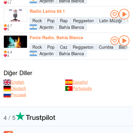
Arjantin
Bahía Blanca
11
Radio Latina 89.1
Rock
Pop
Rap
Reggaeton
Latin Müziği
Cu
4.7
Arjantin
Bahía Blanca
5
Fenix Radio, Bahía Blanca
Rock
Pop
Caz
Reggaeton
Cumbia
Bachat
4.4
Arjantin
Bahía Blanca
4
Diğer Diller
English
Español
Deutsch
Português
Русский
4 / 5