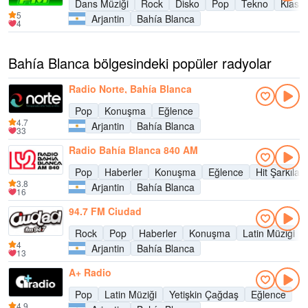
Dans Müziği
Rock
Disko
Pop
Tekno
Klasik
5
Arjantin
Bahía Blanca
4
Bahía Blanca bölgesindeki popüler radyolar
Radio Norte, Bahía Blanca
Pop
Konuşma
Eğlence
4.7
Arjantin
Bahía Blanca
33
Radio Bahía Blanca 840 AM
Pop
Haberler
Konuşma
Eğlence
Hit Şarkılar
3.8
Arjantin
Bahía Blanca
16
94.7 FM Ciudad
Rock
Pop
Haberler
Konuşma
Latin Müziği
4
Arjantin
Bahía Blanca
13
A+ Radio
Pop
Latin Müziği
Yetişkin Çağdaş
Eğlence
4.9