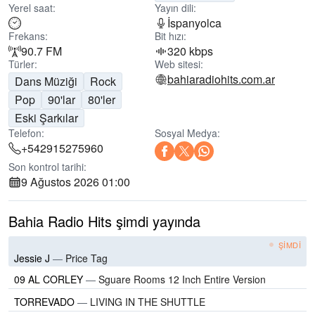
Yerel saat:
Yayın dili:
İspanyolca
Frekans:
Bit hızı:
90.7 FM
320 kbps
Türler:
Web sitesi:
bahiaradiohits.com.ar
Dans Müziği
Rock
Pop
90'lar
80'ler
Eski Şarkılar
Telefon:
Sosyal Medya:
+542915275960
Son kontrol tarihi:
9 Ağustos 2026 01:00
Bahia Radio Hits şimdi yayında
ŞIMDI
Jessie J
—
Price Tag
09 AL CORLEY
—
Sguare Rooms 12 Inch Entire Version
TORREVADO
—
LIVING IN THE SHUTTLE