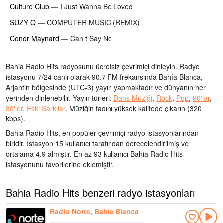
Culture Club
—
I Just Wanna Be Loved
SUZY Q
—
COMPUTER MUSIC (REMIX)
Conor Maynard
—
Can t Say No
Bahia Radio Hits radyosunu ücretsiz çevrimiçi dinleyin. Radyo
istasyonu 7/24 canlı olarak
90.7 FM frekansında
Bahía Blanca,
Arjantin bölgesinde
(UTC-3)
yayın yapmaktadır ve dünyanın her
yerinden dinlenebilir.
Yayın türleri:
Dans Müziği
,
Rock
,
Pop
,
90'lar
,
80'ler
,
Eski Şarkılar
.
Müziğin tadını
yüksek kalitede çıkarın
(320
kbps).
Bahia Radio Hits, en popüler çevrimiçi radyo istasyonlarından
biridir
. İstasyon 15 kullanıcı tarafından derecelendirilmiş ve
ortalama 4.9 almıştır. En az 93 kullanıcı Bahia Radio Hits
istasyonunu favorilerine eklemiştir.
Bahia Radio Hits benzeri radyo istasyonları
Radio Norte, Bahía Blanca