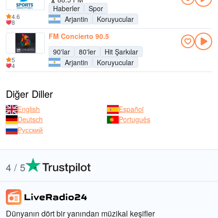
Haberler
Spor
4.6
Arjantin
Koruyucular
8
FM Concierto 90.5
90'lar
80'ler
Hit Şarkılar
5
Arjantin
Koruyucular
4
Diğer Diller
English
Español
Deutsch
Português
Русский
4 / 5
Dünyanın dört bir yanından müzikal keşifler