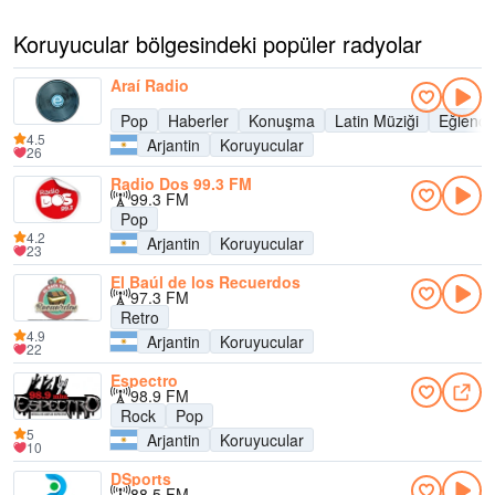
Koruyucular bölgesindeki popüler radyolar
Araí Radio
Pop
Haberler
Konuşma
Latin Müziği
Eğlence
4.5
Arjantin
Koruyucular
26
Radio Dos 99.3 FM
99.3 FM
Pop
4.2
Arjantin
Koruyucular
23
El Baúl de los Recuerdos
97.3 FM
Retro
4.9
Arjantin
Koruyucular
22
Espectro
98.9 FM
Rock
Pop
5
Arjantin
Koruyucular
10
DSports
88.5 FM