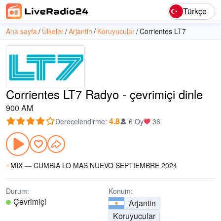
Türkçe
Ana sayfa
Ülkeler
Arjantin
Koruyucular
Corrientes LT7
Corrientes LT7 Radyo - çevrimiçi dinle
900 AM
4.8
Derecelendirme
:
6 Oy
36
MIX
—
CUMBIA LO MAS NUEVO SEPTIEMBRE 2024
Durum:
Konum:
Çevrimiçi
Arjantin
Koruyucular