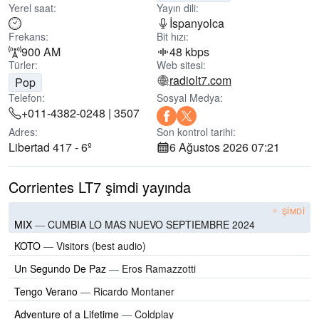
Yerel saat:
Yayın dili:
İspanyolca
Frekans:
Bit hızı:
900 AM
48 kbps
Türler:
Web sitesi:
radiolt7.com
Pop
Telefon:
Sosyal Medya:
+011-4382-0248 | 3507
Adres:
Son kontrol tarihi:
Libertad 417 - 6º
6 Ağustos 2026 07:21
Corrientes LT7 şimdi yayında
ŞIMDI
MIX
—
CUMBIA LO MAS NUEVO SEPTIEMBRE 2024
KOTO
—
Visitors (best audio)
Un Segundo De Paz
—
Eros Ramazzotti
Tengo Verano
—
Ricardo Montaner
Adventure of a Lifetime
—
Coldplay