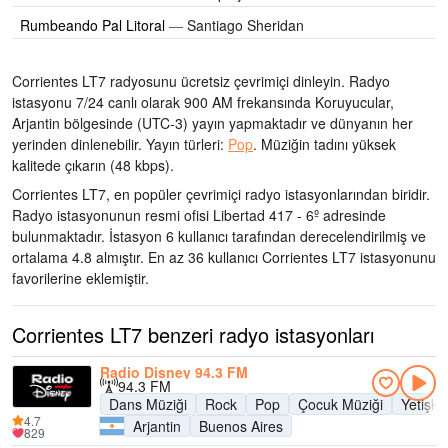
Rumbeando Pal Litoral
—
Santiago Sheridan
Corrientes LT7 radyosunu ücretsiz çevrimiçi dinleyin. Radyo
istasyonu 7/24 canlı olarak
900 AM frekansında
Koruyucular,
Arjantin bölgesinde
(UTC-3)
yayın yapmaktadır ve dünyanın her
yerinden dinlenebilir.
Yayın türleri:
Pop
.
Müziğin tadını
yüksek
kalitede çıkarın
(48 kbps).
Corrientes LT7, en popüler çevrimiçi radyo istasyonlarından biridir
.
Radyo istasyonunun resmi ofisi Libertad 417 - 6º adresinde
bulunmaktadır
. İstasyon 6 kullanıcı tarafından derecelendirilmiş ve
ortalama 4.8 almıştır. En az 36 kullanıcı Corrientes LT7 istasyonunu
favorilerine eklemiştir.
Corrientes LT7 benzeri radyo istasyonları
Radio Disney 94.3 FM
94.3 FM
Dans Müziği
Rock
Pop
Çocuk Müziği
Yetişk
4.7
Arjantin
Buenos Aires
829