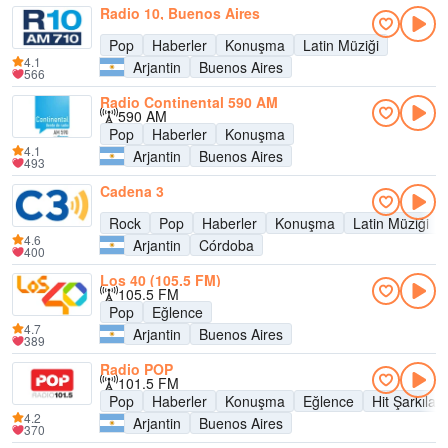
Radio 10, Buenos Aires
Pop
Haberler
Konuşma
Latin Müziği
4.1
Arjantin
Buenos Aires
566
Radio Continental 590 AM
590 AM
Pop
Haberler
Konuşma
4.1
Arjantin
Buenos Aires
493
Cadena 3
Rock
Pop
Haberler
Konuşma
Latin Müziği
4.6
Arjantin
Córdoba
400
Los 40 (105.5 FM)
105.5 FM
Pop
Eğlence
4.7
Arjantin
Buenos Aires
389
Radio POP
101.5 FM
Pop
Haberler
Konuşma
Eğlence
Hit Şarkılar
4.2
Arjantin
Buenos Aires
370