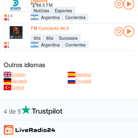
DSports
88.5 FM
Notícias
Esportes
4.6
Argentina
Corrientes
8
FM Concierto 90.5
90s
80s
Sucessos
5
Argentina
Corrientes
4
Outros idiomas
English
Español
Deutsch
Русский
Türkçe
4 de 5