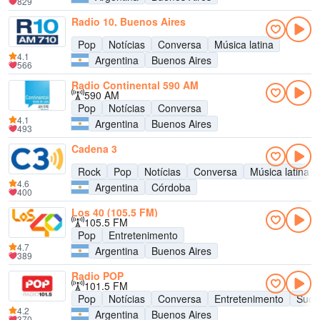
829
Radio 10, Buenos Aires
Pop
Notícias
Conversa
Música latina
4.1
Argentina
Buenos Aires
566
Radio Continental 590 AM
590 AM
Pop
Notícias
Conversa
4.1
Argentina
Buenos Aires
493
Cadena 3
Rock
Pop
Notícias
Conversa
Música latina
4.6
Argentina
Córdoba
400
Los 40 (105.5 FM)
105.5 FM
Pop
Entretenimento
4.7
Argentina
Buenos Aires
389
Radio POP
101.5 FM
Pop
Notícias
Conversa
Entretenimento
Suce
4.2
Argentina
Buenos Aires
370