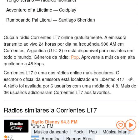
Adventure of a Lifetime
—
Coldplay
Rumbeando Pal Litoral
—
Santiago Sheridan
Ouça a rádio Corrientes LT7 online gratuitamente. A emissora
transmite ao vivo 24 horas por dia
na frequência 900 AM
em
Corrientes, Argentina
(UTC-3)
e está disponível para ouvintes em
todo o mundo.
Gêneros da rádio:
Pop
.
Aproveite a música
em alta
qualidade
a 48 kbps.
Corrientes LT7 é uma das rádios online mais populares
. O
escritório oficial da emissora está localizado em Libertad 417 - 6º
.
A rádio foi avaliada por 6 usuários com uma média de 4.8. Mais de
36 usuários adicionaram Corrientes LT7 aos favoritos.
Rádios similares a Corrientes LT7
Radio Disney 94.3 FM
94.3 FM
Música dançante
Rock
Pop
Música infantil
A
4.7
Argentina
Buenos Aires