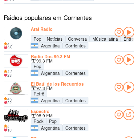
Rádios populares em Corrientes
Araí Radio
Pop
Notícias
Conversa
Música latina
Entret
4.5
Argentina
Corrientes
26
Radio Dos 99.3 FM
99.3 FM
Pop
4.2
Argentina
Corrientes
23
El Baúl de los Recuerdos
97.3 FM
Retrô
4.9
Argentina
Corrientes
22
Espectro
98.9 FM
Rock
Pop
5
Argentina
Corrientes
10