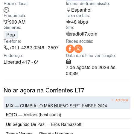
Horário local:
Idioma de transmissão:
Espanhol
Frequência:
Taxa de bits:
900 AM
48 kbps
Gêneros:
Site:
radiolt7.com
Pop
Telefone:
Redes sociais:
+011-4382-0248 | 3507
Endereço:
Data da última verificação:
Libertad 417 - 6º
7 de agosto de 2026 às
03:39
No ar agora na Corrientes LT7
AGORA
MIX
—
CUMBIA LO MAS NUEVO SEPTIEMBRE 2024
KOTO
—
Visitors (best audio)
Un Segundo De Paz
—
Eros Ramazzotti
Tengo Verano
—
Ricardo Montaner