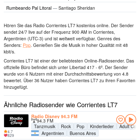
Rumbeando Pal Litoral
—
Santiago Sheridan
Hören Sie das Radio Corrientes LT7 kostenlos online. Der Sender
sendet 24/7 live
auf der Frequenz 900 AM
in Corrientes,
Argentinien
(UTC-3)
und ist weltweit verfügbar.
Genres des
Senders:
Pop
.
Genießen Sie die Musik
in hoher Qualität
mit 48
kbit/s.
Corrientes LT7 ist einer der beliebtesten Online-Radiosender
. Das
offizielle Büro befindet sich unter Libertad 417 - 6º
. Der Sender
wurde von 6 Nutzern mit einer Durchschnittsbewertung von 4.8
bewertet. Über 36 Nutzer haben Corrientes LT7 zu ihren Favoriten
hinzugefügt.
Ähnliche Radiosender wie Corrientes LT7
Radio Disney 94.3 FM
94.3 FM
Tanzmusik
Rock
Pop
Kinderlieder
Adult Con
4.7
Argentinien
Buenos Aires
829