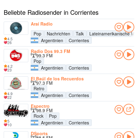
Beliebte Radiosender in Corrientes
Araí Radio
Pop
Nachrichten
Talk
Lateinamerikanische Mu
4.5
Argentinien
Corrientes
26
Radio Dos 99.3 FM
99.3 FM
Pop
4.2
Argentinien
Corrientes
23
El Baúl de los Recuerdos
97.3 FM
Retro
4.9
Argentinien
Corrientes
22
Espectro
98.9 FM
Rock
Pop
5
Argentinien
Corrientes
10
DSports
88.5 FM