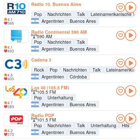
Radio 10, Buenos Aires
Pop
Nachrichten
Talk
Lateinamerikanische Mu
4.1
Argentinien
Buenos Aires
566
Radio Continental 590 AM
590 AM
Pop
Nachrichten
Talk
4.1
Argentinien
Buenos Aires
493
Cadena 3
Rock
Pop
Nachrichten
Talk
Lateinamerikani
4.6
Argentinien
Córdoba
400
Los 40 (105.5 FM)
105.5 FM
Pop
Unterhaltung
4.7
Argentinien
Buenos Aires
389
Radio POP
101.5 FM
Pop
Nachrichten
Talk
Unterhaltung
Hits
4.2
Argentinien
Buenos Aires
370