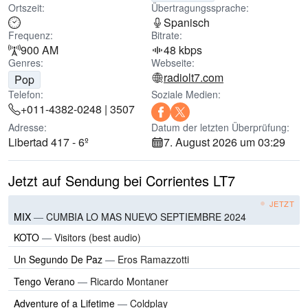
Ortszeit:
Übertragungssprache:
Spanisch
Frequenz:
Bitrate:
900 AM
48 kbps
Genres:
Webseite:
radiolt7.com
Pop
Telefon:
Soziale Medien:
+011-4382-0248 | 3507
Adresse:
Datum der letzten Überprüfung:
Libertad 417 - 6º
7. August 2026 um 03:29
Jetzt auf Sendung bei Corrientes LT7
JETZT
MIX
—
CUMBIA LO MAS NUEVO SEPTIEMBRE 2024
KOTO
—
Visitors (best audio)
Un Segundo De Paz
—
Eros Ramazzotti
Tengo Verano
—
Ricardo Montaner
Adventure of a Lifetime
—
Coldplay