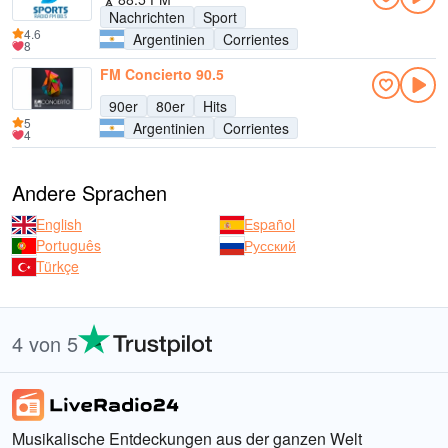
Nachrichten
Sport
4.6
Argentinien
Corrientes
8
FM Concierto 90.5
90er
80er
Hits
5
Argentinien
Corrientes
4
Andere Sprachen
English
Español
Português
Русский
Türkçe
4 von 5
Musikalische Entdeckungen aus der ganzen Welt