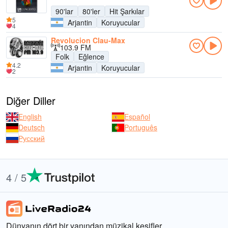
90'lar
80'ler
Hit Şarkılar
5
Arjantin
Koruyucular
4
Revolucion Clau-Max
103.9 FM
Folk
Eğlence
4.2
Arjantin
Koruyucular
2
Diğer Diller
English
Español
Deutsch
Português
Русский
4 / 5
Dünyanın dört bir yanından müzikal keşifler