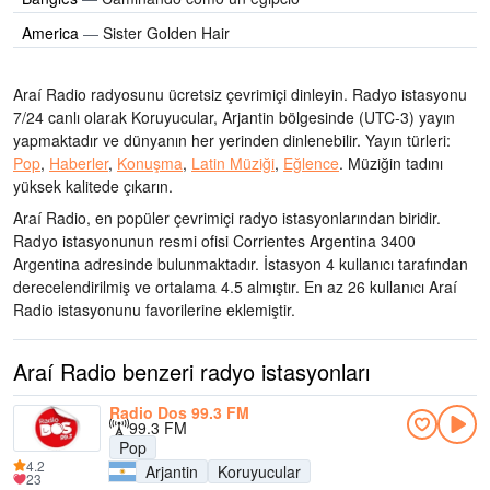
America
—
Sister Golden Hair
Araí Radio radyosunu ücretsiz çevrimiçi dinleyin. Radyo istasyonu
7/24 canlı olarak
Koruyucular, Arjantin bölgesinde
(UTC-3)
yayın
yapmaktadır ve dünyanın her yerinden dinlenebilir.
Yayın türleri:
Pop
,
Haberler
,
Konuşma
,
Latin Müziği
,
Eğlence
.
Müziğin tadını
yüksek kalitede çıkarın
.
Araí Radio, en popüler çevrimiçi radyo istasyonlarından biridir
.
Radyo istasyonunun resmi ofisi Corrientes Argentina 3400
Argentina adresinde bulunmaktadır
. İstasyon 4 kullanıcı tarafından
derecelendirilmiş ve ortalama 4.5 almıştır. En az 26 kullanıcı Araí
Radio istasyonunu favorilerine eklemiştir.
Araí Radio benzeri radyo istasyonları
Radio Dos 99.3 FM
99.3 FM
Pop
4.2
Arjantin
Koruyucular
23