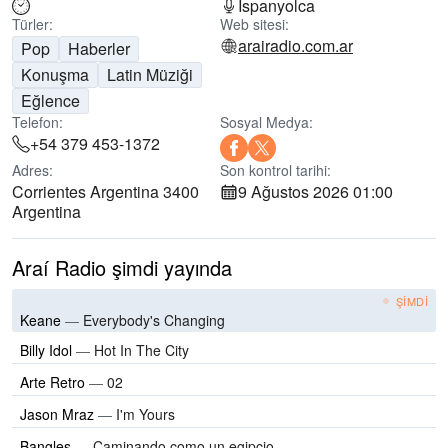
İspanyolca
Türler:
Web sitesi:
arairadio.com.ar
Pop
Haberler
Konuşma
Latin Müziği
Eğlence
Telefon:
Sosyal Medya:
+54 379 453-1372
Adres:
Son kontrol tarihi:
Corrientes Argentina 3400
9 Ağustos 2026 01:00
Argentina
Araí Radio şimdi yayında
ŞIMDI
Keane
—
Everybody's Changing
Billy Idol
—
Hot In The City
Arte Retro
—
02
Jason Mraz
—
I'm Yours
Bangles
—
Caminando como un egipcio