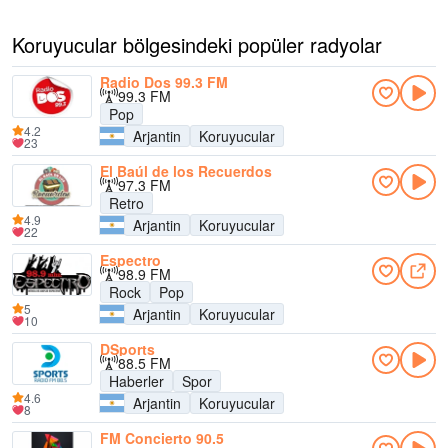
Koruyucular bölgesindeki popüler radyolar
Radio Dos 99.3 FM
99.3 FM
Pop
4.2
Arjantin
Koruyucular
23
El Baúl de los Recuerdos
97.3 FM
Retro
4.9
Arjantin
Koruyucular
22
Espectro
98.9 FM
Rock
Pop
5
Arjantin
Koruyucular
10
DSports
88.5 FM
Haberler
Spor
4.6
Arjantin
Koruyucular
8
FM Concierto 90.5