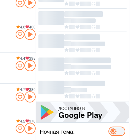
4.6
400
4.4
398
4.7
389
ДОСТУПНО В
Google Play
4.2
370
Ночная тема: