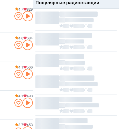
Популярные радиостанции
4.7
829
4.6
684
4.1
566
4.1
493
3.7
453