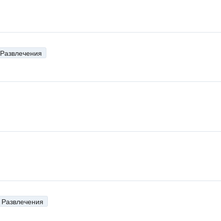
н
Развлечения
н
н
н
Развлечения
н