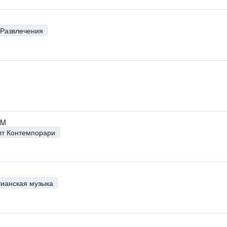
Развлечения
н
н
FM
лт Контемпорари
н
тианская музыка
н