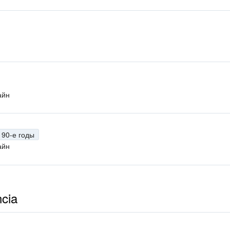
н
айн
90-е годы
айн
cia