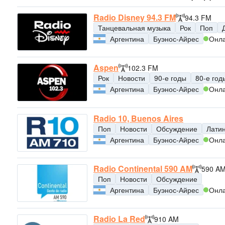
Radio Disney 94.3 FM
94.3 FM
Танцевальная музыка
Рок
Поп
Аргентина
Буэнос-Айрес
Онл
Aspen
102.3 FM
Рок
Новости
90-е годы
80-е год
Аргентина
Буэнос-Айрес
Онл
Radio 10, Buenos Aires
Поп
Новости
Обсуждение
Лати
Аргентина
Буэнос-Айрес
Онл
Radio Continental 590 AM
590 A
Поп
Новости
Обсуждение
Аргентина
Буэнос-Айрес
Онл
Radio La Red
910 AM