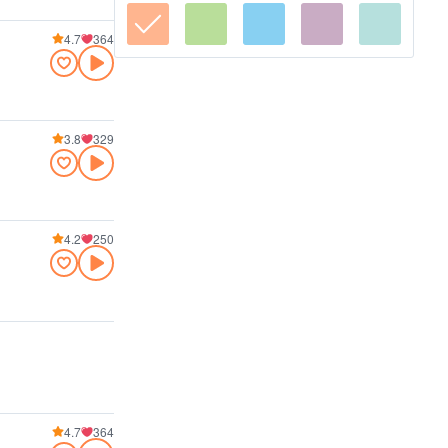
4.7
364
3.8
329
4.2
250
4.7
364