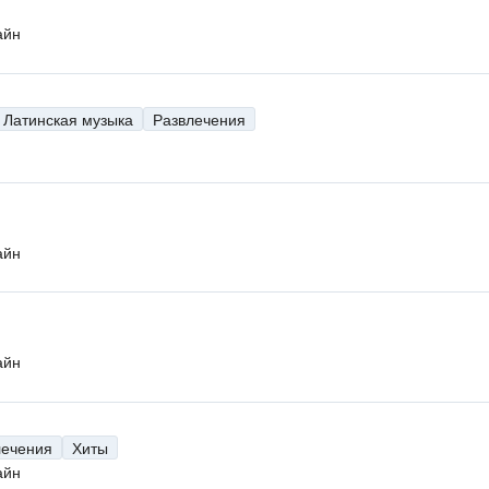
айн
Латинская музыка
Развлечения
айн
айн
лечения
Хиты
айн