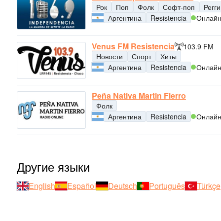
Рок
Поп
Фолк
Софт-поп
Регги
Аргентина
Resistencia
Онлай
Venus FM Resistencia
103.9 FM
Новости
Спорт
Хиты
Аргентина
Resistencia
Онлай
Peña Nativa Martin Fierro
Фолк
Аргентина
Resistencia
Онлай
Другие языки
English
Español
Deutsch
Português
Türkçe