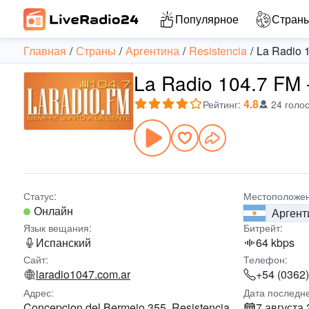
Популярное
Стран
Главная
Страны
Аргентина
Resistencia
La Radio 
La Radio 104.7 FM 
4.8
Рейтинг
:
24 голо
Статус:
Местоположен
Онлайн
Аргент
Язык вещания:
Битрейт:
Испанский
64 kbps
Сайт:
Телефон:
laradio1047.com.ar
+54 (0362
Адрес:
Дата последн
Concepcion del Bermejo 355, Resistencia,
7 августа 