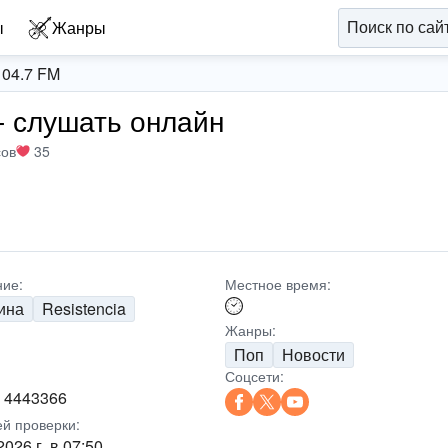
ы
Жанры
104.7 FM
- слушать онлайн
сов
35
ие:
Местное время:
ина
Resistencia
Жанры:
Поп
Новости
Соцсети:
) 4443366
ей проверки:
2026 г. в 07:50