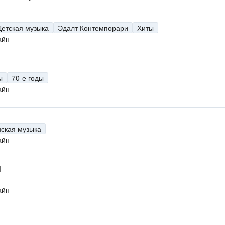
Детская музыка
Эдалт Контемпорари
Хиты
айн
ы
70-е годы
айн
нская музыка
айн
M
айн