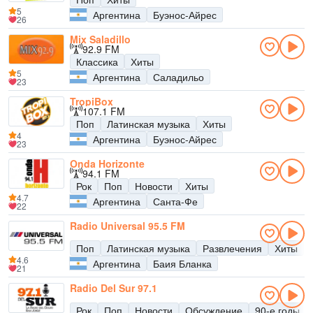
5
Аргентина
Буэнос-Айрес
26
Mix Saladillo
92.9 FM
Классика
Хиты
5
Аргентина
Саладильо
23
TropiBox
107.1 FM
Поп
Латинская музыка
Хиты
4
Аргентина
Буэнос-Айрес
23
Onda Horizonte
94.1 FM
Рок
Поп
Новости
Хиты
4.7
Аргентина
Санта-Фе
22
Radio Universal 95.5 FM
Поп
Латинская музыка
Развлечения
Хиты
4.6
Аргентина
Баия Бланка
21
Radio Del Sur 97.1
Рок
Поп
Новости
Обсуждение
90-е годы