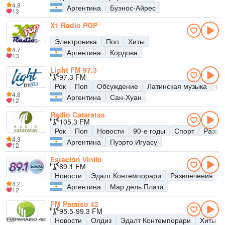
4.8
Аргентина
Буэнос-Айрес
13
X1 Radio POP
Электроника
Поп
Хиты
4.7
Аргентина
Кордова
13
Light FM 97.3
97.3 FM
Рок
Поп
Обсуждение
Латинская музыка
По
4.8
Аргентина
Сан-Хуан
12
Radio Cataratas
105.3 FM
Рок
Поп
Новости
90-е годы
Спорт
Развл
4.3
Аргентина
Пуэрто Игуасу
12
Estación Vinilo
89.1 FM
Новости
Эдалт Контемпорари
Развлечения
4.2
Аргентина
Мар дель Плата
12
FM Paraíso 42
95.5-99.3 FM
Новости
Олдиз
Эдалт Контемпорари
Хиты