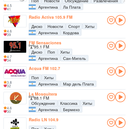
Поп
Новости
Обсуждение
Развлечения
Хи
4.5
Аргентина
Ла Плата
41
Radio Activa 105.9 FM
Диско
Новости
Спорт
Хиты
4.6
Аргентина
Кордова
39
FM Sensaciones
95.1 FM
Диско
Поп
Хиты
4.7
Аргентина
Сан-Мигель
34
Acqua FM 102.7
Поп
Хиты
3.8
Аргентина
Мар дель Плата
32
La Mosquitera
88.1 FM
Обсуждение
Классика
Хиты
4.6
Аргентина
Бермехо
30
Radio LN 104.9
Поп
Хиты