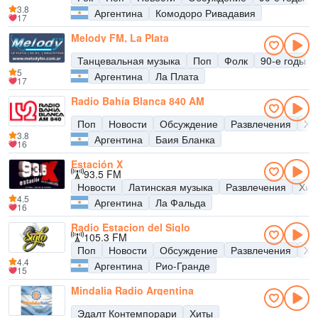
3.8
Аргентина
Комодоро Ривадавия
17
Melody FM, La Plata
Танцевальная музыка
Поп
Фолк
90-е годы
5
Аргентина
Ла Плата
17
Radio Bahía Blanca 840 AM
Поп
Новости
Обсуждение
Развлечения
Хи
3.8
Аргентина
Баия Бланка
16
Estación X
93.5 FM
Новости
Латинская музыка
Развлечения
Хит
4.5
Аргентина
Ла Фальда
16
Radio Estacion del Siglo
105.3 FM
Поп
Новости
Обсуждение
Развлечения
Хи
4.4
Аргентина
Рио-Гранде
15
Mindalia Radio Argentina
Эдалт Контемпорари
Хиты