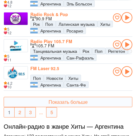
4.8
Аргентина
Эль Больсон
12
Radio Rock & Pop
90.9 FM
Рок
Поп
Латинская музыка
Хиты
5
Аргентина
Росарио
12
Radio Play 105.7 FM
105.7 FM
Танцевальная музыка
Рок
Поп
Реггетон
Хи
5
Аргентина
Сан-Рафаэль
11
FM Laser 92.5
Поп
Новости
Хиты
4.2
Аргентина
Санта-Фе
10
Показать больше
1
2
3
...
5
Онлайн-радио в жанре Хиты — Аргентина
Аргентина: 122 радиостанций в жанре Хиты. На этой странице