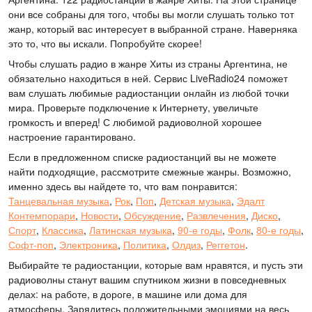
они все собраны для того, чтобы вы могли слушать только тот
жанр, который вас интересует в выбранной стране. Наверняка
это то, что вы искали. Попробуйте скорее!
Чтобы слушать радио в жанре Хиты из страны Аргентина, не
обязательно находиться в ней. Сервис LiveRadio24 поможет
вам слушать любимые радиостанции онлайн из любой точки
мира. Проверьте подключение к Интернету, увеличьте
громкость и вперед! С любимой радиоволной хорошее
настроение гарантировано.
Если в предложенном списке радиостанций вы не можете
найти подходящие, рассмотрите смежные жанры. Возможно,
именно здесь вы найдете то, что вам понравится:
Танцевальная музыка
,
Рок
,
Поп
,
Детская музыка
,
Эдалт
Контемпорари
,
Новости
,
Обсуждение
,
Развлечения
,
Диско
,
Спорт
,
Классика
,
Латинская музыка
,
90-е годы
,
Фолк
,
80-е годы
,
Софт-поп
,
Электроника
,
Политика
,
Олдиз
,
Реггетон
.
Выбирайте те радиостанции, которые вам нравятся, и пусть эти
радиоволны станут вашим спутником жизни в повседневных
делах: на работе, в дороге, в машине или дома для
атмосферы. Зарядитесь положительными эмоциями на весь