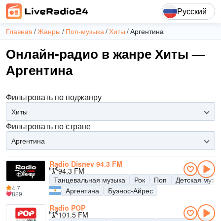
Русский
Главная
Жанры
Поп-музыка
Хиты
Аргентина
Онлайн-радио в жанре Хиты —
Аргентина
Фильтровать по поджанру
Хиты
Фильтровать по стране
Аргентина
Radio Disney 94.3 FM
94.3 FM
Танцевальная музыка
Рок
Поп
Детская музы
4.7
Аргентина
Буэнос-Айрес
829
Radio POP
101.5 FM