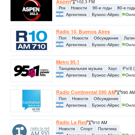
Aspen
102.3 FM
Рок
Новости
90-е годы
80-е год
Аргентина
Буэнос-Айрес
Онл
Radio 10, Buenos Aires
Поп
Новости
Обсуждение
Лати
Аргентина
Буэнос-Айрес
Онл
Metro 95.1
Танцевальная музыка
Хаус
Р'н'б 
Аргентина
Буэнос-Айрес
Онл
Radio Continental 590 AM
590 A
Поп
Новости
Обсуждение
Аргентина
Буэнос-Айрес
Онл
Radio La Red
910 AM
Новости
Спорт
Политика