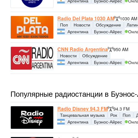
Аргентина
Буэнос-Айрес
Онл
Radio Del Plata 1030 AM
1030 AM
Поп
Новости
Обсуждение
Лати
Аргентина
Буэнос-Айрес
Онл
CNN Radio Argentina
950 AM
Новости
Обсуждение
Аргентина
Буэнос-Айрес
Онл
Популярные радиостанции в Буэнос
Radio Disney 94.3 FM
94.3 FM
Танцевальная музыка
Рок
Поп
Аргентина
Буэнос-Айрес
Онл