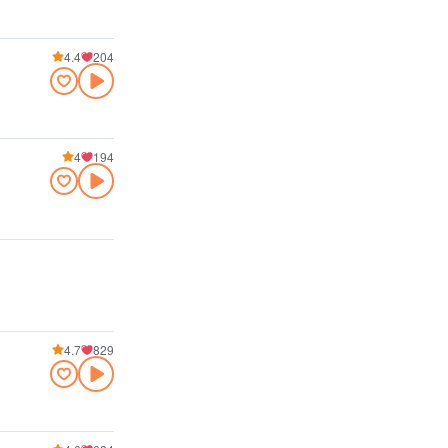
4.4
204
4
194
4.7
829