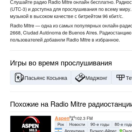
Слушайте радио Radio Mitre онлайн бесплатно. Радио
(UTC-3)
и доступна для прослушивания по всему миру.
музыкой
в высоком качестве
с битрейтом 96 кбит/с.
Radio Mitre — одна из самых популярных онлайн-ради
2668, Ciudad Autónoma de Buenos Aires
. Радиостанцию
пользователей добавили Radio Mitre в избранное.
Игры во время прослушивания
Пасьянс Косынка
Маджонг
Те
Похожие на Radio Mitre радиостанци
Aspen
102.3 FM
Рок
Новости
90-е годы
80-е год
Аргентина
Буэнос-Айрес
Онл