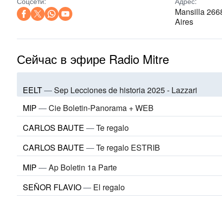
Соцсети:
Адрес:
Mansilla 26
Aires
Сейчас в эфире Radio Mitre
EELT
—
Sep Lecciones de historia 2025 - Lazzari
MIP
—
Cie Boletin-Panorama + WEB
CARLOS BAUTE
—
Te regalo
CARLOS BAUTE
—
Te regalo ESTRIB
MIP
—
Ap Boletin 1a Parte
SEÑOR FLAVIO
—
El regalo