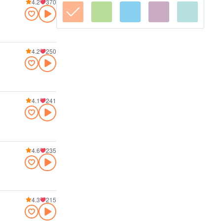
4.2
370
4.2
250
4.1
241
4.6
235
4.3
215