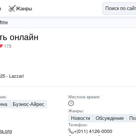
ы
Жанры
itre
ать онлайн
173
25 - Lazzari
ие:
Местное время:
ина
Буэнос-Айрес
Жанры:
Новости
Обсуждение
По
Телефон:
ia.org
+(011) 4126-0000