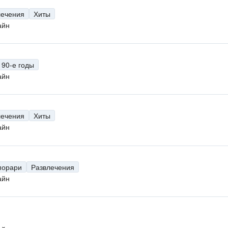
лечения
Хиты
айн
90-е годы
айн
лечения
Хиты
айн
порари
Развлечения
айн