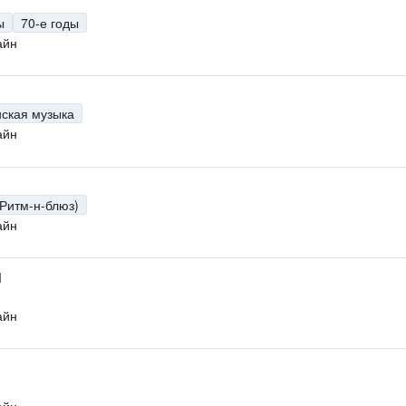
ы
70-е годы
айн
нская музыка
айн
(Ритм-н-блюз)
айн
M
айн