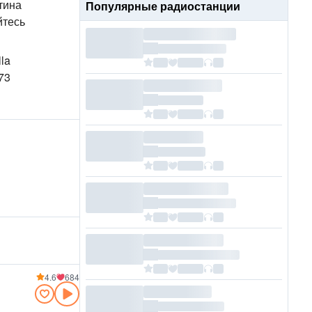
тина
Популярные радиостанции
тесь
la
73
4.6
684