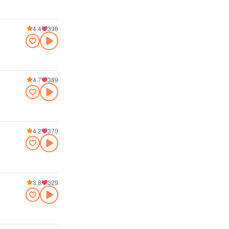
4.4
398
4.7
389
4.2
370
3.8
329