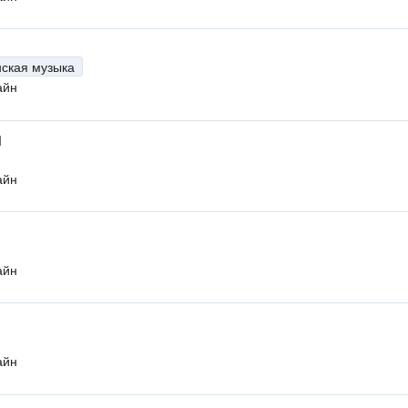
нская музыка
айн
M
айн
айн
айн