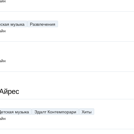
айн
нская музыка
Развлечения
айн
айн
-Айрес
Детская музыка
Эдалт Контемпорари
Хиты
айн