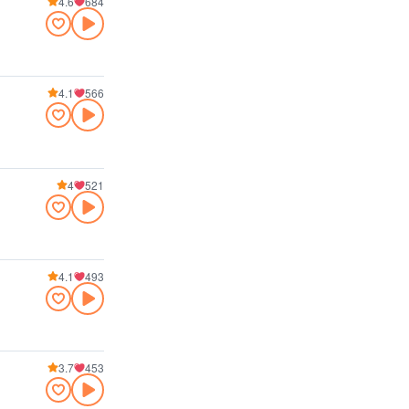
4.6
684
4.1
566
4
521
4.1
493
3.7
453