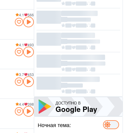
4.1
566
4.1
493
3.7
453
ДОСТУПНО В
4.4
398
Google Play
Ночная тема: