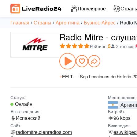
Популярное
Стран
Главная
Страны
Аргентина
Буэнос-Айрес
Radio M
Radio Mitre - слуш
5
Рейтинг
:
2 голосов
EELT
—
Sep Lecciones de historia 20
Статус:
Местоположен
Онлайн
Аргент
Язык вещания:
Битрейт:
Испанский
96 kbps
Сайт:
Википедия:
radiomitre.cienradios.com
es.wikiped