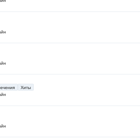
айн
айн
айн
лечения
Хиты
айн
айн