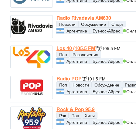
Аргентина
Буэнос-Айрес
Онл
Radio Rivadavia AM630
Новости
Обсуждение
Спорт
Аргентина
Буэнос-Айрес
Онл
Los 40 (105.5 FM)
105.5 FM
Поп
Развлечения
Аргентина
Буэнос-Айрес
Онл
Radio POP
101.5 FM
Поп
Новости
Обсуждение
Разв
Аргентина
Буэнос-Айрес
Онл
Rock & Pop 95.9
Рок
Поп
Хиты
Аргентина
Буэнос-Айрес
Онл