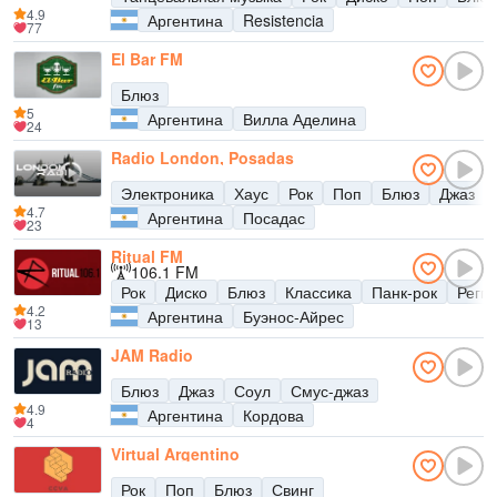
4.9
Аргентина
Resistencia
77
El Bar FM
Блюз
5
Аргентина
Вилла Аделина
24
Radio London, Posadas
Электроника
Хаус
Рок
Поп
Блюз
Джаз
4.7
Аргентина
Посадас
23
Ritual FM
106.1 FM
Рок
Диско
Блюз
Классика
Панк-рок
Регги
4.2
Аргентина
Буэнос-Айрес
13
JAM Radio
Блюз
Джаз
Соул
Смус-джаз
4.9
Аргентина
Кордова
4
Virtual Argentino
Рок
Поп
Блюз
Свинг