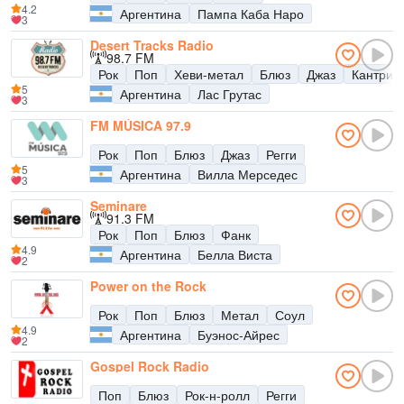
4.2
Аргентина
Пампа Каба Наро
3
Desert Tracks Radio
98.7 FM
Рок
Поп
Хеви-метал
Блюз
Джаз
Кантри
5
Аргентина
Лас Грутас
3
FM MÚSICA 97.9
Рок
Поп
Блюз
Джаз
Регги
5
Аргентина
Вилла Мерседес
3
Seminare
91.3 FM
Рок
Поп
Блюз
Фанк
4.9
Аргентина
Белла Виста
2
Power on the Rock
Рок
Поп
Блюз
Метал
Соул
4.9
Аргентина
Буэнос-Айрес
2
Gospel Rock Radio
Поп
Блюз
Рок-н-ролл
Регги