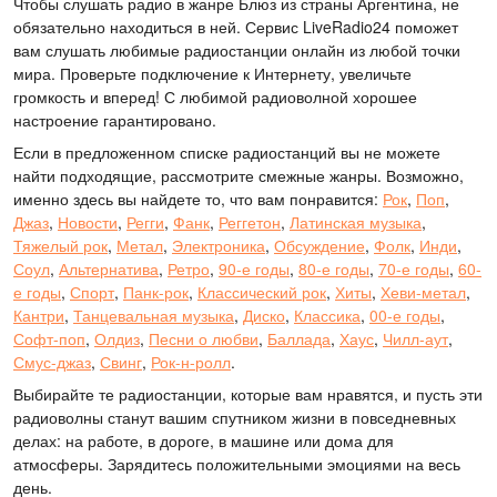
Чтобы слушать радио в жанре Блюз из страны Аргентина, не
обязательно находиться в ней. Сервис LiveRadio24 поможет
вам слушать любимые радиостанции онлайн из любой точки
мира. Проверьте подключение к Интернету, увеличьте
громкость и вперед! С любимой радиоволной хорошее
настроение гарантировано.
Если в предложенном списке радиостанций вы не можете
найти подходящие, рассмотрите смежные жанры. Возможно,
именно здесь вы найдете то, что вам понравится:
Рок
,
Поп
,
Джаз
,
Новости
,
Регги
,
Фанк
,
Реггетон
,
Латинская музыка
,
Тяжелый рок
,
Метал
,
Электроника
,
Обсуждение
,
Фолк
,
Инди
,
Соул
,
Альтернатива
,
Ретро
,
90-е годы
,
80-е годы
,
70-е годы
,
60-
е годы
,
Спорт
,
Панк-рок
,
Классический рок
,
Хиты
,
Хеви-метал
,
Кантри
,
Танцевальная музыка
,
Диско
,
Классика
,
00-е годы
,
Софт-поп
,
Олдиз
,
Песни о любви
,
Баллада
,
Хаус
,
Чилл-аут
,
Смус-джаз
,
Свинг
,
Рок-н-ролл
.
Выбирайте те радиостанции, которые вам нравятся, и пусть эти
радиоволны станут вашим спутником жизни в повседневных
делах: на работе, в дороге, в машине или дома для
атмосферы. Зарядитесь положительными эмоциями на весь
день.