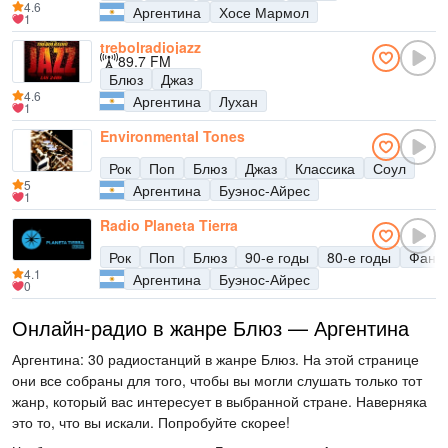
4.6
Аргентина
Хосе Мармол
1
trebolradiojazz
89.7 FM
Блюз
Джаз
4.6
Аргентина
Лухан
1
Environmental Tones
Рок
Поп
Блюз
Джаз
Классика
Соул
5
Аргентина
Буэнос-Айрес
1
Radio Planeta Tierra
Рок
Поп
Блюз
90-е годы
80-е годы
Фанк
4.1
Аргентина
Буэнос-Айрес
0
Онлайн-радио в жанре Блюз — Аргентина
Аргентина: 30 радиостанций в жанре Блюз. На этой странице
они все собраны для того, чтобы вы могли слушать только тот
жанр, который вас интересует в выбранной стране. Наверняка
это то, что вы искали. Попробуйте скорее!