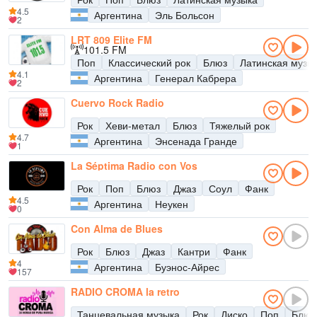
4.5
Аргентина
Эль Больсон
2
LRT 809 Elite FM
101.5 FM
Поп
Классический рок
Блюз
Латинская музы
4.1
Аргентина
Генерал Кабрера
2
Cuervo Rock Radio
Рок
Хеви-метал
Блюз
Тяжелый рок
4.7
Аргентина
Энсенада Гранде
1
La Séptima Radio con Vos
Рок
Поп
Блюз
Джаз
Соул
Фанк
4.5
Аргентина
Неукен
0
Con Alma de Blues
Рок
Блюз
Джаз
Кантри
Фанк
4
Аргентина
Буэнос-Айрес
157
RADIO CROMA la retro
Танцевальная музыка
Рок
Диско
Поп
Блюз