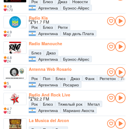
Рок
Блюз
Джаз
Новости
4.9
Аргентина
Буэнос-Айрес
170
Radio Kla
91.7 FM
Рок
Блюз
Регги
4.9
Аргентина
Мар дель Плата
31
Radio Manouche
Блюз
Джаз
4.8
Аргентина
Буэнос-Айрес
24
Antenna Web Rosario
Рок
Поп
Блюз
Джаз
Фанк
Реггетон
Лат
5
Аргентина
Росарио
19
Radio And Rock Live
92.2 FM
Рок
Блюз
Тяжелый рок
Метал
4.7
Аргентина
Мариано Акоста
12
La Musica del Arcon