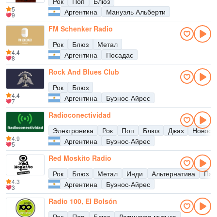
Рок
Поп
Блюз
5
Аргентина
Мануэль Альберти
9
FM Schenker Radio
Рок
Блюз
Метал
4.4
Аргентина
Посадас
8
Rock And Blues Club
Рок
Блюз
4.4
Аргентина
Буэнос-Айрес
7
Radioconectividad
Электроника
Рок
Поп
Блюз
Джаз
Новост
4.9
Аргентина
Буэнос-Айрес
5
Red Moskito Radio
Рок
Блюз
Метал
Инди
Альтернатива
Пан
4.3
Аргентина
Буэнос-Айрес
3
Radio 100, El Bolsón
Рок
Поп
Блюз
Латинская музыка