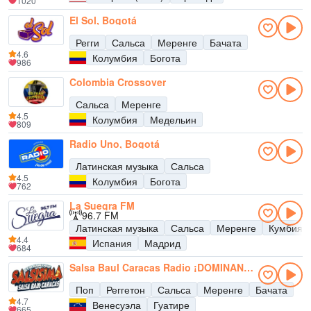
1020
El Sol, Bogotá
Регги
Сальса
Меренге
Бачата
4.6
Колумбия
Богота
986
Colombia Crossover
Сальса
Меренге
4.5
Колумбия
Медельин
809
Radio Uno, Bogotá
Латинская музыка
Сальса
4.5
Колумбия
Богота
762
La Suegra FM
96.7 FM
Латинская музыка
Сальса
Меренге
Кумбия
4.4
Испания
Мадрид
684
Salsa Baul Caracas Radio ¡DOMINANDO LA ZONA!
Поп
Реггетон
Сальса
Меренге
Бачата
4.7
Венесуэла
Гуатире
665