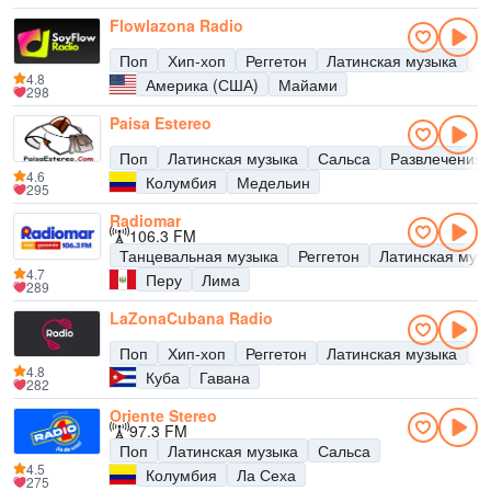
Flowlazona Radio
Поп
Хип-хоп
Реггетон
Латинская музыка
С
4.8
Америка (США)
Майами
298
Paisa Estereo
Поп
Латинская музыка
Сальса
Развлечения
4.6
Колумбия
Медельин
295
Radiomar
106.3 FM
Танцевальная музыка
Реггетон
Латинская муз
4.7
Перу
Лима
289
LaZonaCubana Radio
Поп
Хип-хоп
Реггетон
Латинская музыка
С
4.8
Куба
Гавана
282
Oriente Stereo
97.3 FM
Поп
Латинская музыка
Сальса
4.5
Колумбия
Ла Сеха
275