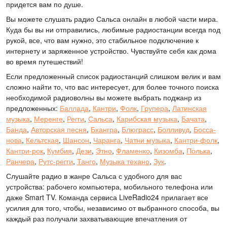
придется вам по душе.
Вы можете слушать радио Сальса онлайн в любой части мира.
Куда бы вы ни отправились, любимые радиостанции всегда под
рукой, все, что вам нужно, это стабильное подключение к
интернету и заряженное устройство. Чувствуйте себя как дома
во время путешествий!
Если предложенный список радиостанций слишком велик и вам
сложно найти то, что вас интересует, для более точного поиска
необходимой радиоволны вы можете выбрать поджанр из
предложенных:
Баллада
,
Кантри
,
Фолк
,
Групера
,
Латинская
музыка
,
Меренге
,
Регги
,
Сальса
,
Карибская музыка
,
Бачата
,
Банда
,
Авторская песня
,
Бхангра
,
Блюграсс
,
Болливуд
,
Босса-
нова
,
Кельтская
,
Шансон
,
Чаранга
,
Чатни музыка
,
Кантри-фолк
,
Кантри-рок
,
Кумбия
,
Дези
,
Этно
,
Фламенко
,
Кизомба
,
Полька
,
Ранчера
,
Рутс-регги
,
Танго
,
Музыка техано
,
Зук
.
Слушайте радио в жанре Сальса с удобного для вас
устройства: рабочего компьютера, мобильного телефона или
даже Smart TV. Команда сервиса LiveRadio24 прилагает все
усилия для того, чтобы, независимо от выбранного способа, вы
каждый раз получали захватывающие впечатления от