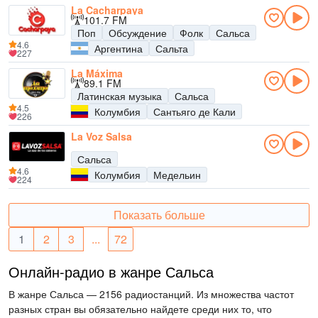
La Cacharpaya
101.7 FM
Поп
Обсуждение
Фолк
Сальса
4.6
Аргентина
Сальта
227
La Máxima
89.1 FM
Латинская музыка
Сальса
4.5
Колумбия
Сантьяго де Кали
226
La Voz Salsa
Сальса
4.6
Колумбия
Медельин
224
Показать больше
1
2
3
...
72
Онлайн-радио в жанре Сальса
В жанре Сальса — 2156 радиостанций. Из множества частот
разных стран вы обязательно найдете среди них то, что