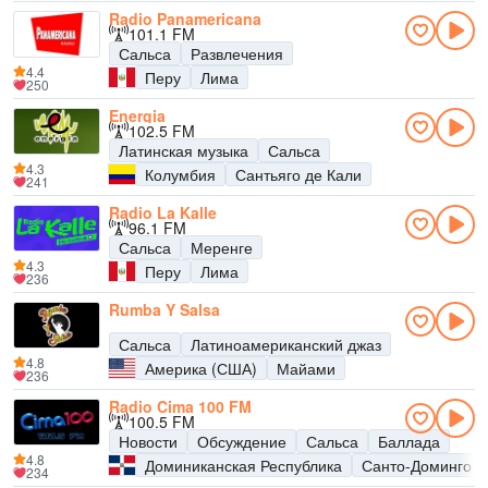
Radio Panamericana
101.1 FM
Сальса
Развлечения
4.4
Перу
Лима
250
Energia
102.5 FM
Латинская музыка
Сальса
4.3
Колумбия
Сантьяго де Кали
241
Radio La Kalle
96.1 FM
Сальса
Меренге
4.3
Перу
Лима
236
Rumba Y Salsa
Сальса
Латиноамериканский джаз
4.8
Америка (США)
Майами
236
Radio Cima 100 FM
100.5 FM
Новости
Обсуждение
Сальса
Баллада
4.8
Доминиканская Республика
Санто-Доминго
234