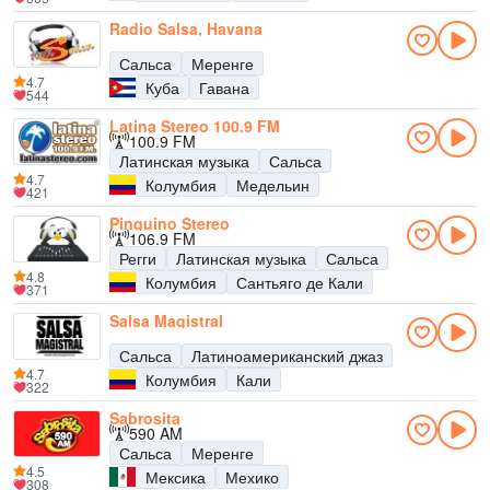
Radio Salsa, Havana
Сальса
Меренге
4.7
Куба
Гавана
544
Latina Stereo 100.9 FM
100.9 FM
Латинская музыка
Сальса
4.7
Колумбия
Медельин
421
Pinguino Stereo
106.9 FM
Регги
Латинская музыка
Сальса
4.8
Колумбия
Сантьяго де Кали
371
Salsa Magistral
Сальса
Латиноамериканский джаз
4.7
Колумбия
Кали
322
Sabrosita
590 AM
Сальса
Меренге
4.5
Мексика
Мехико
308