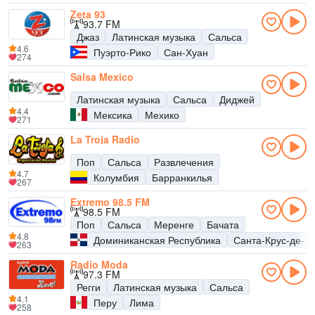
Zeta 93
93.7 FM
Джаз
Латинская музыка
Сальса
4.6
Пуэрто-Рико
Сан-Хуан
274
Salsa Mexico
Латинская музыка
Сальса
Диджей
4.4
Мексика
Мехико
271
La Troja Radio
Поп
Сальса
Развлечения
4.7
Колумбия
Барранкилья
267
Extremo 98.5 FM
98.5 FM
Поп
Сальса
Меренге
Бачата
4.8
Доминиканская Республика
Санта-Крус-де-Б
263
Radio Moda
97.3 FM
Регги
Латинская музыка
Сальса
4.1
Перу
Лима
258