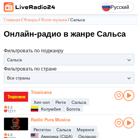
Русский
Главная
Жанры
Фолк-музыка
Сальса
Онлайн-радио в жанре Сальса
Фильтровать по поджанру
Сальса
Фильтровать по стране
Все страны
Tropicana
Хип-хоп
Регги
Сальса
4.5
Колумбия
Богота
1211
Radio Pura Musica
Реггетон
Сальса
Меренге
4.6
Америка (США)
Орландо