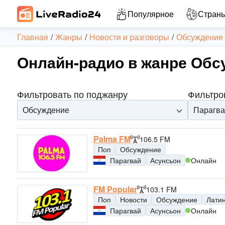
Популярное
Стран
Главная
Жанры
Новости и разговоры
Обсуждение
Онлайн-радио в жанре Обс
Фильтровать по поджанру
Фильтро
Обсуждение
Парагва
Palma FM
106.5 FM
Поп
Обсуждение
Парагвай
Асунсьон
Онлайн
FM Popular
103.1 FM
Поп
Новости
Обсуждение
Лати
Парагвай
Асунсьон
Онлайн