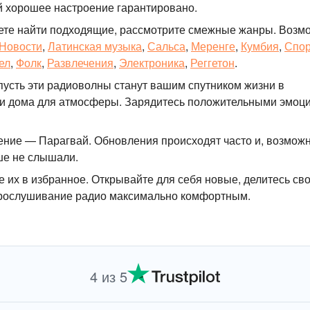
й хорошее настроение гарантировано.
ете найти подходящие, рассмотрите смежные жанры. Возм
Новости
,
Латинская музыка
,
Сальса
,
Меренге
,
Кумбия
,
Спор
ел
,
Фолк
,
Развлечения
,
Электроника
,
Реггетон
.
пусть эти радиоволны станут вашим спутником жизни в
или дома для атмосферы. Зарядитесь положительными эмоц
ние — Парагвай. Обновления происходят часто и, возможн
ше не слышали.
 их в избранное. Открывайте для себя новые, делитесь св
прослушивание радио максимально комфортным.
4 из 5