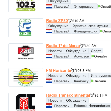
Обсуждение
Парагвай
Энкарнасьон
Онлай
Radio ZP30
610 AM
Обсуждение
Христианская музыка
Парагвай
Филадельфия
Онла
Radio 1º de Marzo
780 AM
Новости
Обсуждение
Спорт
Парагвай
Асунсьон
Онлайн
FM Horizonte
106.3 FM
Новости
Обсуждение
Инструмент
Парагвай
Каагуасу
Онлайн
Radio Transcontinental
98.1 FM
Новости
Обсуждение
Парагвай
Estancia Hernandarías