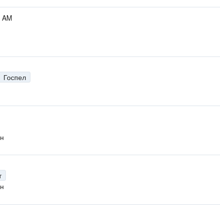
0 AM
Госпел
н
т
н