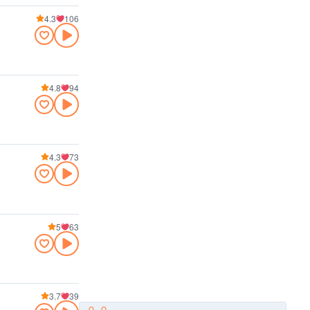
4.3
106
4.8
94
4.3
73
5
63
3.7
39