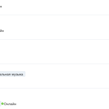
н
йн
альная музыка
Онлайн