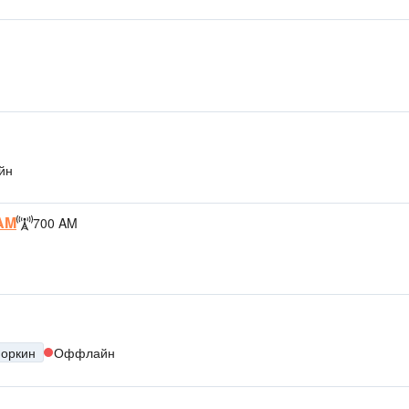
йн
 AM
700 AM
йоркин
Оффлайн