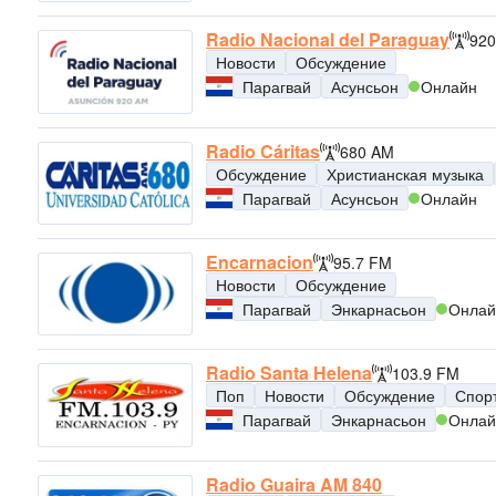
Radio Nacional del Paraguay
92
Новости
Обсуждение
Парагвай
Асунсьон
Онлайн
Radio Cáritas
680 AM
Обсуждение
Христианская музыка
Парагвай
Асунсьон
Онлайн
Encarnacion
95.7 FM
Новости
Обсуждение
Парагвай
Энкарнасьон
Онлай
Radio Santa Helena
103.9 FM
Поп
Новости
Обсуждение
Спор
Парагвай
Энкарнасьон
Онлай
Radio Guaira AM 840