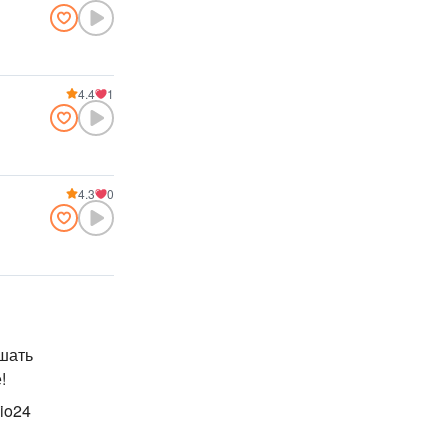
4.4
1
4.3
0
ушать
!
io24