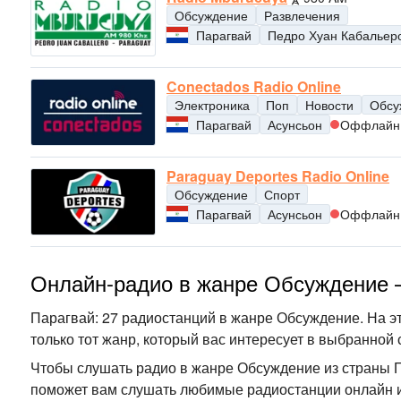
Обсуждение
Развлечения
Парагвай
Педро Хуан Кабальер
Conectados Radio Online
Электроника
Поп
Новости
Обсу
Парагвай
Асунсьон
Оффлайн
Paraguay Deportes Radio Online
Обсуждение
Спорт
Парагвай
Асунсьон
Оффлайн
Онлайн-радио в жанре Обсуждение 
Парагвай: 27 радиостанций в жанре Обсуждение. На эт
только тот жанр, который вас интересует в выбранной 
Чтобы слушать радио в жанре Обсуждение из страны П
поможет вам слушать любимые радиостанции онлайн из