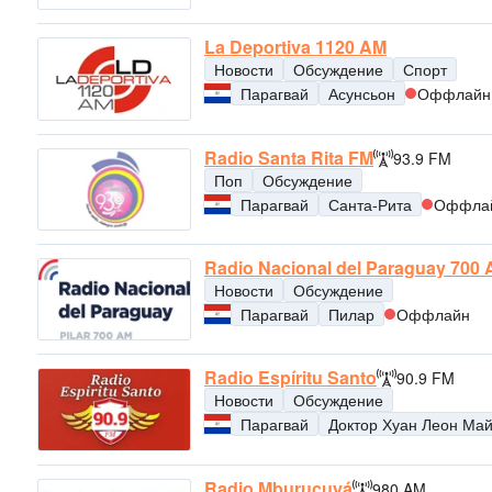
La Deportiva 1120 AM
Новости
Обсуждение
Спорт
Парагвай
Асунсьон
Оффлайн
Radio Santa Rita FM
93.9 FM
Поп
Обсуждение
Парагвай
Санта-Рита
Оффла
Radio Nacional del Paraguay 700
Новости
Обсуждение
Парагвай
Пилар
Оффлайн
Radio Espíritu Santo
90.9 FM
Новости
Обсуждение
Парагвай
Доктор Хуан Леон Ма
Radio Mburucuyá
980 AM