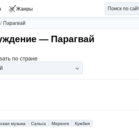
ы
Жанры
Парагвай
уждение — Парагвай
вать по стране
й
нская музыка
Сальса
Меренге
Кумбия