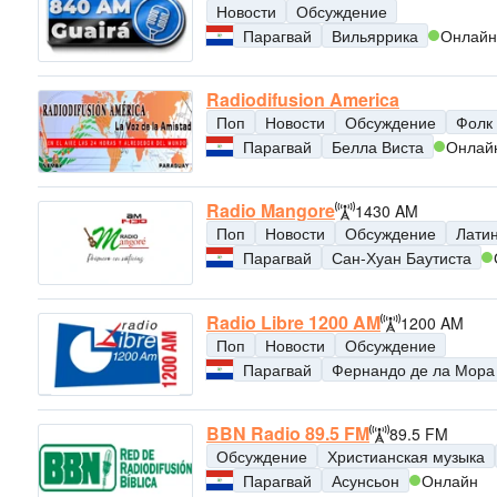
Новости
Обсуждение
Парагвай
Вильяррика
Онлайн
Radiodifusion America
Поп
Новости
Обсуждение
Фолк
Парагвай
Белла Виста
Онлай
Radio Mangore
1430 AM
Поп
Новости
Обсуждение
Лати
Парагвай
Сан-Хуан Баутиста
Radio Libre 1200 AM
1200 AM
Поп
Новости
Обсуждение
Парагвай
Фернандо де ла Мора
BBN Radio 89.5 FM
89.5 FM
Обсуждение
Христианская музыка
Парагвай
Асунсьон
Онлайн