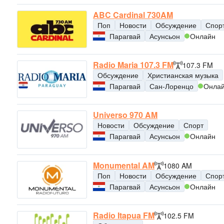
ABC Cardinal 730AM
Поп
Новости
Обсуждение
Спор
Парагвай
Асунсьон
Онлайн
Radio Maria 107.3 FM
107.3 FM
Обсуждение
Христианская музыка
Парагвай
Сан-Лоренцо
Онла
Universo 970 AM
Новости
Обсуждение
Спорт
Парагвай
Асунсьон
Онлайн
Monumental AM
1080 AM
Поп
Новости
Обсуждение
Спор
Парагвай
Асунсьон
Онлайн
Radio Itapua FM
102.5 FM