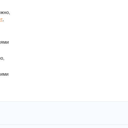
ожно,
т
,
иями
о,
оими