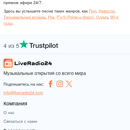
прямом эфире 24/7.
Здесь вы услышите песни таких жанров, как
Поп
,
Новости
,
Танцевальная музыка
,
Рок
,
Р'н'б (Ритм-н-блюз)
,
Олдиз
,
90-е
годы
.
4 из 5
Музыкальные открытия со всего мира
Подпишитесь на нас:
info@liveradio24.com
Компания
О нас
Связаться с нами