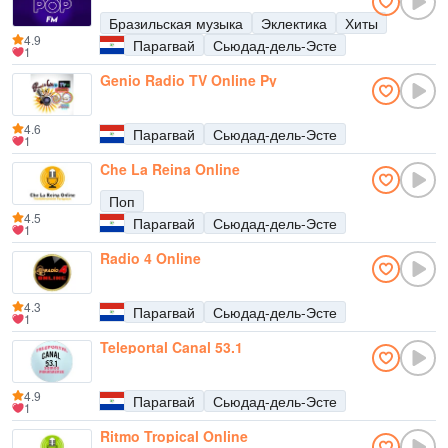
Бразильская музыка
Эклектика
Хиты
4.9
Парагвай
Сьюдад-дель-Эсте
1
Genio Radio TV Online Py
4.6
Парагвай
Сьюдад-дель-Эсте
1
Che La Reina Online
Поп
4.5
Парагвай
Сьюдад-дель-Эсте
1
Radio 4 Online
4.3
Парагвай
Сьюдад-дель-Эсте
1
Teleportal Canal 53.1
4.9
Парагвай
Сьюдад-дель-Эсте
1
Ritmo Tropical Online