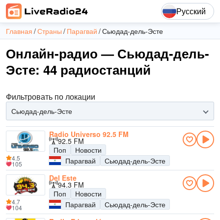
Русский
Главная
Страны
Парагвай
Сьюдад-дель-Эсте
Онлайн-радио — Сьюдад-дель-
Эсте: 44 радиостанций
Фильтровать по локации
Сьюдад-дель-Эсте
Radio Universo 92.5 FM
92.5 FM
Поп
Новости
4.5
Парагвай
Сьюдад-дель-Эсте
105
Del Este
94.3 FM
Поп
Новости
4.7
Парагвай
Сьюдад-дель-Эсте
104