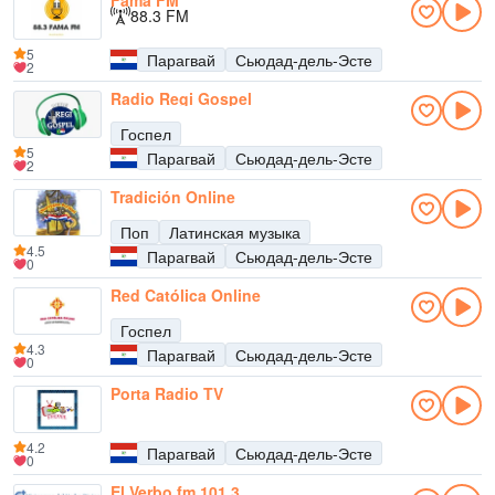
Fama FM
88.3 FM
5
Парагвай
Сьюдад-дель-Эсте
2
Radio Regi Gospel
Госпел
5
Парагвай
Сьюдад-дель-Эсте
2
Tradición Online
Поп
Латинская музыка
4.5
Парагвай
Сьюдад-дель-Эсте
0
Red Católica Online
Госпел
4.3
Парагвай
Сьюдад-дель-Эсте
0
Porta Radio TV
4.2
Парагвай
Сьюдад-дель-Эсте
0
El Verbo fm 101.3