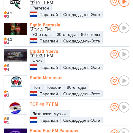
101.1 FM
Реггетон
4.9
Парагвай
Сьюдад-дель-Эсте
3
Radio Fantasia
94.9 FM
90-е годы
00-е годы
80-е годы
4.2
Парагвай
Сьюдад-дель-Эсте
4
Ciudad Nueva
102.1 FM
Фолк
5
Парагвай
Сьюдад-дель-Эсте
4
Radio Mercosur
Поп
Новости
80-е годы
5
Парагвай
Сьюдад-дель-Эсте
3
TOP 40 PY FM
Латинская музыка
5
Парагвай
Сьюдад-дель-Эсте
2
Rádio Pop FM Paraguay