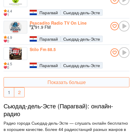
4.4
Парагвай
Сьюдад-дель-Эсте
1
Pescadito Radio TV On Line
91.9 FM
4.9
Парагвай
Сьюдад-дель-Эсте
0
Stilo Fm 88.5
4.5
Парагвай
Сьюдад-дель-Эсте
0
Показать больше
1
2
Сьюдад-дель-Эсте (Парагвай): онлайн-
радио
Радио города Сьюдад-дель-Эсте — слушать онлайн бесплатно
в хорошем качестве. Более 44 радиостанций разных жанров в