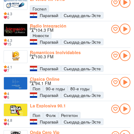
Госпел
4.3
Парагвай
Сьюдад-дель-Эсте
0
Radio Integración
104.3 FM
Новости
4.3
Парагвай
Сьюдад-дель-Эсте
15
Romanticos Inolvidables
100.3 FM
4.1
Парагвай
Сьюдад-дель-Эсте
7
Clasica Online
94.1 FM
Поп
90-е годы
80-е годы
4
Парагвай
Сьюдад-дель-Эсте
6
La Explosiva 90.1
Поп
Фолк
Реггетон
4.8
Парагвай
Сьюдад-дель-Эсте
4
Onda Cero Vip