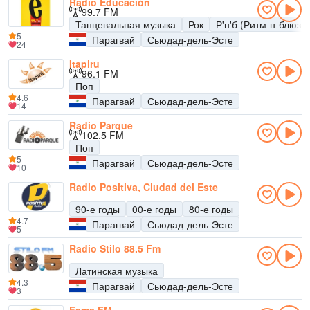
Radio Educación
99.7 FM
Танцевальная музыка
Рок
Р'н'б (Ритм-н-блюз)
5
Парагвай
Сьюдад-дель-Эсте
24
Itapiru
96.1 FM
Поп
4.6
Парагвай
Сьюдад-дель-Эсте
14
Radio Parque
102.5 FM
Поп
5
Парагвай
Сьюдад-дель-Эсте
10
Radio Positiva, Ciudad del Este
90-е годы
00-е годы
80-е годы
4.7
Парагвай
Сьюдад-дель-Эсте
5
Radio Stilo 88.5 Fm
Латинская музыка
4.3
Парагвай
Сьюдад-дель-Эсте
3