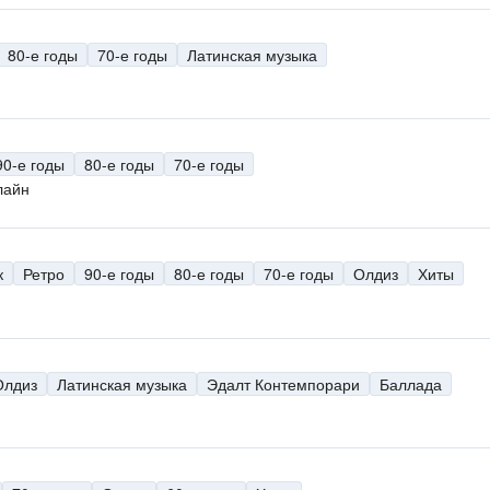
80-е годы
70-е годы
Латинская музыка
90-е годы
80-е годы
70-е годы
лайн
к
Ретро
90-е годы
80-е годы
70-е годы
Олдиз
Хиты
Олдиз
Латинская музыка
Эдалт Контемпорари
Баллада