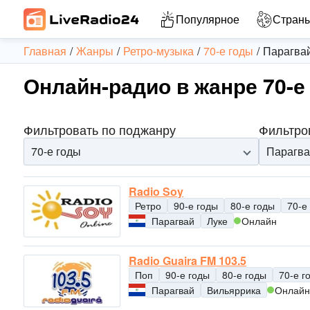
Популярное
Стран
Главная
Жанры
Ретро-музыка
70-е годы
Парагва
Онлайн-радио в жанре 70-е
Фильтровать по поджанру
Фильтро
70-е годы
Парагва
Radio Soy
Ретро
90-е годы
80-е годы
70-е
Парагвай
Луке
Онлайн
Radio Guaira FM 103.5
Поп
90-е годы
80-е годы
70-е г
Парагвай
Вильяррика
Онлайн