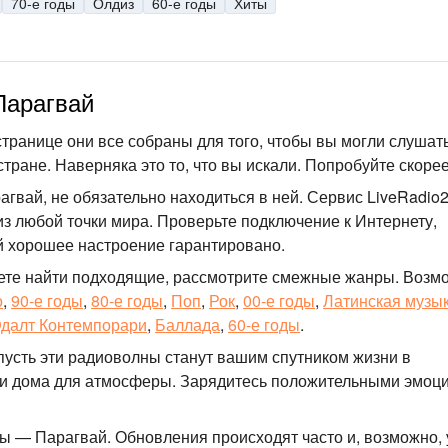
70-е годы
Олдиз
60-е годы
Хиты
Парагвай
странице они все собраны для того, чтобы вы могли слушат
стране. Наверняка это то, что вы искали. Попробуйте скорее
агвай, не обязательно находиться в ней. Сервис LiveRadio
 любой точки мира. Проверьте подключение к Интернету,
й хорошее настроение гарантировано.
ете найти подходящие, рассмотрите смежные жанры. Возм
о
,
90-е годы
,
80-е годы
,
Поп
,
Рок
,
00-е годы
,
Латинская музы
далт Контемпорари
,
Баллада
,
60-е годы
.
пусть эти радиоволны станут вашим спутником жизни в
или дома для атмосферы. Зарядитесь положительными эмоц
ды — Парагвай. Обновления происходят часто и, возможно,