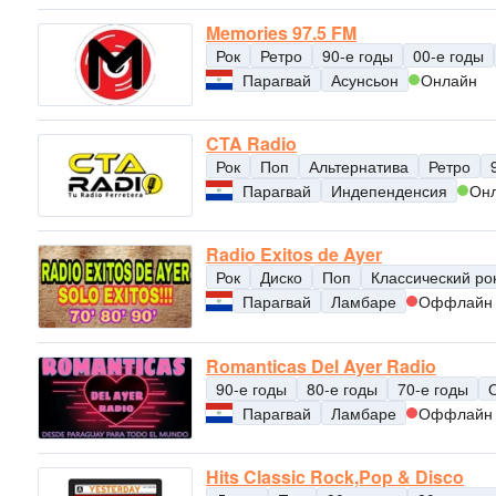
Memories 97.5 FM
Рок
Ретро
90-е годы
00-е годы
Парагвай
Асунсьон
Онлайн
CTA Radio
Рок
Поп
Альтернатива
Ретро
Парагвай
Индепенденсия
Он
Radio Exitos de Ayer
Рок
Диско
Поп
Классический ро
Парагвай
Ламбаре
Оффлайн
Romanticas Del Ayer Radio
90-е годы
80-е годы
70-е годы
Парагвай
Ламбаре
Оффлайн
Hits Classic Rock,Pop & Disco