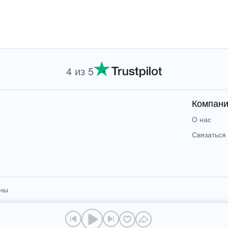
4 из 5
Компан
О нас
Связаться
ены