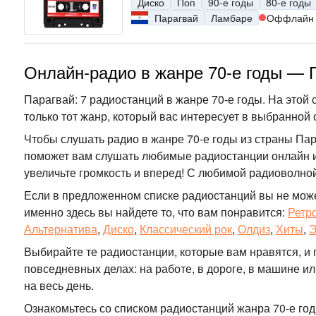
Диско
Поп
90-е годы
80-е годы
Парагвай
Ламбаре
Оффлайн
Онлайн-радио в жанре 70-е годы — 
Парагвай: 7 радиостанций в жанре 70-е годы. На этой 
только тот жанр, который вас интересует в выбранной 
Чтобы слушать радио в жанре 70-е годы из страны Пар
поможет вам слушать любимые радиостанции онлайн из
увеличьте громкость и вперед! С любимой радиоволно
Если в предложенном списке радиостанций вы не мож
именно здесь вы найдете то, что вам понравится:
Ретр
Альтернатива
,
Диско
,
Классический рок
,
Олдиз
,
Хиты
,
Э
Выбирайте те радиостанции, которые вам нравятся, и 
повседневных делах: на работе, в дороге, в машине 
на весь день.
Ознакомьтесь со списком радиостанций жанра 70-е го