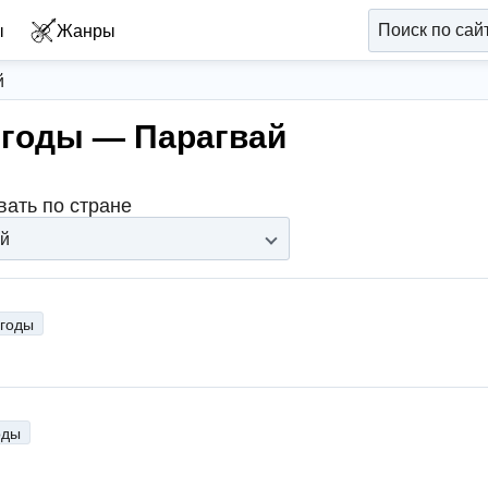
ы
Жанры
й
 годы — Парагвай
вать по стране
й
 годы
оды