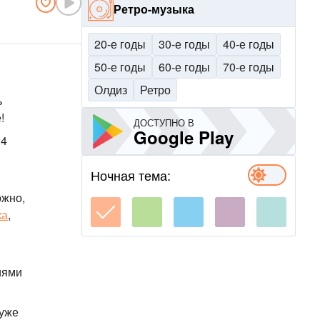
Ретро-музыка
20-е годы
30-е годы
40-е годы
50-е годы
60-е годы
70-е годы
Олдиз
Ретро
ь
!
ДОСТУПНО В
Google Play
24
Ночная тема:
ожно,
ка
,
иями
 уже