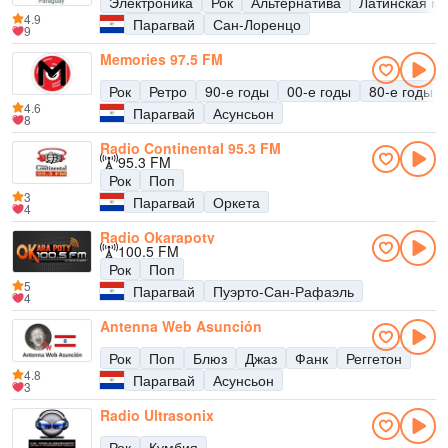
Электроника
Рок
Альтернатива
Латинская м
4.9
Парагвай
Сан-Лоренцо
9
Memories 97.5 FM
Рок
Ретро
90-е годы
00-е годы
80-е годы
4.6
Парагвай
Асунсьон
8
Radio Continental 95.3 FM
95.3 FM
Рок
Поп
3
Парагвай
Оркета
4
Radio Okarapoty
100.5 FM
Рок
Поп
5
Парагвай
Пуэрто-Сан-Рафаэль
4
Antenna Web Asunción
Рок
Поп
Блюз
Джаз
Фанк
Реггетон
4.8
Парагвай
Асунсьон
3
Radio Ultrasonix
Рок
Кумбия