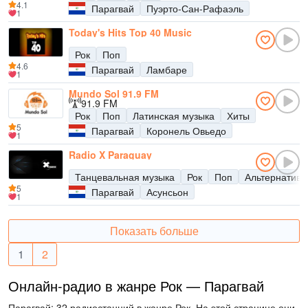
4.1
Парагвай
Пуэрто-Сан-Рафаэль
1
Today's Hits Top 40 Music
Рок
Поп
4.6
Парагвай
Ламбаре
1
Mundo Sol 91.9 FM
91.9 FM
Рок
Поп
Латинская музыка
Хиты
5
Парагвай
Коронель Овьедо
1
Radio X Paraguay
Танцевальная музыка
Рок
Поп
Альтернатива
5
Парагвай
Асунсьон
1
Показать больше
1
2
Онлайн-радио в жанре Рок — Парагвай
Парагвай: 32 радиостанций в жанре Рок. На этой странице они