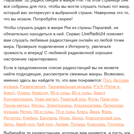
все собраны для того, чтобы вы могли слушать только тот жанр,
который вас интересует в выбранной стране. Наверняка это то,
что вы искали. Попробуйте скорее!
Чтобы слушать радио в жанре Рок из страны Парагвай, не
обязательно находиться в ней. Сервис LiveRadio24 поможет
вам слушать любимые радиостанции онлайн из любой точки
мира. Проверьте подключение к Интернету, увеличьте
громкость и вперед! С любимой радиоволной хорошее
настроение гарантировано.
Если в предложенном списке радиостанций вы не можете
найти подходящие, рассмотрите смежные жанры. Возможно,
именно здесь вы найдете то, что вам понравится:
Поп
,
Детская
музыка
,
Развлечения
,
Танцевальная музыка
,
Р'н'б (Ритм-н-
блюз)
,
Олдиз
,
Новости
,
90-е годы
,
80-е годы
,
Эдалт
Контемпорари
,
Хеви-метал
,
Тяжелый рок
,
Фолк
,
Панк-рок
,
Пауэр-метал
,
Метал
,
Электроника
,
Альтернатива
,
Латинская
музыка
,
Ретро
,
00-е годы
,
70-е годы
,
Блюз
,
Джаз
,
Фанк
,
Реггетон
,
Кумбия
,
Баллада
,
Инди
,
Диско
,
Классический рок
,
Хиты
,
Джей-поп
,
Кей-поп
,
Аниме
,
Полька
,
Классика
,
Групера
.
Выбирайте те радиостанции, которые вам нравятся, и пусть эти