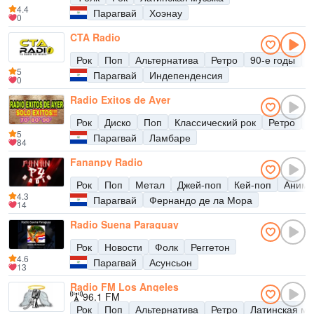
4.4
Парагвай
Хоэнау
0
CTA Radio
Рок
Поп
Альтернатива
Ретро
90-е годы
8
5
Парагвай
Индепенденсия
0
Radio Exitos de Ayer
Рок
Диско
Поп
Классический рок
Ретро
9
5
Парагвай
Ламбаре
84
Fananpy Radio
Рок
Поп
Метал
Джей-поп
Кей-поп
Аниме
4.3
Парагвай
Фернандо де ла Мора
14
Radio Suena Paraguay
Рок
Новости
Фолк
Реггетон
4.6
Парагвай
Асунсьон
13
Radio FM Los Angeles
96.1 FM
Рок
Поп
Альтернатива
Ретро
Латинская му