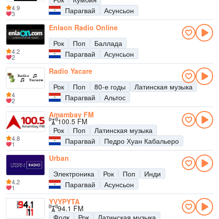
4.9
Парагвай
Асунсьон
3
Enlaon Radio Online
Рок
Поп
Баллада
4.2
Парагвай
Асунсьон
2
Radio Yacare
Рок
Поп
80-е годы
Латинская музыка
4
Парагвай
Альтос
2
Amambay FM
100.5 FM
Рок
Поп
Латинская музыка
4.8
Парагвай
Педро Хуан Кабальеро
1
Urban
Электроника
Рок
Поп
Инди
4.2
Парагвай
Асунсьон
1
YVYPYTA
94.1 FM
Фолк
Рок
Латинская музыка