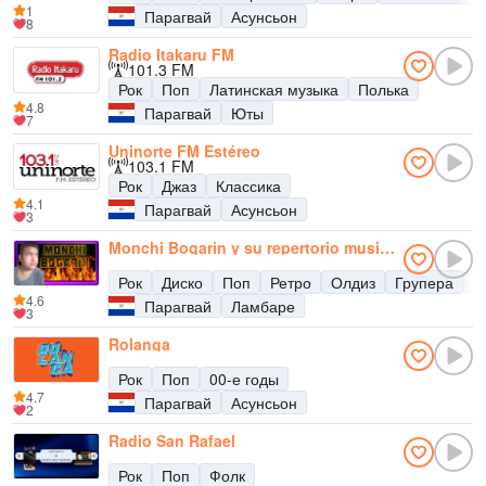
1
Парагвай
Асунсьон
8
Radio Itakaru FM
101.3 FM
Рок
Поп
Латинская музыка
Полька
4.8
Парагвай
Юты
7
Uninorte FM Estéreo
103.1 FM
Рок
Джаз
Классика
4.1
Парагвай
Асунсьон
3
Monchi Bogarin y su repertorio musical
Рок
Диско
Поп
Ретро
Олдиз
Групера
К
4.6
Парагвай
Ламбаре
3
Rolanga
Рок
Поп
00-е годы
4.7
Парагвай
Асунсьон
2
Radio San Rafael
Рок
Поп
Фолк