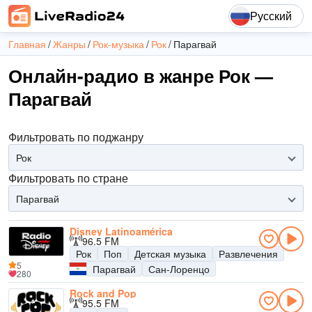
Русский
Главная
Жанры
Рок-музыка
Рок
Парагвай
Онлайн-радио в жанре Рок —
Парагвай
Фильтровать по поджанру
Рок
Фильтровать по стране
Парагвай
Disney Latinoamérica
96.5 FM
Рок
Поп
Детская музыка
Развлечения
5
Парагвай
Сан-Лоренцо
280
Rock and Pop
95.5 FM