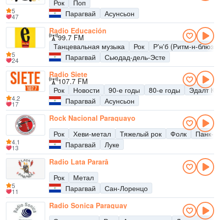
Рок
Поп
5
Парагвай
Асунсьон
47
Radio Educación
99.7 FM
Танцевальная музыка
Рок
Р'н'б (Ритм-н-блюз)
5
Парагвай
Сьюдад-дель-Эсте
24
Radio Siete
107.7 FM
Рок
Новости
90-е годы
80-е годы
Эдалт Ко
4.2
Парагвай
Асунсьон
17
Rock Nacional Paraguayo
Рок
Хеви-метал
Тяжелый рок
Фолк
Панк-р
4.1
Парагвай
Луке
13
Radio Lata Pararâ
Рок
Метал
5
Парагвай
Сан-Лоренцо
11
Radio Sonica Paraguay