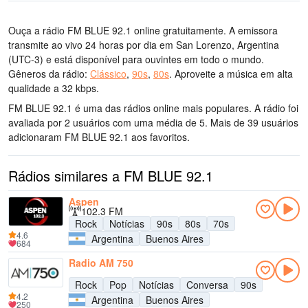
Ouça a rádio FM BLUE 92.1 online gratuitamente. A emissora
transmite ao vivo 24 horas por dia
em San Lorenzo, Argentina
(UTC-3)
e está disponível para ouvintes em todo o mundo.
Gêneros da rádio:
Clássico
,
90s
,
80s
.
Aproveite a música
em alta
qualidade
a 32 kbps.
FM BLUE 92.1 é uma das rádios online mais populares
. A rádio foi
avaliada por 2 usuários com uma média de 5. Mais de 39 usuários
adicionaram FM BLUE 92.1 aos favoritos.
Rádios similares a FM BLUE 92.1
Aspen
102.3 FM
Rock
Notícias
90s
80s
70s
4.6
Argentina
Buenos Aires
684
Radio AM 750
Rock
Pop
Notícias
Conversa
90s
4.2
Argentina
Buenos Aires
250