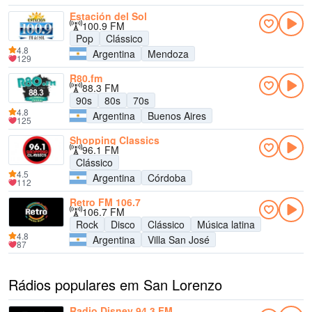
Estación del Sol
100.9 FM
Pop
Clássico
4.8
Argentina
Mendoza
129
R80.fm
88.3 FM
90s
80s
70s
4.8
Argentina
Buenos Aires
125
Shopping Classics
96.1 FM
Clássico
4.5
Argentina
Córdoba
112
Retro FM 106.7
106.7 FM
Rock
Disco
Clássico
Música latina
4.8
Argentina
Villa San José
87
Rádios populares em San Lorenzo
Radio Disney 94.3 FM