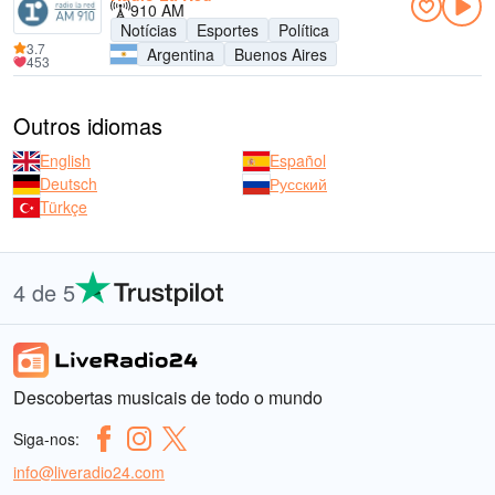
910 AM
Notícias
Esportes
Política
3.7
Argentina
Buenos Aires
453
Outros idiomas
English
Español
Deutsch
Русский
Türkçe
4 de 5
Descobertas musicais de todo o mundo
Siga-nos:
info@liveradio24.com