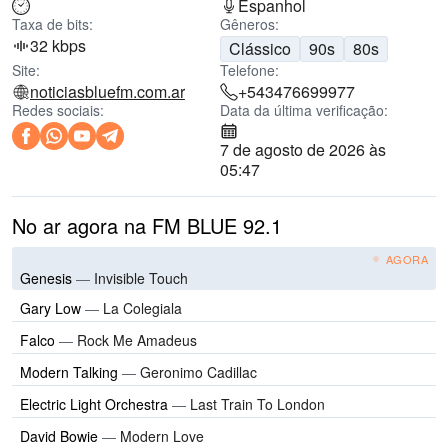
Espanhol
Taxa de bits:
Gêneros:
32 kbps
Clássico
90s
80s
Site:
Telefone:
noticiasbluefm.com.ar
+543476699977
Redes sociais:
Data da última verificação:
7 de agosto de 2026 às
05:47
No ar agora na FM BLUE 92.1
AGORA
Genesis
—
Invisible Touch
Gary Low
—
La Colegiala
Falco
—
Rock Me Amadeus
Modern Talking
—
Geronimo Cadillac
Electric Light Orchestra
—
Last Train To London
David Bowie
—
Modern Love