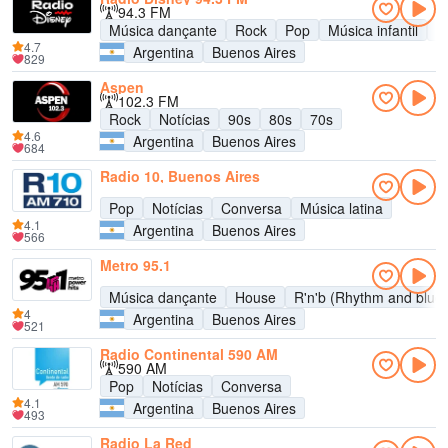
94.3 FM
Música dançante
Rock
Pop
Música infantil
A
4.7
Argentina
Buenos Aires
829
Aspen
102.3 FM
Rock
Notícias
90s
80s
70s
4.6
Argentina
Buenos Aires
684
Radio 10, Buenos Aires
Pop
Notícias
Conversa
Música latina
4.1
Argentina
Buenos Aires
566
Metro 95.1
Música dançante
House
R'n'b (Rhythm and blue
4
Argentina
Buenos Aires
521
Radio Continental 590 AM
590 AM
Pop
Notícias
Conversa
4.1
Argentina
Buenos Aires
493
Radio La Red