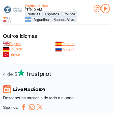
Radio La Red
910 AM
Notícias
Esportes
Política
3.7
Argentina
Buenos Aires
453
Outros idiomas
English
Español
Deutsch
Русский
Türkçe
4 de 5
Descobertas musicais de todo o mundo
Siga-nos: