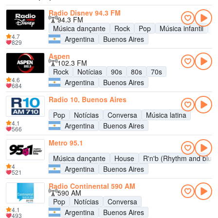
Radio Disney 94.3 FM
94.3 FM
Música dançante
Rock
Pop
Música infantil
A
4.7
Argentina
Buenos Aires
829
Aspen
102.3 FM
Rock
Notícias
90s
80s
70s
4.6
Argentina
Buenos Aires
684
Radio 10, Buenos Aires
Pop
Notícias
Conversa
Música latina
4.1
Argentina
Buenos Aires
566
Metro 95.1
Música dançante
House
R'n'b (Rhythm and blue
4
Argentina
Buenos Aires
521
Radio Continental 590 AM
590 AM
Pop
Notícias
Conversa
4.1
Argentina
Buenos Aires
493