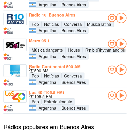
4.6
Argentina
Buenos Aires
684
Radio 10, Buenos Aires
Pop
Notícias
Conversa
Música latina
4.1
Argentina
Buenos Aires
566
Metro 95.1
Música dançante
House
R'n'b (Rhythm and blue
4
Argentina
Buenos Aires
521
Radio Continental 590 AM
590 AM
Pop
Notícias
Conversa
4.1
Argentina
Buenos Aires
493
Los 40 (105.5 FM)
105.5 FM
Pop
Entretenimento
4.7
Argentina
Buenos Aires
389
Rádios populares em Buenos Aires